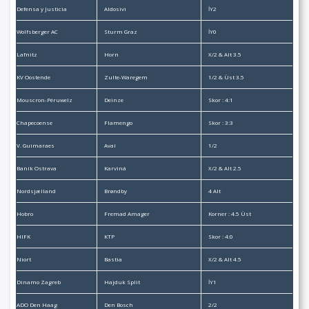
Defensa y Justicia
Aldosivi
İY2
Wolfsberger AC
Sturm Graz
İY0
Lafnitz
Horn
X/2 & Alt 3.5
KV Oostende
Zulte-Waregem
1/2 & Üst 3.5
Mouscron-Péruwelz
Deinze
Skor : 4:1
Chapecoense
Flamengo
Skor : 3:3
V. Guimaraes
Avaí
1/2
Baník Ostrava
Karviná
X/2 & Alt 2.5
Nordsjælland
Brøndby
4 Alt
Hobro
Fremad Amager
Korner : 4.5 Üst
HIFK
KTP
Skor : 4:0
Niort
Bastia
X/2 & Alt 4.5
Dinamo Zagreb
Hajduk Split
İY1
ADO Den Haag
Den Bosch
2/2