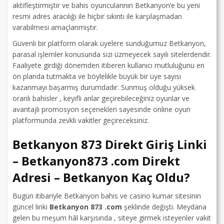
aktifleştirmiştir ve bahis oyuncularının Betkanyon’e bu yeni
resmi adres aracılığı ile hiçbir sıkıntı ile karşılaşmadan
varabilmesi amaçlanmıştır.
Güvenli bir platform olarak üyelere sunduğumuz Betkanyon,
parasal işlemler konusunda sizi üzmeyecek sayılı sitelerdendir.
Faaliyete girdiği dönemden itiberen kullanıcı mutluluğunu en
ön planda tutmakta ve böylelikle büyük bir üye sayısı
kazanmayı başarmış durumdadır. Sunmuş olduğu yüksek
oranlı bahisler , keyifli anlar geçirebileceğiniz oyunlar ve
avantajlı promosyon seçenekleri sayesinde online oyun
platformunda zevkli vakitler geçireceksiniz.
Betkanyon 873 Direkt Giriş Linki
– Betkanyon873 .com Direkt
Adresi – Betkanyon Kaç Oldu?
Bugün itibariyle Betkanyon bahis ve casino kumar sitesinin
güncel linki
Betkanyon 873 .com
şeklinde değişti. Meydana
gelen bu meşum hâl karşısında , siteye girmek isteyenler vakit