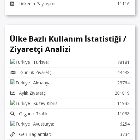
Linkedin Paylaşımı:
11116
Ülke Bazlı Kullanım İstatistiği /
Ziyaretçi Analizi
Türkiye:
78181
Günlük Ziyaretçi:
44448
Almanya:
23764
Aylık Ziyaretçi:
281819
Kuzey Kıbrıs:
11933
Organik Trafik:
11038
Avusturya:
6254
Geri Bağlantılar:
3734