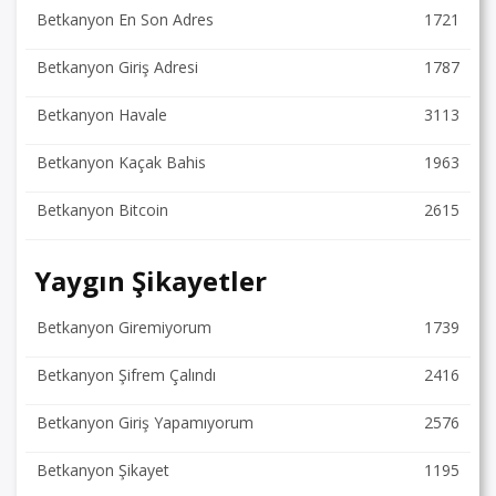
Betkanyon En Son Adres
1721
Betkanyon Giriş Adresi
1787
Betkanyon Havale
3113
Betkanyon Kaçak Bahis
1963
Betkanyon Bitcoin
2615
Yaygın Şikayetler
Betkanyon Giremiyorum
1739
Betkanyon Şifrem Çalındı
2416
Betkanyon Giriş Yapamıyorum
2576
Betkanyon Şikayet
1195