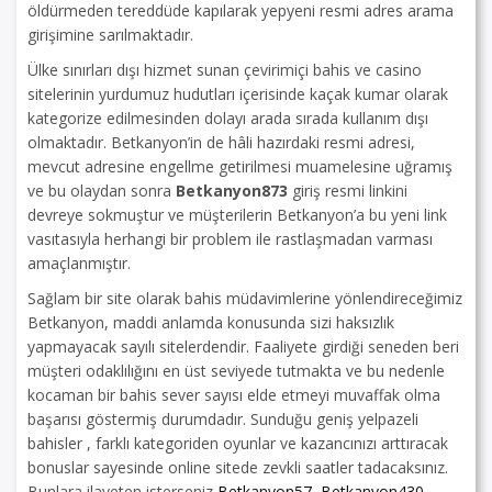
öldürmeden tereddüde kapılarak yepyeni resmi adres arama
girişimine sarılmaktadır.
Ülke sınırları dışı hizmet sunan çevirimiçi bahis ve casino
sitelerinin yurdumuz hudutları içerisinde kaçak kumar olarak
kategorize edilmesinden dolayı arada sırada kullanım dışı
olmaktadır. Betkanyon’in de hâli hazırdaki resmi adresi,
mevcut adresine engellme getirilmesi muamelesine uğramış
ve bu olaydan sonra
Betkanyon873
giriş resmi linkini
devreye sokmuştur ve müşterilerin Betkanyon’a bu yeni link
vasıtasıyla herhangi bir problem ile rastlaşmadan varması
amaçlanmıştır.
Sağlam bir site olarak bahis müdavimlerine yönlendireceğimiz
Betkanyon, maddi anlamda konusunda sizi haksızlık
yapmayacak sayılı sitelerdendir. Faaliyete girdiği seneden beri
müşteri odaklılığını en üst seviyede tutmakta ve bu nedenle
kocaman bir bahis sever sayısı elde etmeyi muvaffak olma
başarısı göstermiş durumdadır. Sunduğu geniş yelpazeli
bahisler , farklı kategoriden oyunlar ve kazancınızı arttıracak
bonuslar sayesinde online sitede zevkli saatler tadacaksınız.
Bunlara ilaveten isterseniz
Betkanyon57
,
Betkanyon430
,