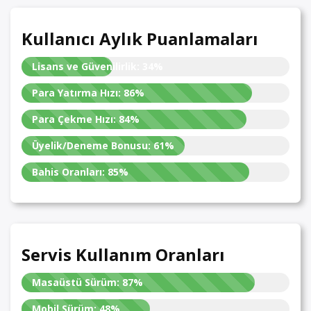
Kullanıcı Aylık Puanlamaları
Lisans ve Güvenilirlik:
34%
Para Yatırma Hızı:
86%
Para Çekme Hızı:
84%
Üyelik/Deneme Bonusu:
61%
Bahis Oranları:
85%
Servis Kullanım Oranları
Masaüstü Sürüm:
87%
Mobil Sürüm:
48%