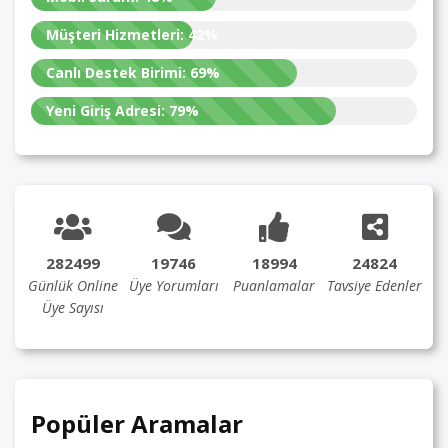
Müşteri Hizmetleri:
42%
Canlı Destek Birimi:
69%
Yeni Giriş Adresi:
79%
282499
19746
18994
24824
Günlük Online
Üye Yorumları
Puanlamalar
Tavsiye Edenler
Üye Sayısı
Popüler Aramalar