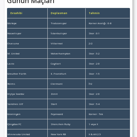
Günün Maçları
Evsahibi
Deplasman
Tahmin
Göztepe
Trabzonspor
Korner Aralığı : 0-8
Kocaelispor
İstanbulspor
Skor : 0:1
Osasuna
Villarreal
2/2
M. United
Wolverhampton
Skor : 5:2
Lazio
Cagliari
Skor : 2:0
Greuther Fürth
E. Frankfurt
Skor : 1:5
Reims
Clermont
İY2
Krylya Sovetov
Zenit
Skor : 2:0
Sandnes Ulf
Start
Skor : 5:4
Groningen
Feyenoord
Korner : Tek
Qingdao FC
Shenzhen Ruby
1 veya X
Minnesota United
New York RB
X & Alt 2.5