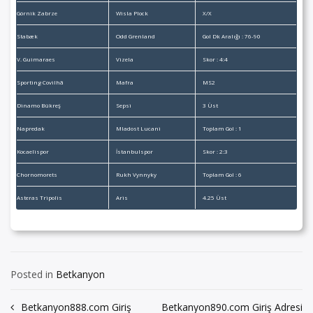
Górnik Zabrze
Wisla Plock
X/X
Stabæk
Odd Grenland
Gol Dk Aralığı : 76-90
V. Guimaraes
Vizela
Skor : 4:4
Sporting Covilhã
Mafra
MS2
Dinamo Bükreş
Sepsi
3 Üst
Napredak
Mladost Lucani
Toplam Gol : 1
Kocaelispor
İstanbulspor
Skor : 2:3
Chornomorets
Rukh Vynnyky
Toplam Gol : 6
Asteras Tripolis
Aris
4.25 Üst
Posted in
Betkanyon
Yazı
Betkanyon888.com Giriş
Betkanyon890.com Giriş Adresi