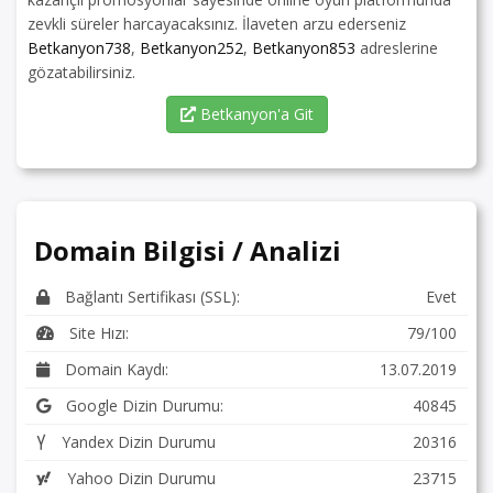
zevkli süreler harcayacaksınız. İlaveten arzu ederseniz
Betkanyon738
,
Betkanyon252
,
Betkanyon853
adreslerine
gözatabilirsiniz.
Betkanyon'a Git
Domain Bilgisi / Analizi
Bağlantı Sertifikası (SSL):
Evet
Site Hızı:
79/100
Domain Kaydı:
13.07.2019
Google Dizin Durumu:
40845
Yandex Dizin Durumu
20316
Yahoo Dizin Durumu
23715