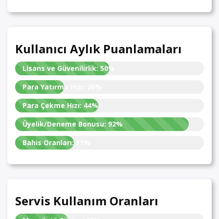
Kullanıcı Aylık Puanlamaları
Lisans ve Güvenilirlik:
50%
Para Yatırma Hızı:
26%
Para Çekme Hızı:
44%
Üyelik/Deneme Bonusu:
92%
Bahis Oranları:
31%
Servis Kullanım Oranları