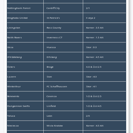
Nottingham Forest
Cardiff City
2/1
Drogheda United
St Patrick’s
X veya 2
Livingston
Ross County
Korner : 3.5 Alt
Raith Rovers
Inverness CT
Korner : 1.5 Alt
Ibiza
Huesca
Skor : 0:3
IFK Göteborg
Elfsborg
Korner : 4.5 Alt
Östers
Brage
X/2 & Üst 2.5
Luzern
Sion
Skor : 4:3
Winterthur
FC Schaffhausen
Skor : 4:1
Benevento
Cosenza
1/2 & Üst 2.5
Dungannon Swifts
Linfield
1/2 & Üst 4.5
Toluca
León
2/X
Nieciecza
Wisla Kraków
Korner : 4.5 Alt