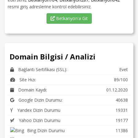
resmi giriş adreslerine kontrol edebilirsiniz.
Betkanyon'a Git
Domain Bilgisi / Analizi
Bağlantı Sertifikası (SSL):
Evet
Site Hızı:
89/100
Domain Kaydı:
01.12.2020
Google Dizin Durumu:
40638
Yandex Dizin Durumu
19331
Yahoo Dizin Durumu
19177
Bing Dizin Durumu
11386