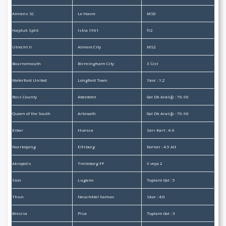
Amiens SC
Le Havre
MS0
Hajduk Split
Istra 1961
İY2
Utrecht II
Almere City
MS2
Bournemouth
Birmingham City
3 Üst
Waterford United
Longford Town
Skor : 1:2
Ross County
Aberdeen
Gol Dk Aralığı : 76-90
Queen of the South
Arbroath
Gol Dk Aralığı : 76-90
Eibar
Huesca
Sarı Kart : 4-6
Norrköping
Elfsborg
Korner : 4.5 Alt
Akropolis
Trelleborg FF
X veya 2
Sion
Lugano
Toplam Gol : 5
Thun
Neuchâtel Xamax
Skor : 4:0
Brescia
Pisa
Toplam Gol : 3