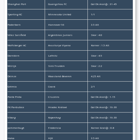
Shanghai Port
Guangzhou FC
Gol Dk Aralığı : 31-45
Sporting KC
Minnesota United
1/1
Paderborn
Hannover 96
3.5 Alt
Vélez Sarsfield
Argentinos Juniors
Skor : 4:0
Wolfsberger AC
Avusturya Viyana
Korner : 1.5 Alt
Dornbirn
Lafnitz
Skor : 4:5
Wilrijk
Sint-Truiden
Skor : 2:2
Deinze
Waasland-Beveren
4.25 Alt
Grêmio
Ceará
2/1
Ponte Preta
Cruzeiro
Gol Dk Aralığı : 1-15
FK Pardubice
Hradec Králové
Gol Dk Aralığı : 16-30
Viborg
Kopenhag
Gol Dk Aralığı : 16-30
Jammerbugt
Fredericia
Korner Aralığı : 0-8
Haka
HJK
3.5 Alt