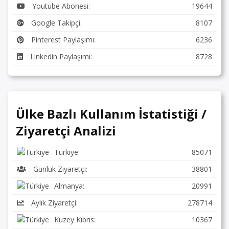
Youtube Abonesi:
19644
Google Takipçi:
8107
Pinterest Paylaşımı:
6236
Linkedin Paylaşımı:
8728
Ülke Bazlı Kullanım İstatistiği /
Ziyaretçi Analizi
Türkiye:
85071
Günlük Ziyaretçi:
38801
Almanya:
20991
Aylık Ziyaretçi:
278714
Kuzey Kıbrıs:
10367