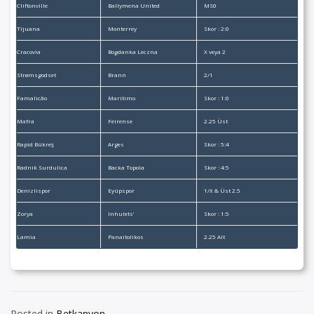
Cliftonville
Ballymena United
MS0
Tijuana
Monterrey
Skor : 2:0
Cracovia
Bogdanka Leczna
X veya 2
Strømsgodset
Brann
2/1
Famalicão
Marítimo
Skor : 1:0
Mafra
Feirense
2.25 Üst
Rapid Bükreş
Arges
Skor : 5:4
Radnik Surdulica
Backa Topola
Skor : 4:5
Denizlispor
Eyüpspor
1/X & Üst 2.5
Zorya
Inhulets’
Skor : 1:5
Lamia
Panaitolikos
2.25 Alt
Posted in
Betkanyon