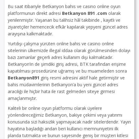
Bu saat itibariyle Betkanyon bahis ve casino online oyun
platformunun direkt adresi
Betkanyon 891 .com
olarak
yenilenmiştir. Yaşanan bu talihsiz hâl takibinde , kayıtlı ve
ziyaretçiler hemencecik efkâr kapılarak yepyeni güncel adres
arayışına kalkmaktadır.
Yurtdışı çalışma yürüten online bahis ve casino online
sitelerinin ülkemizde illegal iddaa olarak görülmesinden dolayı
bazı zamanlar geçerli adres kullanım dışı kalmaktadır.
Betkanyon’in de şimdiki giriş adresi, BTK tarafından erişime
kapatılması prosedürüne uğramış ve bu muameleden sonra
Betkanyon891
giriş resmi adresini aktif hale getirmiştir ve
bahis müdavimlerinin Betkanyon’a bu yeni güncel adres
aracılığı ile hiçbir hata ile rast gelmeden siteye girmesi
amaçlanmıştır.
Kaliteli bir online oyun platformu olarak üyelere
yönlendireceğimiz Betkanyon, bakiye çekimi veya yatırımı
konusunda sizi haksızlık yapmayacak nadir sitelerdendir. Yayın
hayatına başladığı andan beri kullanıcı memnuniyetini ilk
planda tutmakta ve bunun sayesinde geniş bir müşteri kitlesi