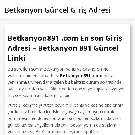
Skip
Betkanyon Güncel Giriş Adresi
to
content
Betkanyon891 .com En son Giriş
Adresi – Betkanyon 891 Güncel
Linki
Bu süreden sonra Betkanyon bahis ve casino online
websitesinin en son adresi
Betkanyon891 .com
olarak
yenilenmiştir. Meydana gelen bu bahtsız durum sonrasında ,
bahis oyuncuları vakit öldürmeden endişeye kapılarak yepyeni
link sorgulamasına kalkmaktadır.
Yurtdışı çalışma yürüten çevirimiçi bahis ve casino sitelerinin
yurdumuz hudutları içerisinde yasaya aykırı oyun olarak
görülmesinden dolayı haftanın bazı günleri kullanımda olan
güncel adresi engellenmektedir. Betkanyon’in de sağlam
güncel adresi, BTK tarafından erişime kapatılması