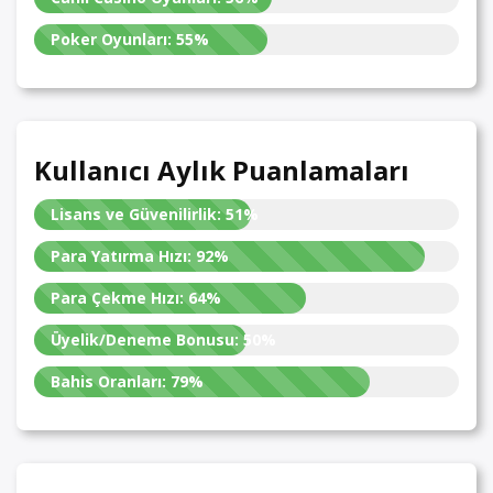
Poker Oyunları:
55%
Kullanıcı Aylık Puanlamaları
Lisans ve Güvenilirlik:
51%
Para Yatırma Hızı:
92%
Para Çekme Hızı:
64%
Üyelik/Deneme Bonusu:
50%
Bahis Oranları:
79%