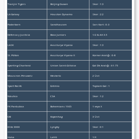
Tianjin Tigers
Beijing Guoan
Skor : 1:3
LA Galaxy
Houston Dynamo
Skor : 2:2
Paderborn
Sandhausen
Sarı Kart : 0-3
Defensa y Justicia
Boca Juniors
1/2 & Alt 3.5
LASK
Avusturya Viyana
Skor : 1:3
St. Pölten
Avusturya Viyana II
Korner Aralığı : 0-8
Sporting Charleroi
Union Saint-Gilloise
Gol Dk Aralığı : 61-75
Mouscron-Péruwelz
Westerlo
2 Üst
Sport Recife
Grêmio
Toplam Gol : 1
Náutico
CSA
Skor : 1:2
FK Pardubice
Bohemians 1905
1 veya X
OB
Kopenhag
3 Üst
Elite 3000
Lyngby
Skor : 0:1
Haka
Lahti
1/X