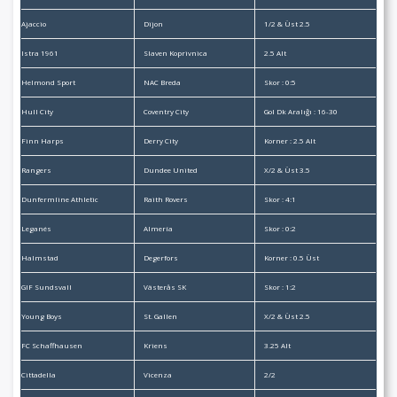
Ajaccio
Dijon
1/2 & Üst 2.5
Istra 1961
Slaven Koprivnica
2.5 Alt
Helmond Sport
NAC Breda
Skor : 0:5
Hull City
Coventry City
Gol Dk Aralığı : 16-30
Finn Harps
Derry City
Korner : 2.5 Alt
Rangers
Dundee United
X/2 & Üst 3.5
Dunfermline Athletic
Raith Rovers
Skor : 4:1
Leganés
Almería
Skor : 0:2
Halmstad
Degerfors
Korner : 0.5 Üst
GIF Sundsvall
Västerås SK
Skor : 1:2
Young Boys
St. Gallen
X/2 & Üst 2.5
FC Schaffhausen
Kriens
3.25 Alt
Cittadella
Vicenza
2/2