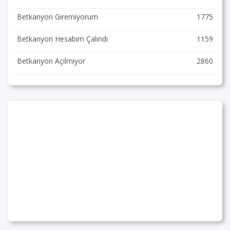
Betkanyon Giremiyorum
1775
Betkanyon Hesabım Çalındı
1159
Betkanyon Açılmıyor
2860