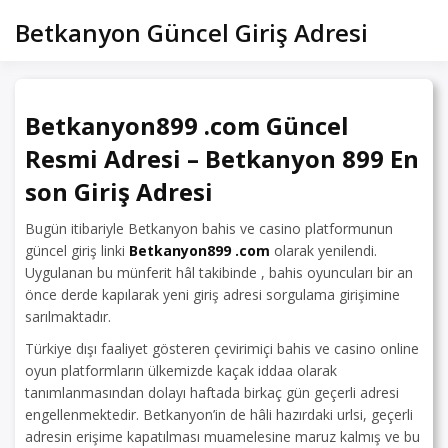
Skip
Betkanyon Güncel Giriş Adresi
to
content
Betkanyon899 .com Güncel
Resmi Adresi – Betkanyon 899 En
son Giriş Adresi
Bugün itibariyle Betkanyon bahis ve casino platformunun
güncel giriş linki
Betkanyon899 .com
olarak yenilendi.
Uygulanan bu münferit hâl takibinde , bahis oyuncuları bir an
önce derde kapılarak yeni giriş adresi sorgulama girişimine
sarılmaktadır.
Türkiye dışı faaliyet gösteren çevirimiçi bahis ve casino online
oyun platformların ülkemizde kaçak iddaa olarak
tanımlanmasından dolayı haftada birkaç gün geçerli adresi
engellenmektedir. Betkanyon’in de hâli hazırdaki urlsi, geçerli
adresin erişime kapatılması muamelesine maruz kalmış ve bu