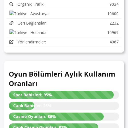
Organik Trafik:
9034
Avusturya:
10600
Geri Bağlantılar:
2232
Hollanda:
10969
Yönlendirmeler:
4067
Oyun Bölümleri Aylık Kullanım
Oranları
Spor Bahisleri:
95%
Canlı Bahisler:
23%
Casino Oyunları:
86%
Canlı Casino Oyunları:
81%