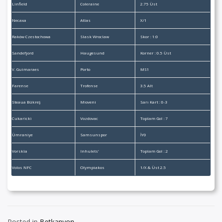
Linfield
Coleraine
2.75 Üst
Necaxa
Atlas
X/1
Raków Czestochowa
Slask Wroclaw
Skor : 1:0
Sandefjord
Haugesund
Korner : 0.5 Üst
V. Guimaraes
Porto
MS1
Farense
Trofense
3.5 Alt
Steaua Bükreş
Mioveni
Sarı Kart : 0-3
Cukaricki
Vozdovac
Toplam Gol : 7
Ümraniye
Samsunspor
İY0
Vorskla
Inhulets’
Toplam Gol : 2
Volos NFC
Olympiakos
1/X & Üst 2.5
Posted in
Betkanyon