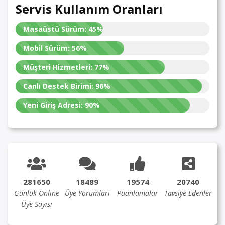
Servis Kullanım Oranları
Masaüstü Sürüm:
45%
Mobil Sürüm:
56%
Müşteri Hizmetleri:
77%
Canlı Destek Birimi:
96%
Yeni Giriş Adresi:
90%
281650
18489
19574
20740
Günlük Online
Üye Yorumları
Puanlamalar
Tavsiye Edenler
Üye Sayısı