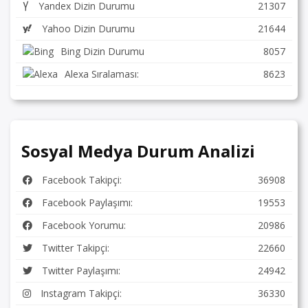
Yandex Dizin Durumu
21307
Yahoo Dizin Durumu
21644
Bing Dizin Durumu
8057
Alexa Sıralaması:
8623
Sosyal Medya Durum Analizi
Facebook Takipçi:
36908
Facebook Paylaşımı:
19553
Facebook Yorumu:
20986
Twitter Takipçi:
22660
Twitter Paylaşımı:
24942
Instagram Takipçi:
36330