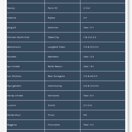
Nancy
Paris FC
2 Üst
Sibenik
Rijeka
2/1
Jong AZ
Excelsior
Skor : 5:1
Preston North End
Stoke City
1 & Üst 2.5
Bohemians
Longford Town
1/X & Üst 3.5
Dundee
Aberdeen
Skor : 2:3
Ayr United
Raith Rovers
Skor : 4:1
Las Palmas
Real Zaragoza
1/2 & Alt 3.5
Djurgården
Hammarby
X/2 & Üst 4.5
Väsby United
Värnamo
Skor : 0:1
Luzern
Zürih
2.5 Üst
Winterthur
Thun
İY0
Reggina
Frosinone
Skor : 5:1