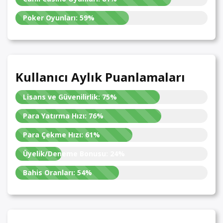
Poker Oyunları:
59%
Kullanıcı Aylık Puanlamaları
Lisans ve Güvenilirlik:
75%
Para Yatırma Hızı:
76%
Para Çekme Hızı:
61%
Üyelik/Deneme Bonusu:
24%
Bahis Oranları:
54%