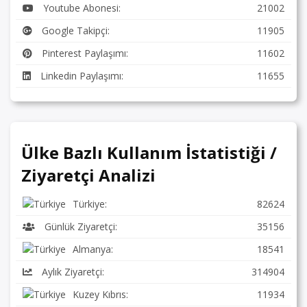
Youtube Abonesi:
21002
Google Takipçi:
11905
Pinterest Paylaşımı:
11602
Linkedin Paylaşımı:
11655
Ülke Bazlı Kullanım İstatistiği /
Ziyaretçi Analizi
Türkiye:
82624
Günlük Ziyaretçi:
35156
Almanya:
18541
Aylık Ziyaretçi:
314904
Kuzey Kıbrıs:
11934