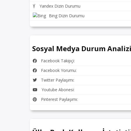
Yandex Dizin Durumu
Bing Dizin Durumu
Sosyal Medya Durum Analiz
Facebook Takipçi:
Facebook Yorumu:
Twitter Paylaşımı:
Youtube Abonesi:
Pinterest Paylaşımı: