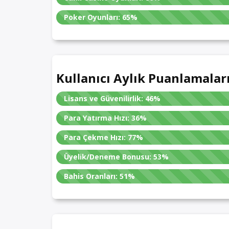
Poker Oyunları:
65%
Kullanıcı Aylık Puanlamalar
Lisans ve Güvenilirlik:
46%
Para Yatırma Hızı:
36%
Para Çekme Hızı:
77%
Üyelik/Deneme Bonusu:
53%
Bahis Oranları:
51%