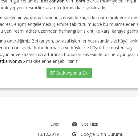
esinin güncel adresi
Betkanyon 911 .com
olarak modifiye edilmiştir
larak yepyeni resmi link arama eforuna kalkışmaktadır.
ne sitelerinin yurdumuz sınırları içerisinde kaçak kumar olarak görülme
ş adresi, erişim engellemesi işlemine tabi tutulmuş ve bu muameleden
u yeni resmi adres üzerinden herhangi bir sıkıntı ile karşı karşıya gelm
rına önerdiğimiz Betkanyon, parasal işlemler hususunda sizi hâyâl kırık
erini en ön sırada bulundurmakta ve böylelikle büyük bir müşteri say
iz oyunlar ve kazancınızı arttıracak bonuslar sayesinde online oyun plat
etkanyon895
makalelerine erişebilirsiniz.
Betkanyon'a Git
Evet
Site Hızı:
13.12.2019
Google Dizin Durumu: