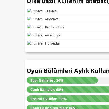
Ülke Bazlı Kullanım İstatisti
Türkiye:
Almanya:
Kuzey Kıbrıs:
Avusturya:
Hollanda:
Oyun Bölümleri Aylık Kulla
Spor Bahisleri:
26%
Canlı Bahisler:
60%
Casino Oyunları:
31%
Canlı Casino Oyunları:
86%