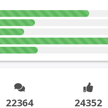
22364
24352