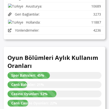
Avusturya:
10689
Geri Bağlantılar:
3273
Hollanda:
11887
Yönlendirmeler:
4236
Oyun Bölümleri Aylık Kullanım
Oranları
Spor Bahisleri:
45%
Canlı Bahisler:
21%
Casino Oyunları:
52%
Canlı Casino Oyunları:
22%