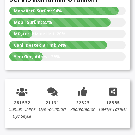
Masaüstü Sürüm:
94%
Mobil Sürüm:
87%
Müşteri Hizmetleri:
20%
Canlı Destek Birimi:
84%
Yeni Giriş Adresi:
29%
281532
21131
22323
18355
Günlük Online
Üye Yorumları
Puanlamalar
Tavsiye Edenler
Üye Sayısı