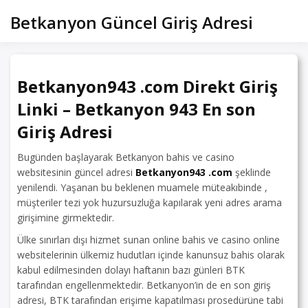
Skip
Betkanyon Güncel Giriş Adresi
to
content
Betkanyon943 .com Direkt Giriş
Linki – Betkanyon 943 En son
Giriş Adresi
Bugünden başlayarak Betkanyon bahis ve casino
websitesinin güncel adresi
Betkanyon943 .com
şeklinde
yenilendi. Yaşanan bu beklenen muamele müteakıbinde ,
müşteriler tezi yok huzursuzluğa kapılarak yeni adres arama
girişimine girmektedir.
Ülke sınırları dışı hizmet sunan online bahis ve casino online
websitelerinin ülkemiz hudutları içinde kanunsuz bahis olarak
kabul edilmesinden dolayı haftanın bazı günleri BTK
tarafından engellenmektedir. Betkanyon’in de en son giriş
adresi, BTK tarafından erişime kapatılması prosedürüne tabi