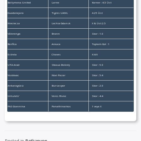
Ballymena United
Larne
Korner : 4.5 Üst
Guadalajara
Tigres UANL
4.25 Üst
Nieciecza
Lechia Gdansk
X & Üst 2.5
Vålerenga
Brann
Skor : 1:3
Benfica
Arouca
Toplam Gol : 1
Estrela
Chaves
4 Alt
UTA Arad
Steaua Bükreş
Skor : 5:3
Vozdovac
Novi Pazar
Skor : 5:4
Ankaragücü
Bursaspor
Skor : 2:3
Inhulets’
Veres Rivne
Skor : 4:4
PAS Giannina
Panathinaikos
1 veya X
Posted in
Betkanyon