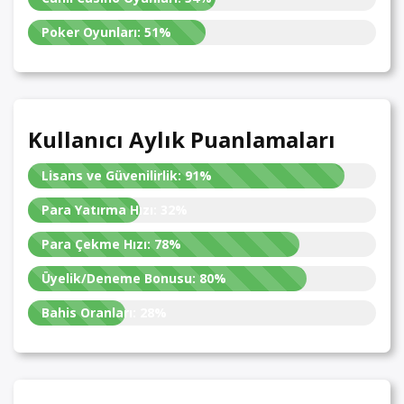
Poker Oyunları:
51%
Kullanıcı Aylık Puanlamaları
Lisans ve Güvenilirlik:
91%
Para Yatırma Hızı:
32%
Para Çekme Hızı:
78%
Üyelik/Deneme Bonusu:
80%
Bahis Oranları:
28%