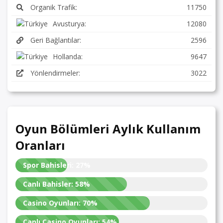
Organik Trafik:
11750
Avusturya:
12080
Geri Bağlantılar:
2596
Hollanda:
9647
Yönlendirmeler:
3022
Oyun Bölümleri Aylık Kullanım
Oranları
Spor Bahisleri:
27%
Canlı Bahisler:
58%
Casino Oyunları:
70%
Canlı Casino Oyunları:
54%