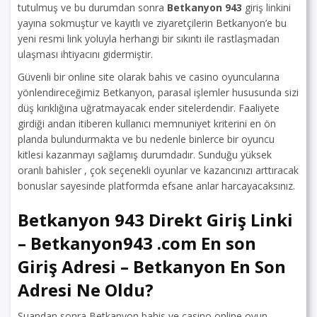
tutulmuş ve bu durumdan sonra
Betkanyon 943
giriş linkini
yayına sokmuştur ve kayıtlı ve ziyaretçilerin Betkanyon’e bu
yeni resmi link yoluyla herhangi bir sıkıntı ile rastlaşmadan
ulaşması ihtiyacını gidermiştir.
Güvenli bir online site olarak bahis ve casino oyuncularına
yönlendireceğimiz Betkanyon, parasal işlemler hususunda sizi
düş kırıklığına uğratmayacak ender sitelerdendir. Faaliyete
girdiği andan itiberen kullanıcı memnuniyet kriterini en ön
planda bulundurmakta ve bu nedenle binlerce bir oyuncu
kitlesi kazanmayı sağlamış durumdadır. Sunduğu yüksek
oranlı bahisler , çok seçenekli oyunlar ve kazancınızı arttıracak
bonuslar sayesinde platformda efsane anlar harcayacaksınız.
Betkanyon 943 Direkt Giriş Linki
– Betkanyon943 .com En son
Giriş Adresi – Betkanyon En Son
Adresi Ne Oldu?
Şuandan sonra Betkanyon bahis ve casino online oyun