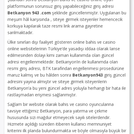
platformunun sorunsuz giriş yapabileceğiniz giriş adresi
Betkanyon 943 .com
şeklinde güncellenmiştir. Uygulanan bu
meşum hâl karşısında , siteye girmek isteyenler hemencecik
korkuya kapılarak taze resmi link arama gayretine
sarılmaktadır.
Ülke sınırları dışı faaliyet gösteren online bahis ve casino
online websitelerinin Türkiye’de yasadışı iddaa olarak lanse
edilmesinden dolayı kimi zaman kullanımda olan güncel
adresi engellenmektedir. Betkanyon’in de kullanımda olan
resmi giriş adresi, BTK tarafından engellenmesi prosedürüne
maruz kalmış ve bu hâlden sonra
Betkanyon943
giriş güncel
adresini yayına almıştır ve siteye girmek isteyenlerin
Betkanyon’a bu yeni güncel adres yoluyla herhangi bir hata ile
rastlaşmadan erişmesi sağlanmıştır.
Sağlam bir website olarak bahis ve casino oyuncularına
tavsiye ettiğimiz Betkanyon, para yatırma ve çekme
hususunda sizi mağdur etmeyecek sayılı sitelerdendir.
Hizmete açıldığı süreden itiberen kullanıcı memnuniyet
kriterini ilk planda bulundurmakta ve böyle olmasıyla büyük bir