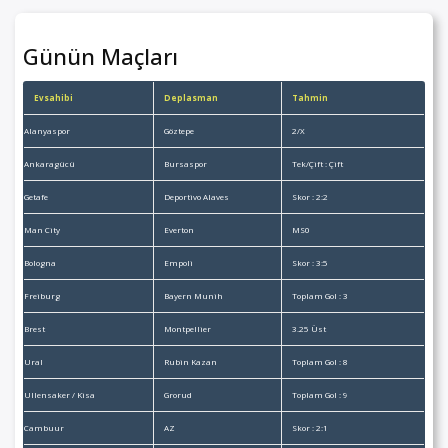
Günün Maçları
Evsahibi
Deplasman
Tahmin
Alanyaspor
Göztepe
2/X
Ankaragücü
Bursaspor
Tek/Çift : Çift
Getafe
Deportivo Alaves
Skor : 2:2
Man City
Everton
MS0
Bologna
Empoli
Skor : 3:5
Freiburg
Bayern Munih
Toplam Gol : 3
Brest
Montpellier
3.25 Üst
Ural
Rubin Kazan
Toplam Gol : 8
Ullensaker / Kisa
Grorud
Toplam Gol : 9
Cambuur
AZ
Skor : 2:1