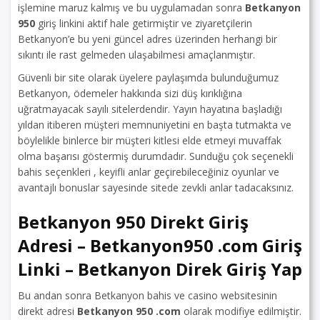
işlemine maruz kalmış ve bu uygulamadan sonra
Betkanyon
950
giriş linkini aktif hale getirmiştir ve ziyaretçilerin
Betkanyon’e bu yeni güncel adres üzerinden herhangi bir
sıkıntı ile rast gelmeden ulaşabilmesi amaçlanmıştır.
Güvenli bir site olarak üyelere paylaşımda bulunduğumuz
Betkanyon, ödemeler hakkında sizi düş kırıklığına
uğratmayacak sayılı sitelerdendir. Yayın hayatına başladığı
yıldan itiberen müşteri memnuniyetini en başta tutmakta ve
böylelikle binlerce bir müşteri kitlesi elde etmeyi muvaffak
olma başarısı göstermiş durumdadır. Sunduğu çok seçenekli
bahis seçenkleri , keyifli anlar geçirebileceğiniz oyunlar ve
avantajlı bonuslar sayesinde sitede zevkli anlar tadacaksınız.
Betkanyon 950 Direkt Giriş
Adresi – Betkanyon950 .com Giriş
Linki – Betkanyon Direk Giriş Yap
Bu andan sonra Betkanyon bahis ve casino websitesinin
direkt adresi
Betkanyon 950 .com
olarak modifiye edilmiştir.