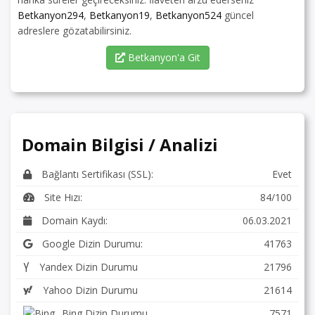
Betkanyon294
,
Betkanyon19
,
Betkanyon524
güncel
adreslere gözatabilirsiniz.
Betkanyon'a Git
Domain Bilgisi / Analizi
Bağlantı Sertifikası (SSL):
Evet
Site Hızı:
84/100
Domain Kaydı:
06.03.2021
Google Dizin Durumu:
41763
Yandex Dizin Durumu
21796
Yahoo Dizin Durumu
21614
Bing Dizin Durumu
7571