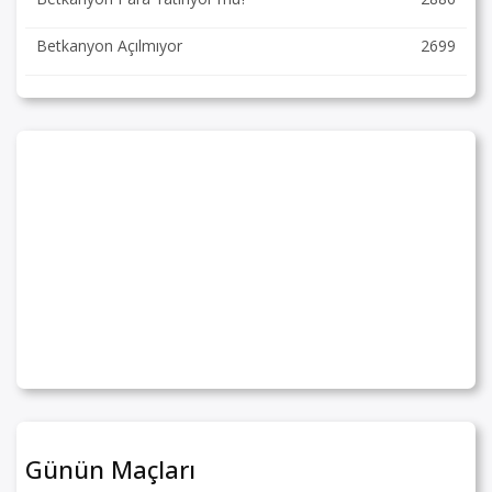
Betkanyon Açılmıyor
2699
Günün Maçları