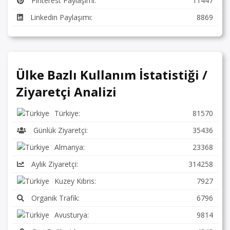
Pinterest Paylaşımı:
11447
Linkedin Paylaşımı:
8869
Ülke Bazlı Kullanım İstatistiği /
Ziyaretçi Analizi
Türkiye:
81570
Günlük Ziyaretçi:
35436
Almanya:
23368
Aylık Ziyaretçi:
314258
Kuzey Kıbrıs:
7927
Organik Trafik:
6796
Avusturya:
9814