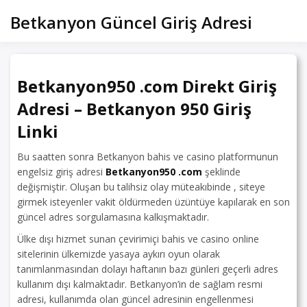
Skip
Betkanyon Güncel Giriş Adresi
to
content
Betkanyon950 .com Direkt Giriş
Adresi – Betkanyon 950 Giriş
Linki
Bu saatten sonra Betkanyon bahis ve casino platformunun
engelsiz giriş adresi
Betkanyon950 .com
şeklinde
değişmiştir. Oluşan bu talihsiz olay müteakıbinde , siteye
girmek isteyenler vakit öldürmeden üzüntüye kapılarak en son
güncel adres sorgulamasına kalkışmaktadır.
Ülke dışı hizmet sunan çevirimiçi bahis ve casino online
sitelerinin ülkemizde yasaya aykırı oyun olarak
tanımlanmasından dolayı haftanın bazı günleri geçerli adres
kullanım dışı kalmaktadır. Betkanyon’in de sağlam resmi
adresi, kullanımda olan güncel adresinin engellenmesi