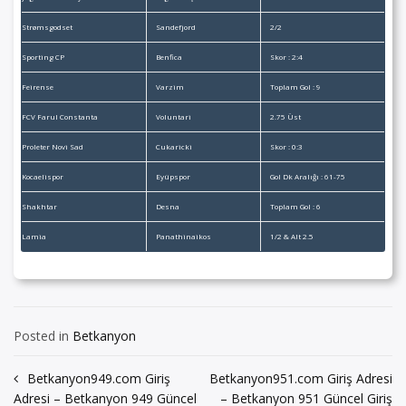
Strømsgodset
Sandefjord
2/2
Sporting CP
Benfica
Skor : 2:4
Feirense
Varzim
Toplam Gol : 9
FCV Farul Constanta
Voluntari
2.75 Üst
Proleter Novi Sad
Cukaricki
Skor : 0:3
Kocaelispor
Eyüpspor
Gol Dk Aralığı : 61-75
Shakhtar
Desna
Toplam Gol : 6
Lamia
Panathinaikos
1/2 & Alt 2.5
Posted in
Betkanyon
Yazı
Betkanyon949.com Giriş
Betkanyon951.com Giriş Adresi
Adresi – Betkanyon 949 Güncel
– Betkanyon 951 Güncel Giriş