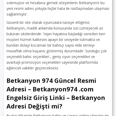
sokmuştur ve hesabına girmek isteyenlerin Betkanyon’e bu
yeni resmi adres yoluyla hiçbir hata ile rastlaşmadan ulaşması
sağlanmıştır.
Güvenli bir site olarak oyunculara tavsiye ettiğimiz
Betkanyon, maddi anlamda konusunda sizi üzmeyecek az
bulunan sitelerdendir. Yayın hayatına başladığı seneden beri
müşteri hizmet kalitesini apayrı bir seviyede tutmakta ve
bundan dolayı kocaman bir bahisçi sayısı elde etmeyi
muvaffak olma başarısı göstermiş durumdadır. Sunduğu çok
seçenekli bahis seçenkleri , geniş oyun seçenekleri ve
avantajlı promosyon seçenekleri sayesinde platformda
eğlenceli vakitler geçireceksiniz.
Betkanyon 974 Güncel Resmi
Adresi – Betkanyon974 .com
Engelsiz Giriş Linki – Betkanyon
Adresi Değişti mi?
Bugün itibariyle Betkanyon bahis ve casino online sitesinin en