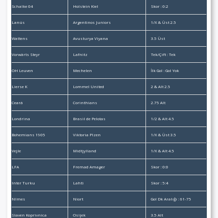
Schalke 04
Holstein Kiel
Skor : 0:2
Lanús
Argentinos Juniors
1/X & Üst 2.5
Wattens
Avusturya Viyana
3.5 Üst
Vorwärts Steyr
Lafnitz
Tek/Çift : Tek
OH Leuven
Mechelen
İlk Gol : Gol Yok
Lierse K
Lommel United
2 & Alt 2.5
Ceará
Corinthians
2.75 Alt
Londrina
Brasil de Pelotas
1/2 & Alt 4.5
Bohemians 1905
Viktoria Plzen
1/X & Üst 3.5
Vejle
Midtjylland
1/X & Alt 4.5
LFA
Fremad Amager
Skor : 0:0
Inter Turku
Lahti
Skor : 5:4
Nîmes
Niort
Gol Dk Aralığı : 61-75
Slaven Koprivnica
Osijek
3.5 Alt