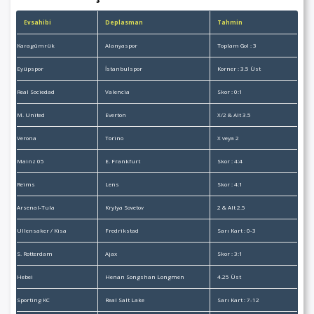
Evsahibi
Deplasman
Tahmin
Karagümrük
Alanyaspor
Toplam Gol : 3
Eyüpspor
İstanbulspor
Korner : 3.5 Üst
Real Sociedad
Valencia
Skor : 0:1
M. United
Everton
X/2 & Alt 3.5
Verona
Torino
X veya 2
Mainz 05
E. Frankfurt
Skor : 4:4
Reims
Lens
Skor : 4:1
Arsenal-Tula
Krylya Sovetov
2 & Alt 2.5
Ullensaker / Kisa
Fredrikstad
Sarı Kart : 0-3
S. Rotterdam
Ajax
Skor : 3:1
Hebei
Henan Songshan Longmen
4.25 Üst
Sporting KC
Real Salt Lake
Sarı Kart : 7-12