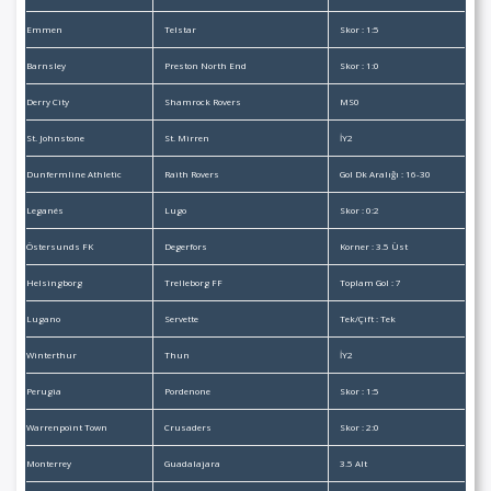
Emmen
Telstar
Skor : 1:5
Barnsley
Preston North End
Skor : 1:0
Derry City
Shamrock Rovers
MS0
St. Johnstone
St. Mirren
İY2
Dunfermline Athletic
Raith Rovers
Gol Dk Aralığı : 16-30
Leganés
Lugo
Skor : 0:2
Östersunds FK
Degerfors
Korner : 3.5 Üst
Helsingborg
Trelleborg FF
Toplam Gol : 7
Lugano
Servette
Tek/Çift : Tek
Winterthur
Thun
İY2
Perugia
Pordenone
Skor : 1:5
Warrenpoint Town
Crusaders
Skor : 2:0
Monterrey
Guadalajara
3.5 Alt