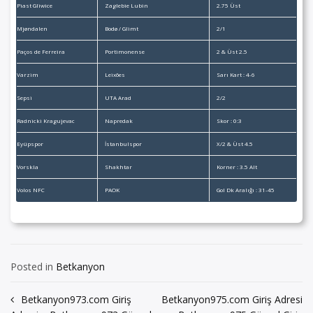
Piast Gliwice
Zaglebie Lubin
2.75 Üst
Mjøndalen
Bodø / Glimt
2/1
Paços de Ferreira
Portimonense
2 & Üst 2.5
Varzim
Leixões
Sarı Kart : 4-6
Sepsi
UTA Arad
2/2
Radnicki Kragujevac
Napredak
Skor : 0:3
Eyüpspor
İstanbulspor
X/2 & Üst 4.5
Vorskla
Shakhtar
Korner : 3.5 Alt
Volos NFC
PAOK
Gol Dk Aralığı : 31-45
Posted in
Betkanyon
Yazı
Betkanyon973.com Giriş
Betkanyon975.com Giriş Adresi