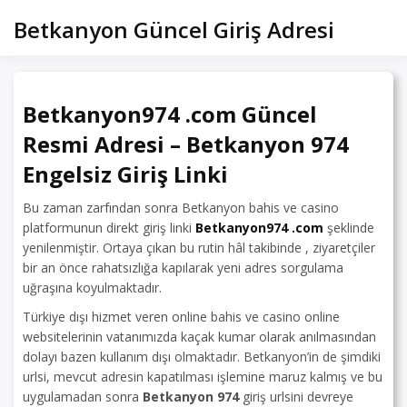
Skip
Betkanyon Güncel Giriş Adresi
to
content
Betkanyon974 .com Güncel
Resmi Adresi – Betkanyon 974
Engelsiz Giriş Linki
Bu zaman zarfından sonra Betkanyon bahis ve casino
platformunun direkt giriş linki
Betkanyon974 .com
şeklinde
yenilenmiştir. Ortaya çıkan bu rutin hâl takibinde , ziyaretçiler
bir an önce rahatsızlığa kapılarak yeni adres sorgulama
uğraşına koyulmaktadır.
Türkiye dışı hizmet veren online bahis ve casino online
websitelerinin vatanımızda kaçak kumar olarak anılmasından
dolayı bazen kullanım dışı olmaktadır. Betkanyon’in de şimdiki
urlsi, mevcut adresin kapatılması işlemine maruz kalmış ve bu
uygulamadan sonra
Betkanyon 974
giriş urlsini devreye