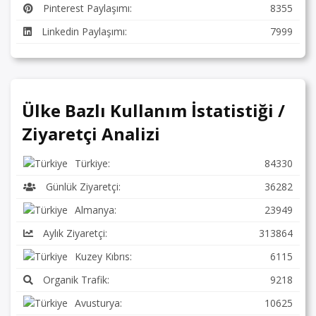
Pinterest Paylaşımı:
8355
Linkedin Paylaşımı:
7999
Ülke Bazlı Kullanım İstatistiği /
Ziyaretçi Analizi
Türkiye:
84330
Günlük Ziyaretçi:
36282
Almanya:
23949
Aylık Ziyaretçi:
313864
Kuzey Kıbrıs:
6115
Organik Trafik:
9218
Avusturya:
10625