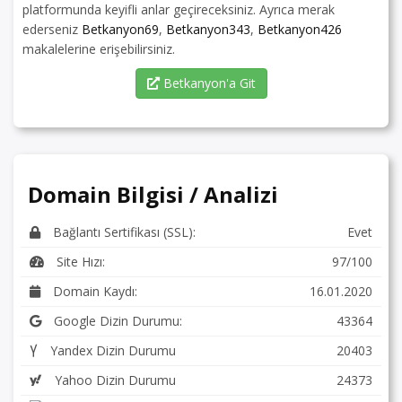
platformunda keyifli anlar geçireceksiniz. Ayrıca merak
ederseniz
Betkanyon69
,
Betkanyon343
,
Betkanyon426
makalelerine erişebilirsiniz.
Betkanyon'a Git
Domain Bilgisi / Analizi
Bağlantı Sertifikası (SSL):
Evet
Site Hızı:
97/100
Domain Kaydı:
16.01.2020
Google Dizin Durumu:
43364
Yandex Dizin Durumu
20403
Yahoo Dizin Durumu
24373