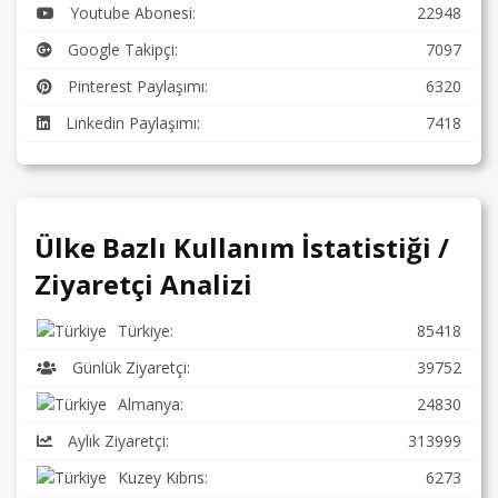
Youtube Abonesi:
22948
Google Takipçi:
7097
Pinterest Paylaşımı:
6320
Linkedin Paylaşımı:
7418
Ülke Bazlı Kullanım İstatistiği /
Ziyaretçi Analizi
Türkiye:
85418
Günlük Ziyaretçi:
39752
Almanya:
24830
Aylık Ziyaretçi:
313999
Kuzey Kıbrıs:
6273