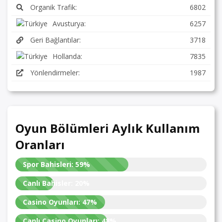
Organik Trafik:
6802
Avusturya:
6257
Geri Bağlantılar:
3718
Hollanda:
7835
Yönlendirmeler:
1987
Oyun Bölümleri Aylık Kullanım
Oranları
Spor Bahisleri:
59%
Canlı Bahisler:
20%
Casino Oyunları:
47%
Canlı Casino Oyunları:
48%