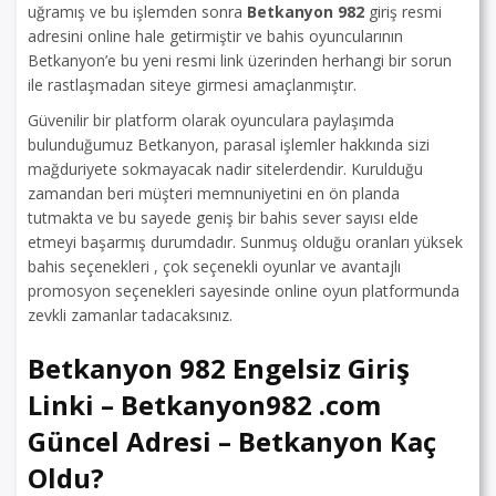
uğramış ve bu işlemden sonra
Betkanyon 982
giriş resmi
adresini online hale getirmiştir ve bahis oyuncularının
Betkanyon’e bu yeni resmi link üzerinden herhangi bir sorun
ile rastlaşmadan siteye girmesi amaçlanmıştır.
Güvenilir bir platform olarak oyunculara paylaşımda
bulunduğumuz Betkanyon, parasal işlemler hakkında sizi
mağduriyete sokmayacak nadir sitelerdendir. Kurulduğu
zamandan beri müşteri memnuniyetini en ön planda
tutmakta ve bu sayede geniş bir bahis sever sayısı elde
etmeyi başarmış durumdadır. Sunmuş olduğu oranları yüksek
bahis seçenekleri , çok seçenekli oyunlar ve avantajlı
promosyon seçenekleri sayesinde online oyun platformunda
zevkli zamanlar tadacaksınız.
Betkanyon 982 Engelsiz Giriş
Linki – Betkanyon982 .com
Güncel Adresi – Betkanyon Kaç
Oldu?