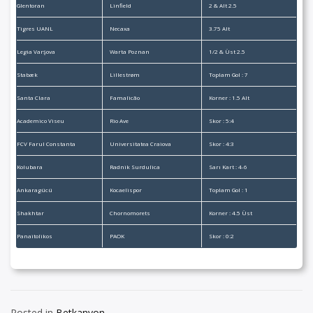
Glentoran
Linfield
2 & Alt 2.5
Tigres UANL
Necaxa
3.75 Alt
Legia Varşova
Warta Poznan
1/2 & Üst 2.5
Stabæk
Lillestrøm
Toplam Gol : 7
Santa Clara
Famalicão
Korner : 1.5 Alt
Academico Viseu
Rio Ave
Skor : 5:4
FCV Farul Constanta
Universitatea Craiova
Skor : 4:3
Kolubara
Radnik Surdulica
Sarı Kart : 4-6
Ankaragücü
Kocaelispor
Toplam Gol : 1
Shakhtar
Chornomorets
Korner : 4.5 Üst
Panaitolikos
PAOK
Skor : 0:2
Posted in
Betkanyon