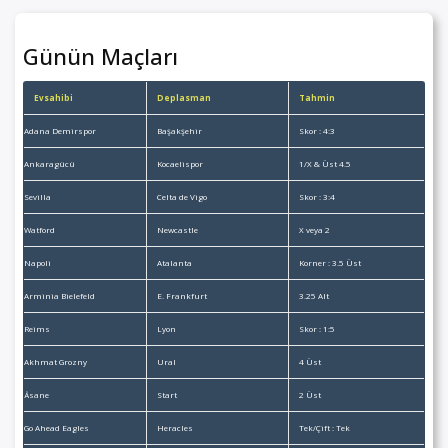
Günün Maçları
Evsahibi
Deplasman
Tahmin
Adana Demirspor
Başakşehir
Skor : 4:3
Ankaragücü
Kocaelispor
1/X & Üst 4.5
Sevilla
Celta de Vigo
Skor : 3:4
Watford
Newcastle
X veya 2
Napoli
Atalanta
Korner : 3.5 Üst
Arminia Bielefeld
E. Frankfurt
3.25 Alt
Reims
Lyon
Skor : 1:5
Akhmat Grozny
Ural
4 Üst
Åsane
Start
2 Üst
Go Ahead Eagles
Heracles
Tek/Çift : Tek