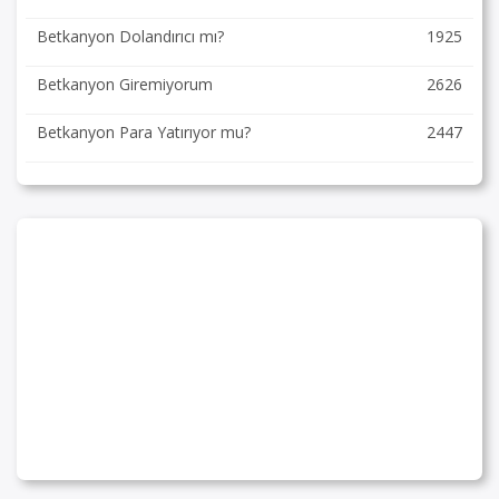
Betkanyon Dolandırıcı mı?
1925
Betkanyon Giremiyorum
2626
Betkanyon Para Yatırıyor mu?
2447