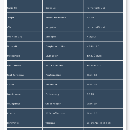
Paris FC
Sochaux
Korner : 2.5 Üst
Osijek
Slaven Koprivnica
2.5 Alt
VVV
Jong Ajax
Korner : 4.5 Üst
Swansea City
Blackpool
X veya 2
Dundalk
Drogheda United
X & Üst 2.5
Motherwell
Livingston
1/X & Üst 2.5
Raith Rovers
Partick Thistle
1/2 & Alt 3.5
Real Zaragoza
Ponferradina
Skor : 2:2
Sirius
Malmö FF
Skor : 0:2
Landskrona
Falkenberg
3.5 Alt
Young Boys
Grasshopper
Skor : 3:4
Kriens
FC Schaffhausen
Skor : 0:0
Benevento
Vicenza
Gol Dk Aralığı : 61-75