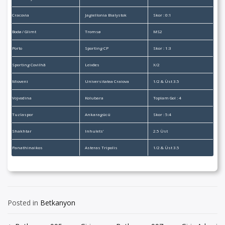
Cracovia
Jagiellonia Bialystok
Skor : 0:1
Bodø / Glimt
Tromsø
MS2
Porto
Sporting CP
Skor : 1:3
Sporting Covilhã
Leixões
X/2
Mioveni
Universitatea Craiova
1/2 & Üst 3.5
Vojvodina
Kolubara
Toplam Gol : 4
Tuzlaspor
Ankaragücü
Skor : 5:4
Shakhtar
Inhulets’
2.5 Üst
Panathinaikos
Asteras Tripolis
1/2 & Üst 3.5
Posted in
Betkanyon