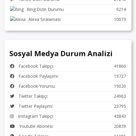
Bing Dizin Durumu
9214
Alexa Sıralaması:
10073
Sosyal Medya Durum Analizi
Facebook Takipçi:
41860
Facebook Paylaşımı:
19727
Facebook Yorumu:
19020
Twitter Takipçi:
24963
Twitter Paylaşımı:
23795
Instagram Takipçi:
43843
Youtube Abonesi:
20839