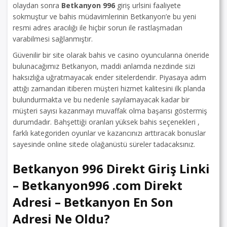
olaydan sonra
Betkanyon 996
giriş urlsini faaliyete
sokmuştur ve bahis müdavimlerinin Betkanyon’e bu yeni
resmi adres aracılığı ile hiçbir sorun ile rastlaşmadan
varabilmesi sağlanmıştır.
Güvenilir bir site olarak bahis ve casino oyuncularına öneride
bulunacağımız Betkanyon, maddi anlamda nezdinde sizi
haksızlığa uğratmayacak ender sitelerdendir. Piyasaya adım
attığı zamandan itiberen müşteri hizmet kalitesini ilk planda
bulundurmakta ve bu nedenle sayılamayacak kadar bir
müşteri sayısı kazanmayı muvaffak olma başarısı göstermiş
durumdadır. Bahşettiği oranları yüksek bahis seçenekleri ,
farklı kategoriden oyunlar ve kazancınızı arttıracak bonuslar
sayesinde online sitede olağanüstü süreler tadacaksınız.
Betkanyon 996 Direkt Giriş Linki
– Betkanyon996 .com Direkt
Adresi – Betkanyon En Son
Adresi Ne Oldu?