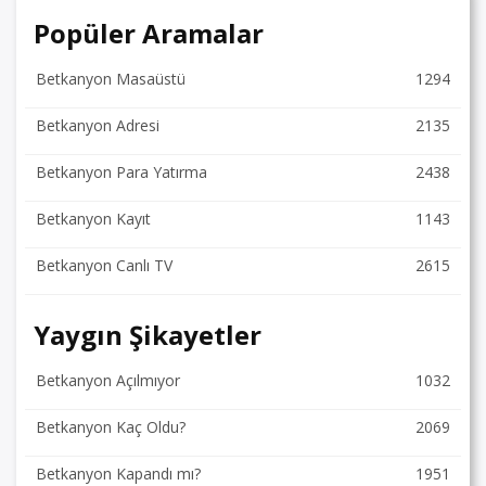
Popüler Aramalar
Betkanyon Masaüstü
1294
Betkanyon Adresi
2135
Betkanyon Para Yatırma
2438
Betkanyon Kayıt
1143
Betkanyon Canlı TV
2615
Yaygın Şikayetler
Betkanyon Açılmıyor
1032
Betkanyon Kaç Oldu?
2069
Betkanyon Kapandı mı?
1951