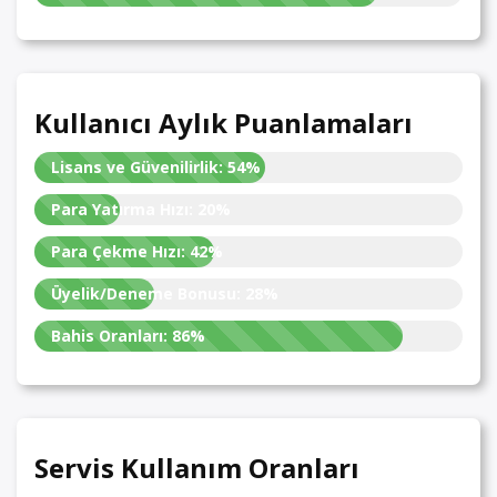
Kullanıcı Aylık Puanlamaları
Lisans ve Güvenilirlik:
54%
Para Yatırma Hızı:
20%
Para Çekme Hızı:
42%
Üyelik/Deneme Bonusu:
28%
Bahis Oranları:
86%
Servis Kullanım Oranları