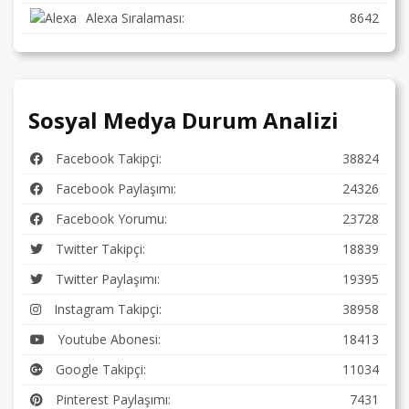
Alexa Sıralaması:
8642
Sosyal Medya Durum Analizi
Facebook Takipçi:
38824
Facebook Paylaşımı:
24326
Facebook Yorumu:
23728
Twitter Takipçi:
18839
Twitter Paylaşımı:
19395
Instagram Takipçi:
38958
Youtube Abonesi:
18413
Google Takipçi:
11034
Pinterest Paylaşımı:
7431