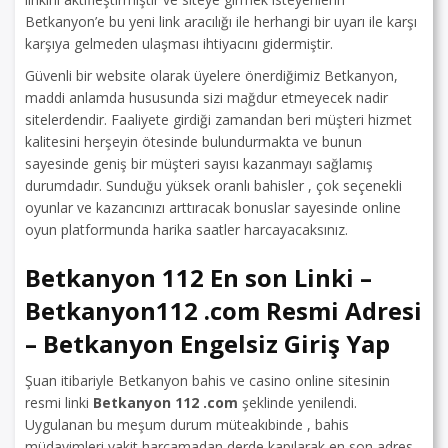
Betkanyon’e bu yeni link aracılığı ile herhangi bir uyarı ile karşı
karşıya gelmeden ulaşması ihtiyacını gidermiştir.
Güvenli bir website olarak üyelere önerdiğimiz Betkanyon,
maddi anlamda hususunda sizi mağdur etmeyecek nadir
sitelerdendir. Faaliyete girdiği zamandan beri müşteri hizmet
kalitesini herşeyin ötesinde bulundurmakta ve bunun
sayesinde geniş bir müşteri sayısı kazanmayı sağlamış
durumdadır. Sunduğu yüksek oranlı bahisler , çok seçenekli
oyunlar ve kazancınızı arttıracak bonuslar sayesinde online
oyun platformunda harika saatler harcayacaksınız.
Betkanyon 112 En son Linki –
Betkanyon112 .com Resmi Adresi
– Betkanyon Engelsiz Giriş Yap
Şuan itibariyle Betkanyon bahis ve casino online sitesinin
resmi linki
Betkanyon 112 .com
şeklinde yenilendi.
Uygulanan bu meşum durum müteakıbinde , bahis
müdavimleri vakit harcamadan derde kapılarak en son adres