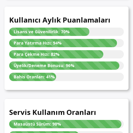
Kullanıcı Aylık Puanlamaları
Lisans ve Güvenilirlik:
70%
Para Yatırma Hızı:
94%
Para Çekme Hızı:
82%
Üyelik/Deneme Bonusu:
96%
Bahis Oranları:
41%
Servis Kullanım Oranları
Masaüstü Sürüm:
98%