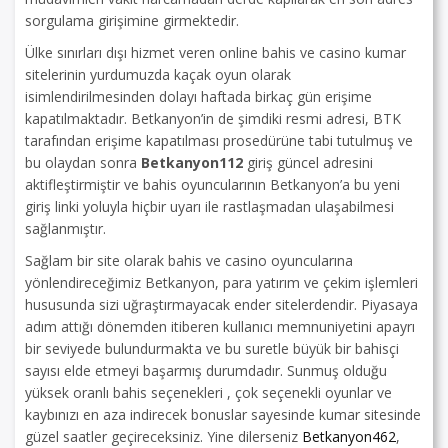
sorgulama girişimine girmektedir.
Ülke sınırları dışı hizmet veren online bahis ve casino kumar
sitelerinin yurdumuzda kaçak oyun olarak
isimlendirilmesinden dolayı haftada birkaç gün erişime
kapatılmaktadır. Betkanyon’in de şimdiki resmi adresi, BTK
tarafından erişime kapatılması prosedürüne tabi tutulmuş ve
bu olaydan sonra
Betkanyon112
giriş güncel adresini
aktifleştirmiştir ve bahis oyuncularının Betkanyon’a bu yeni
giriş linki yoluyla hiçbir uyarı ile rastlaşmadan ulaşabilmesi
sağlanmıştır.
Sağlam bir site olarak bahis ve casino oyuncularına
yönlendireceğimiz Betkanyon, para yatırım ve çekim işlemleri
hususunda sizi uğraştırmayacak ender sitelerdendir. Piyasaya
adım attığı dönemden itiberen kullanıcı memnuniyetini apayrı
bir seviyede bulundurmakta ve bu suretle büyük bir bahisçi
sayısı elde etmeyi başarmış durumdadır. Sunmuş olduğu
yüksek oranlı bahis seçenekleri , çok seçenekli oyunlar ve
kaybınızı en aza indirecek bonuslar sayesinde kumar sitesinde
güzel saatler geçireceksiniz. Yine dilerseniz
Betkanyon462
,