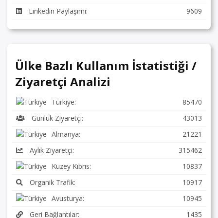
Linkedin Paylaşımı:
9609
Ülke Bazlı Kullanım İstatistiği /
Ziyaretçi Analizi
Türkiye:
85470
Günlük Ziyaretçi:
43013
Almanya:
21221
Aylık Ziyaretçi:
315462
Kuzey Kıbrıs:
10837
Organik Trafik:
10917
Avusturya:
10945
Geri Bağlantılar:
1435