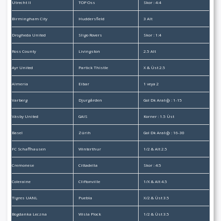
Utrecht II
TOP Oss
Skor : 4:4
Birmingham City
Huddersfield
3 Alt
Drogheda United
Sligo Rovers
Skor : 1:4
Ross County
Livingston
2.5 Alt
Ayr United
Partick Thistle
X & Üst 2.5
Almería
Eibar
1 veya 2
Varberg
Djurgården
Gol Dk Aralığı : 1-15
Väsby United
GAIS
Korner : 1.5 Üst
Basel
Zürih
Gol Dk Aralığı : 16-30
FC Schaffhausen
Winterthur
1/2 & Alt 2.5
Cremonese
Cittadella
Skor : 4:5
Coleraine
Cliftonville
1/X & Alt 4.5
Tigres UANL
Puebla
X/2 & Üst 3.5
Bogdanka Leczna
Wisla Plock
1/2 & Üst 3.5