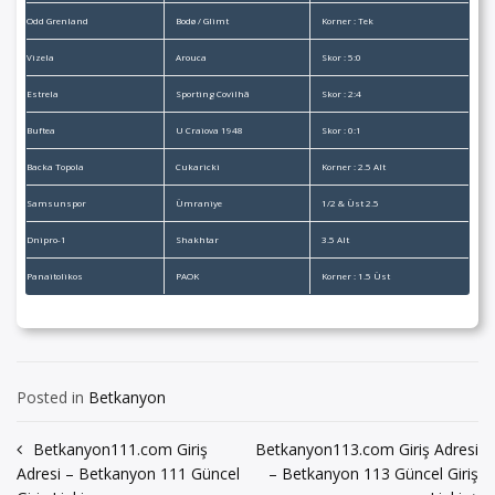
Odd Grenland
Bodø / Glimt
Korner : Tek
Vizela
Arouca
Skor : 5:0
Estrela
Sporting Covilhã
Skor : 2:4
Buftea
U Craiova 1948
Skor : 0:1
Backa Topola
Cukaricki
Korner : 2.5 Alt
Samsunspor
Ümraniye
1/2 & Üst 2.5
Dnipro-1
Shakhtar
3.5 Alt
Panaitolikos
PAOK
Korner : 1.5 Üst
Posted in
Betkanyon
Yazı
Betkanyon111.com Giriş
Betkanyon113.com Giriş Adresi
Adresi – Betkanyon 111 Güncel
– Betkanyon 113 Güncel Giriş
gezinmesi