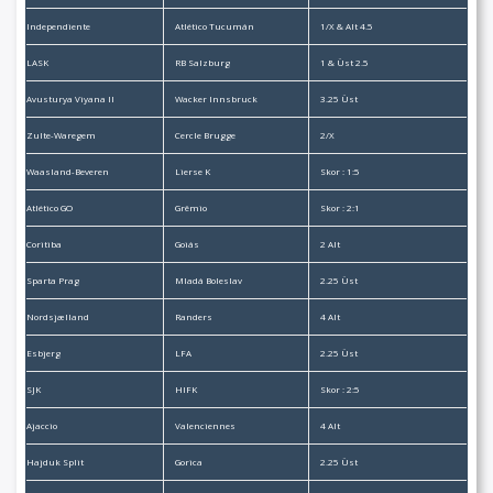
Independiente
Atlético Tucumán
1/X & Alt 4.5
LASK
RB Salzburg
1 & Üst 2.5
Avusturya Viyana II
Wacker Innsbruck
3.25 Üst
Zulte-Waregem
Cercle Brugge
2/X
Waasland-Beveren
Lierse K
Skor : 1:5
Atlético GO
Grêmio
Skor : 2:1
Coritiba
Goiás
2 Alt
Sparta Prag
Mladá Boleslav
2.25 Üst
Nordsjælland
Randers
4 Alt
Esbjerg
LFA
2.25 Üst
SJK
HIFK
Skor : 2:5
Ajaccio
Valenciennes
4 Alt
Hajduk Split
Gorica
2.25 Üst