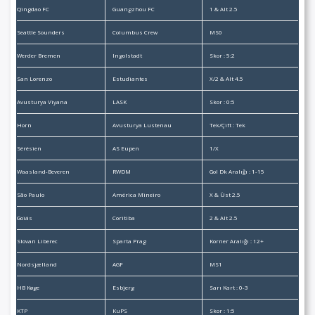
Qingdao FC
Guangzhou FC
1 & Alt 2.5
Seattle Sounders
Columbus Crew
MS0
Werder Bremen
Ingolstadt
Skor : 5:2
San Lorenzo
Estudiantes
X/2 & Alt 4.5
Avusturya Viyana
LASK
Skor : 0:5
Horn
Avusturya Lustenau
Tek/Çift : Tek
Sérésien
AS Eupen
1/X
Waasland-Beveren
RWDM
Gol Dk Aralığı : 1-15
São Paulo
América Mineiro
X & Üst 2.5
Goiás
Coritiba
2 & Alt 2.5
Slovan Liberec
Sparta Prag
Korner Aralığı : 12+
Nordsjælland
AGF
MS1
HB Køge
Esbjerg
Sarı Kart : 0-3
KTP
KuPS
Skor : 1:5