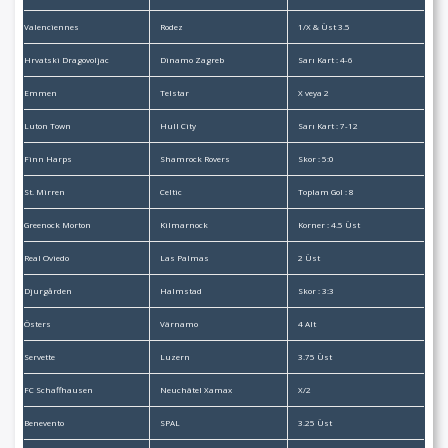
Valenciennes
Rodez
1/X & Üst 3.5
Hrvatski Dragovoljac
Dinamo Zagreb
Sarı Kart : 4-6
Emmen
Telstar
X veya 2
Luton Town
Hull City
Sarı Kart : 7-12
Finn Harps
Shamrock Rovers
Skor : 5:0
St. Mirren
Celtic
Toplam Gol : 8
Greenock Morton
Kilmarnock
Korner : 4.5 Üst
Real Oviedo
Las Palmas
2 Üst
Djurgården
Halmstad
Skor : 3:3
Östers
Värnamo
4 Alt
Servette
Luzern
3.75 Üst
FC Schaffhausen
Neuchâtel Xamax
X/2
Benevento
SPAL
3.25 Üst