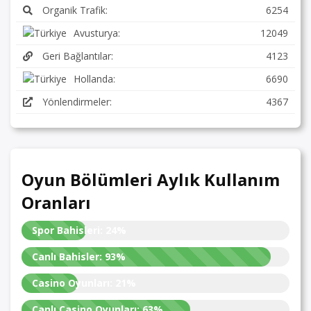
Organik Trafik:
6254
Avusturya:
12049
Geri Bağlantılar:
4123
Hollanda:
6690
Yönlendirmeler:
4367
Oyun Bölümleri Aylık Kullanım
Oranları
Spor Bahisleri:
24%
Canlı Bahisler:
93%
Casino Oyunları:
21%
Canlı Casino Oyunları:
63%