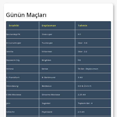
Günün Maçları
Evsahibi
Deplasman
Tahmin
Gaziantep FK
Sivasspor
X/1
Erzurumspor
Tuzlaspor
Skor : 3:4
Sevilla
Villarreal
Skor : 2:2
Norwich City
Brighton
İY0
Verona
Genoa
İlk Gol : Deplasman
E. Frankfurt
B. Dortmund
3 Alt
Strasbourg
Bordeaux
X/2 & Üst 2.5
CSKA Moskova
Dinamo Moskova
2.25 Alt
Jerv
Sogndal
Toplam Gol : 4
Utrecht
Feyenoord
2.5 Alt