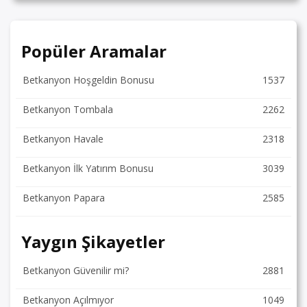
Popüler Aramalar
Betkanyon Hoşgeldin Bonusu
1537
Betkanyon Tombala
2262
Betkanyon Havale
2318
Betkanyon İlk Yatırım Bonusu
3039
Betkanyon Papara
2585
Yaygın Şikayetler
Betkanyon Güvenilir mi?
2881
Betkanyon Açılmıyor
1049