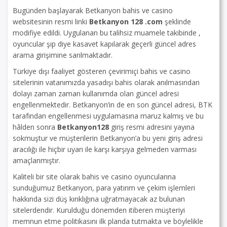
Bugünden başlayarak Betkanyon bahis ve casino
websitesinin resmi linki
Betkanyon 128 .com
şeklinde
modifiye edildi. Uygulanan bu talihsiz muamele takibinde ,
oyuncular şıp diye kasavet kapılarak geçerli güncel adres
arama girişimine sarılmaktadır.
Türkiye dışı faaliyet gösteren çevirimiçi bahis ve casino
sitelerinin vatanımızda yasadışı bahis olarak anılmasından
dolayı zaman zaman kullanımda olan güncel adresi
engellenmektedir. Betkanyon’in de en son güncel adresi, BTK
tarafından engellenmesi uygulamasına maruz kalmış ve bu
hâlden sonra
Betkanyon128
giriş resmi adresini yayına
sokmuştur ve müşterilerin Betkanyon’a bu yeni giriş adresi
aracılığı ile hiçbir uyarı ile karşı karşıya gelmeden varması
amaçlanmıştır.
Kaliteli bir site olarak bahis ve casino oyuncularına
sunduğumuz Betkanyon, para yatırım ve çekim işlemleri
hakkında sizi düş kırıklığına uğratmayacak az bulunan
sitelerdendir. Kurulduğu dönemden itiberen müşteriyi
memnun etme politikasını ilk planda tutmakta ve böylelikle