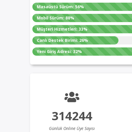
Masaüstü Sürüm:
56%
Mobil Sürüm:
88%
Müşteri Hizmetleri:
33%
Canlı Destek Birimi:
26%
Yeni Giriş Adresi:
32%
314244
Günlük Online Üye Sayısı