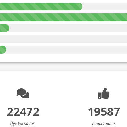
22472
19587
Üye Yorumları
Puanlamalar