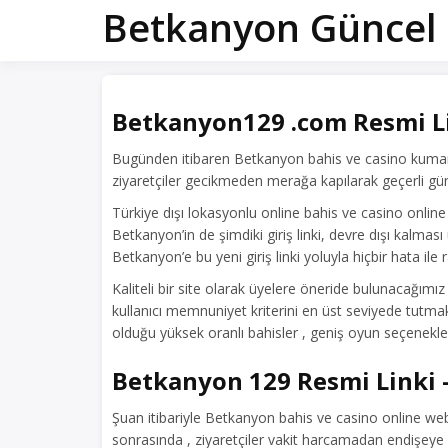
Skip
Betkanyon Güncel G
to
content
Betkanyon129 .com Resmi Li
Bugünden itibaren Betkanyon bahis ve casino kumar 
ziyaretçiler gecikmeden merağa kapılarak geçerli gü
Türkiye dışı lokasyonlu online bahis ve casino online
Betkanyon’in de şimdiki giriş linki, devre dışı ka
Betkanyon’e bu yeni giriş linki yoluyla hiçbir hata ile 
Kaliteli bir site olarak üyelere öneride bulunacağımı
kullanıcı memnuniyet kriterini en üst seviyede tutm
olduğu yüksek oranlı bahisler , geniş oyun seçenekle
Betkanyon 129 Resmi Linki 
Şuan itibariyle Betkanyon bahis ve casino online web
sonrasında , ziyaretçiler vakit harcamadan endişeye 