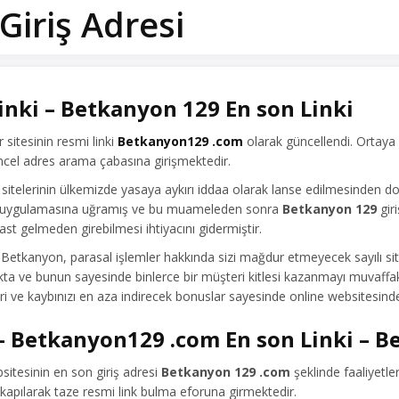
iriş Adresi
nki – Betkanyon 129 En son Linki
sitesinin resmi linki
Betkanyon129 .com
olarak güncellendi. Ortaya ç
ncel adres arama çabasına girişmektedir.
 sitelerinin ülkemizde yasaya aykırı iddaa olarak lanse edilmesinden do
lması uygulamasına uğramış ve bu muameleden sonra
Betkanyon 129
giri
rast gelmeden girebilmesi ihtiyacını gidermiştir.
z Betkanyon, parasal işlemler hakkında sizi mağdur etmeyecek sayılı sit
akta ve bunun sayesinde binlerce bir müşteri kitlesi kazanmayı muvaf
ri ve kaybınızı en aza indirecek bonuslar sayesinde online websitesinde
– Betkanyon129 .com En son Linki – B
sitesinin en son giriş adresi
Betkanyon 129 .com
şeklinde faaliyet
kapılarak taze resmi link bulma eforuna girmektedir.