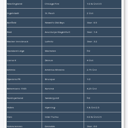
New England
Chicago Fire
1/2 & Üst 3.5
Ingolstadt
St. Pauli
2 Üst
Banfield
Newell’s Old Boys
Skor : 0:5
Ried
Avusturya Klagenfurt
Skor : 1:4
Wacker Innsbruck
Lafnitz
Skor : 3:2
Standard Liège
Mechelen
İY2
Lierse K
Deinze
4 Üst
Grêmio
América Mineiro
2.75 Üst
Operário PR
Brusque
1/2
Bohemians 1905
Karviná
4.25 Üst
Nordsjælland
SønderjyskE
İY2
Hobro
Hjørring
X & Üst 2.5
Ilves
Inter Turku
X/2 & Üst 2.5
Valenciennes
Grenoble
Skor : 0:0