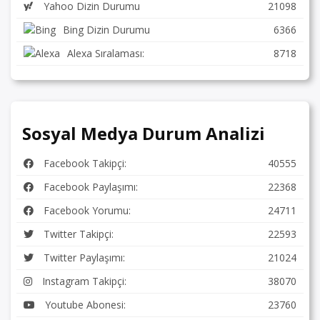
Yahoo Dizin Durumu
21098
Bing Dizin Durumu
6366
Alexa Sıralaması:
8718
Sosyal Medya Durum Analizi
Facebook Takipçi:
40555
Facebook Paylaşımı:
22368
Facebook Yorumu:
24711
Twitter Takipçi:
22593
Twitter Paylaşımı:
21024
Instagram Takipçi:
38070
Youtube Abonesi:
23760