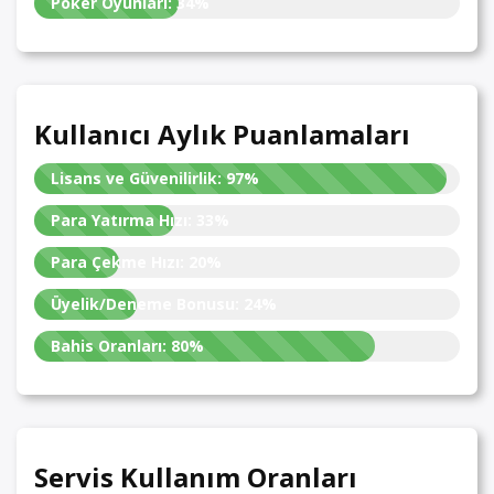
Poker Oyunları:
34%
Kullanıcı Aylık Puanlamaları
Lisans ve Güvenilirlik:
97%
Para Yatırma Hızı:
33%
Para Çekme Hızı:
20%
Üyelik/Deneme Bonusu:
24%
Bahis Oranları:
80%
Servis Kullanım Oranları