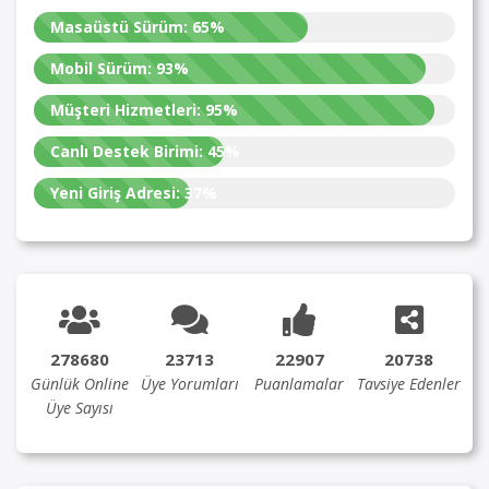
Masaüstü Sürüm:
65%
Mobil Sürüm:
93%
Müşteri Hizmetleri:
95%
Canlı Destek Birimi:
45%
Yeni Giriş Adresi:
37%
278680
23713
22907
20738
Günlük Online
Üye Yorumları
Puanlamalar
Tavsiye Edenler
Üye Sayısı