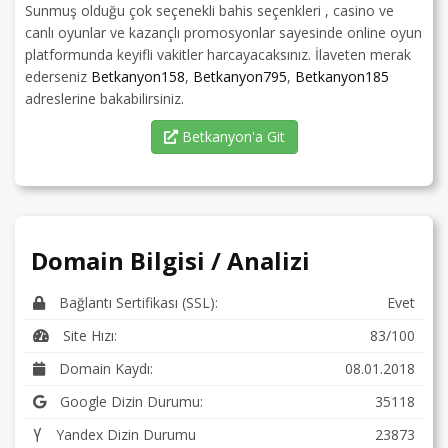
Sunmuş olduğu çok seçenekli bahis seçenkleri , casino ve
canlı oyunlar ve kazançlı promosyonlar sayesinde online oyun
platformunda keyifli vakitler harcayacaksınız. İlaveten merak
ederseniz
Betkanyon158
,
Betkanyon795
,
Betkanyon185
adreslerine bakabilirsiniz.
Betkanyon'a Git
Domain Bilgisi / Analizi
Bağlantı Sertifikası (SSL):
Evet
Site Hızı:
83/100
Domain Kaydı:
08.01.2018
Google Dizin Durumu:
35118
Yandex Dizin Durumu
23873