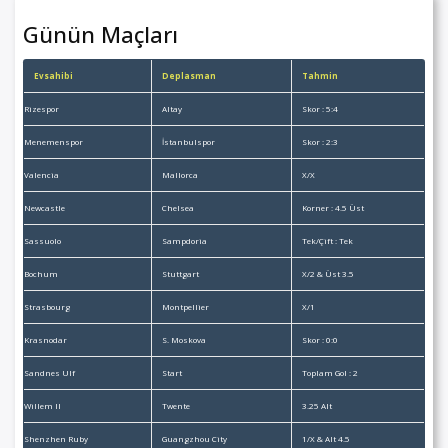
Günün Maçları
Evsahibi
Deplasman
Tahmin
Rizespor
Altay
Skor : 5:4
Menemenspor
İstanbulspor
Skor : 2:3
Valencia
Mallorca
X/X
Newcastle
Chelsea
Korner : 4.5 Üst
Sassuolo
Sampdoria
Tek/Çift : Tek
Bochum
Stuttgart
X/2 & Üst 3.5
Strasbourg
Montpellier
X/1
Krasnodar
S. Moskova
Skor : 0:0
Sandnes Ulf
Start
Toplam Gol : 2
Willem II
Twente
3.25 Alt
Shenzhen Ruby
Guangzhou City
1/X & Alt 4.5