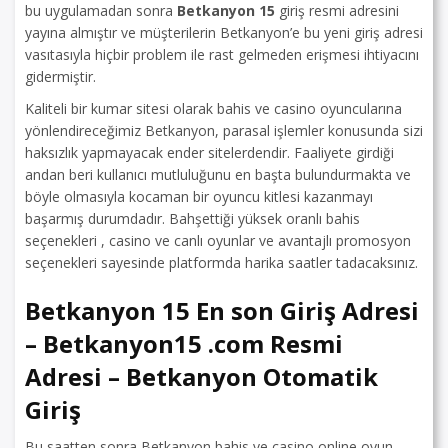
bu uygulamadan sonra
Betkanyon 15
giriş resmi adresini
yayına almıştır ve müşterilerin Betkanyon’e bu yeni giriş adresi
vasıtasıyla hiçbir problem ile rast gelmeden erişmesi ihtiyacını
gidermiştir.
Kaliteli bir kumar sitesi olarak bahis ve casino oyuncularına
yönlendireceğimiz Betkanyon, parasal işlemler konusunda sizi
haksızlık yapmayacak ender sitelerdendir. Faaliyete girdiği
andan beri kullanıcı mutluluğunu en başta bulundurmakta ve
böyle olmasıyla kocaman bir oyuncu kitlesi kazanmayı
başarmış durumdadır. Bahşettiği yüksek oranlı bahis
seçenekleri , casino ve canlı oyunlar ve avantajlı promosyon
seçenekleri sayesinde platformda harika saatler tadacaksınız.
Betkanyon 15 En son Giriş Adresi
– Betkanyon15 .com Resmi
Adresi – Betkanyon Otomatik
Giriş
Bu saatten sonra Betkanyon bahis ve casino online oyun