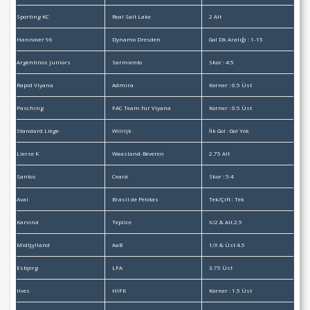
Sporting KC
Real Salt Lake
2 Alt
Hannover 96
Dynamo Dresden
Gol Dk Aralığı : 1-15
Argentinos Juniors
Sarmiento
Skor : 4:5
Rapid Viyana
Admira
Korner : 0.5 Üst
Pasching
FAC Team für Viyana
Korner : 0.5 Üst
Standard Liège
Wilrijk
İlk Gol : Gol Yok
Lierse K
Waasland-Beveren
2.75 Alt
Santos
Ceará
Skor : 5:4
Avaí
Brasil de Pelotas
Tek/Çift : Tek
Karviná
Teplice
X/2 & Alt 2.5
Midtjylland
AaB
1/X & Üst 4.5
Esbjerg
LFA
3.75 Üst
Ilves
HIFK
Korner : 1.5 Üst