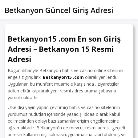
Skip
Betkanyon Güncel Giriş Adresi
to
content
Betkanyon15 .com En son Giriş
Adresi – Betkanyon 15 Resmi
Adresi
Bugün itibariyle Betkanyon bahis ve casino online sitesinin
engelsiz giriş linki
Betkanyon15 .com
olarak yenilendi.
Uygulanan bu münferit muamele karşısında , ziyaretçiler
acilen efkâr kapılarak yeni resmi adres arama çabasına
yumulmaktadır.
Ülke dışı yayın yapan çevirimiçi bahis ve casino sitelerinin
yurdumuz hudutları içerisinde yasadışı iddaa olarak kabul
edilmesinden dolayı bazı zamanlar erişim engellemesine
uğramaktadır. Betkanyon’in de mevcut resmi adresi, geçerli
adresin kullanım dışı kalması uygulamasına tabi tutulmuş ve