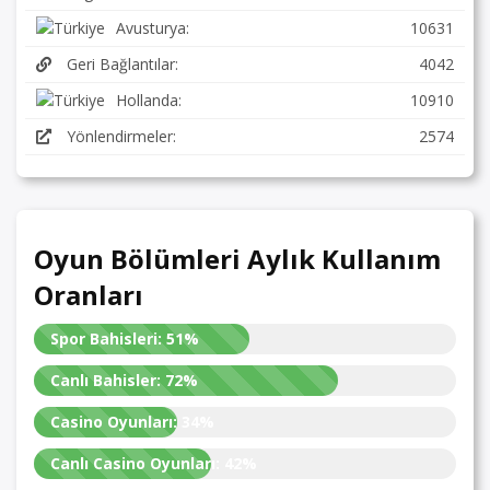
Avusturya:
10631
Geri Bağlantılar:
4042
Hollanda:
10910
Yönlendirmeler:
2574
Oyun Bölümleri Aylık Kullanım
Oranları
Spor Bahisleri:
51%
Canlı Bahisler:
72%
Casino Oyunları:
34%
Canlı Casino Oyunları:
42%