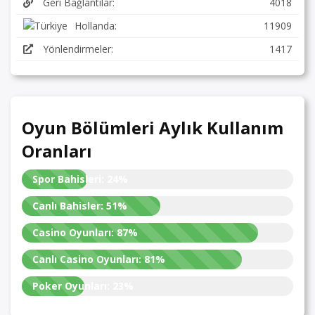
Geri Bağlantılar:
4018
Hollanda:
11909
Yönlendirmeler:
1417
Oyun Bölümleri Aylık Kullanım
Oranları
Spor Bahisleri:
24%
Canlı Bahisler:
51%
Casino Oyunları:
87%
Canlı Casino Oyunları:
81%
Poker Oyunları:
23%