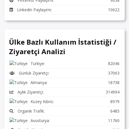
Pinterest Paylaşımı:
9038
Linkedin Paylaşımı:
10622
Ülke Bazlı Kullanım İstatistiği /
Ziyaretçi Analizi
Türkiye:
82046
Günlük Ziyaretçi:
37063
Almanya:
18738
Aylık Ziyaretçi:
314994
Kuzey Kıbrıs:
8979
Organik Trafik:
6485
Avusturya:
11760