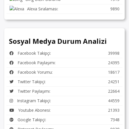
Alexa Sıralaması:
9890
Sosyal Medya Durum Analizi
Facebook Takipçi:
39998
Facebook Paylaşımı:
24395
Facebook Yorumu:
18617
Twitter Takipçi:
24251
Twitter Paylaşımı:
22664
Instagram Takipçi:
44559
Youtube Abonesi:
21393
Google Takipçi:
7348