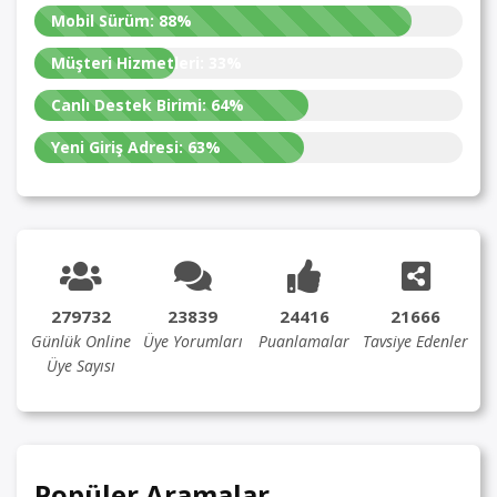
Mobil Sürüm:
88%
Müşteri Hizmetleri:
33%
Canlı Destek Birimi:
64%
Yeni Giriş Adresi:
63%
279732
23839
24416
21666
Günlük Online
Üye Yorumları
Puanlamalar
Tavsiye Edenler
Üye Sayısı
Popüler Aramalar