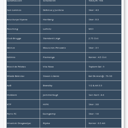
Sandhausen
Schalke 04
Tek/Çift : Tek
San Lorenzo
Defensa y Justicia
Skor : 4:3
Avusturya Viyana
Hartberg
Skor : 0:3
Pasching
Lafnitz
MS1
Club Brugge
Standard Liège
2.75 Üst
Deinze
Mouscron-Péruwelz
Skor : 3:1
Grêmio
Flamengo
Korner : 4.5 Üst
Brasil de Pelotas
Vila Nova
Toplam Gol : 9
Mladá Boleslav
Slovan Liberec
Gol Dk Aralığı : 76-90
AaB
Brøndby
1/2 & Alt 3.5
Hvidovre
Jammerbugt
Sarı Kart : 4-6
KTP
HIFK
Skor : 3:0
Paris FC
Guingamp
Skor : 1:0
Hrvatski Dragovoljac
Rijeka
Korner : 0.5 Alt