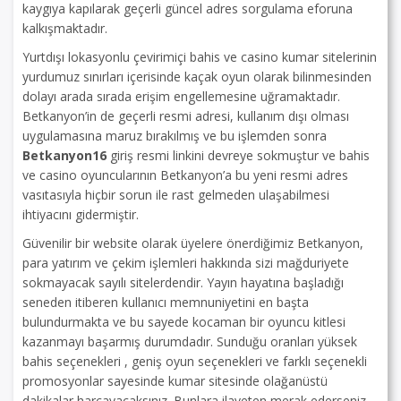
kaygıya kapılarak geçerli güncel adres sorgulama eforuna
kalkışmaktadır.
Yurtdışı lokasyonlu çevirimiçi bahis ve casino kumar sitelerinin
yurdumuz sınırları içerisinde kaçak oyun olarak bilinmesinden
dolayı arada sırada erişim engellemesine uğramaktadır.
Betkanyon’in de geçerli resmi adresi, kullanım dışı olması
uygulamasına maruz bırakılmış ve bu işlemden sonra
Betkanyon16
giriş resmi linkini devreye sokmuştur ve bahis
ve casino oyuncularının Betkanyon’a bu yeni resmi adres
vasıtasıyla hiçbir sorun ile rast gelmeden ulaşabilmesi
ihtiyacını gidermiştir.
Güvenilir bir website olarak üyelere önerdiğimiz Betkanyon,
para yatırım ve çekim işlemleri hakkında sizi mağduriyete
sokmayacak sayılı sitelerdendir. Yayın hayatına başladığı
seneden itiberen kullanıcı memnuniyetini en başta
bulundurmakta ve bu sayede kocaman bir oyuncu kitlesi
kazanmayı başarmış durumdadır. Sunduğu oranları yüksek
bahis seçenekleri , geniş oyun seçenekleri ve farklı seçenekli
promosyonlar sayesinde kumar sitesinde olağanüstü
dakikalar harcayacaksınız. Bunlara ilaveten merak ederseniz