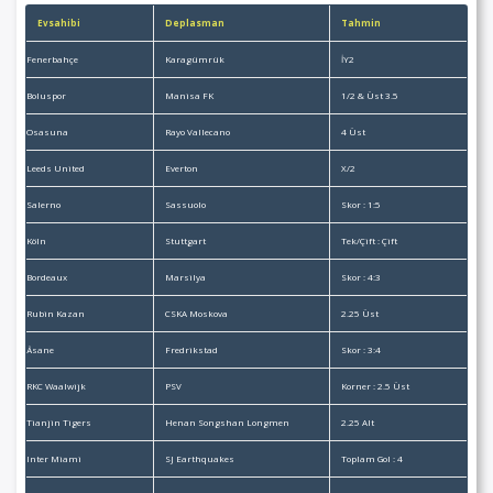
Evsahibi
Deplasman
Tahmin
Fenerbahçe
Karagümrük
İY2
Boluspor
Manisa FK
1/2 & Üst 3.5
Osasuna
Rayo Vallecano
4 Üst
Leeds United
Everton
X/2
Salerno
Sassuolo
Skor : 1:5
Köln
Stuttgart
Tek/Çift : Çift
Bordeaux
Marsilya
Skor : 4:3
Rubin Kazan
CSKA Moskova
2.25 Üst
Åsane
Fredrikstad
Skor : 3:4
RKC Waalwijk
PSV
Korner : 2.5 Üst
Tianjin Tigers
Henan Songshan Longmen
2.25 Alt
Inter Miami
SJ Earthquakes
Toplam Gol : 4