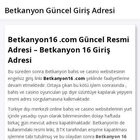
Skip
Betkanyon Güncel Giriş Adresi
to
content
Betkanyon16 .com Güncel Resmi
Adresi – Betkanyon 16 Giriş
Adresi
Bu süreden sonra Betkanyon bahis ve casino websitesinin
engelsiz giriş linki
Betkanyon16 .com
şeklinde faaliyetlerine
devam etmektedir. Ortaya çıkan bu kötü işlem sonrasında ,
bahis ve casino oyuncuları şıp diye üzüntüye kapılarak yepyeni
resmi adres sorgulamasına kalkmaktadır.
Türkiye dışı merkezli online bahis ve casino websitelerinin yurt
içinde yasadışı oyun olarak bilinmesinden dolayı haftada
birkaç gün mevcut adresi kapatılmaktadır. Betkanyon’in de
kullanımdaki resmi linki, BTK tarafından erişime kapatılması
işlemine tabi tutulmuş ve bu olaydan sonra
Betkanyon 16