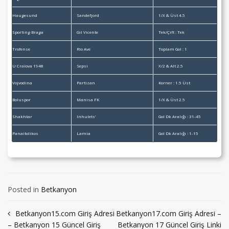
Haugesund
Sandefjord
1/X & Üst 4.5
Sporting Braga
Gil Vicente
Tek/Çift : Tek
Trofense
Rio Ave
Toplam Gol : 1
U Craiova 1948
Sepsi
X/2 & Alt 2.5
Vojvodina
Partizan
Korner : 1.5 Üst
Boluspor
Manisa FK
1/X & Üst 2.5
Shakhtar
Inhulets’
Gol Dk Aralığı : 31-45
Panaitolikos
Lamia
Gol Dk Aralığı : 1-15
Posted in
Betkanyon
Yazı
Betkanyon15.com Giriş Adresi
Betkanyon17.com Giriş Adresi –
– Betkanyon 15 Güncel Giriş
Betkanyon 17 Güncel Giriş Linki