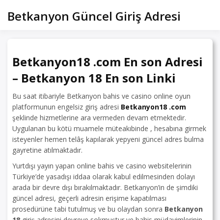
Skip
Betkanyon Güncel Giriş Adresi
to
content
Betkanyon18 .com En son Adresi
– Betkanyon 18 En son Linki
Bu saat itibariyle Betkanyon bahis ve casino online oyun
platformunun engelsiz giriş adresi
Betkanyon18 .com
şeklinde hizmetlerine ara vermeden devam etmektedir.
Uygulanan bu kötü muamele müteakıbinde , hesabına girmek
isteyenler hemen telâş kapılarak yepyeni güncel adres bulma
gayretine atılmaktadır.
Yurtdışı yayın yapan online bahis ve casino websitelerinin
Türkiye’de yasadışı iddaa olarak kabul edilmesinden dolayı
arada bir devre dışı bırakılmaktadır. Betkanyon’in de şimdiki
güncel adresi, geçerli adresin erişime kapatılması
prosedürüne tabi tutulmuş ve bu olaydan sonra
Betkanyon
18
giriş adresini devreye sokmuştur ve bahis müdavimlerinin