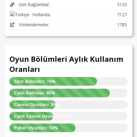
Geri Bağlantılar:
3123
Hollanda:
7127
Yönlendirmeler:
1785
Oyun Bölümleri Aylık Kullanım
Oranları
Spor Bahisleri:
74%
Canlı Bahisler:
85%
Casino Oyunları:
39%
Canlı Casino Oyunları:
37%
Poker Oyunları:
56%