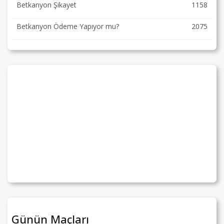
Betkanyon Şikayet
1158
Betkanyon Ödeme Yapıyor mu?
2075
Günün Maçları