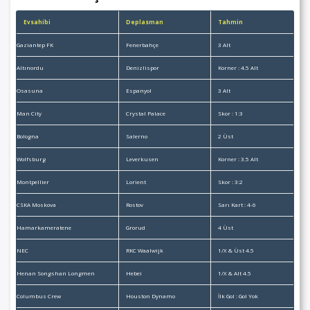
Evsahibi
Deplasman
Tahmin
Gaziantep FK
Fenerbahçe
3 Alt
Altınordu
Denizlispor
Korner : 4.5 Alt
Osasuna
Espanyol
3 Alt
Man City
Crystal Palace
Skor : 1:3
Bologna
Salerno
2 Üst
Wolfsburg
Leverkusen
Korner : 3.5 Alt
Montpellier
Lorient
Skor : 3:2
CSKA Moskova
Rostov
Sarı Kart : 4-6
Hamarkameratene
Grorud
4 Üst
NEC
RKC Waalwijk
1/X & Üst 4.5
Henan Songshan Longmen
Hebei
1/X & Alt 4.5
Columbus Crew
Houston Dynamo
İlk Gol : Gol Yok