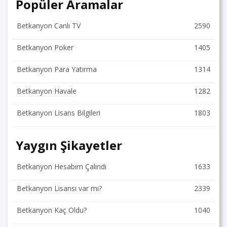
Popüler Aramalar
Betkanyon Canlı TV
2590
Betkanyon Poker
1405
Betkanyon Para Yatırma
1314
Betkanyon Havale
1282
Betkanyon Lisans Bilgileri
1803
Yaygın Şikayetler
Betkanyon Hesabım Çalındı
1633
Betkanyon Lisansı var mı?
2339
Betkanyon Kaç Oldu?
1040