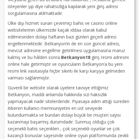
isteyenler şıp diye rahatsızlığa kapılarak yeni giriş adresi
sorgulamasına atılmaktadır.
Ülke dışı hizmet sunan çevirimiçi bahis ve casino online
websitelerinin ülkemizde kaçak iddaa olarak kabul
edilmesinden dolayı haftanın bazı günleri geçerli adresi
engellenmektedir. Betkanyon’in de en son güncel adresi,
mevcut adresine engellme getirilmesi uygulamasına maruz
kalmış ve bu hâlden sonra
Betkanyon18
giriş resmi adresini
online hale getirmiştir ve oyuncuların Betkanyon’a bu yeni
resmi link vasıtasıyla hiçbir sıkıntı ile karşı karşıya gelmeden
varması sağlanmıştır.
Güvenli bir website olarak üyelere tavsiye ettiğimiz
Betkanyon, maddi anlamda hakkında sizi haksızlık
yapmayacak nadir sitelerdendir. Piyasaya adım attığı süreden
itiberen kullanıcı memnuniyetini en üst seviyede
bulundurmakta ve bundan dolayı büyük bir müşteri sayısı
kazanmayı başarmış durumdadır. Sunmuş olduğu çok
seçenekli bahis seçenkleri , çok seçenekli oyunlar ve çok
kazançlı bonuslar sayesinde online oyun platformunda zevkli