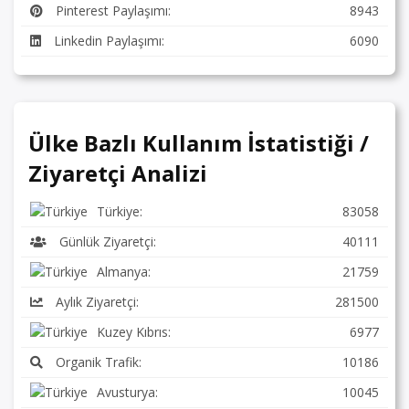
Pinterest Paylaşımı:
8943
Linkedin Paylaşımı:
6090
Ülke Bazlı Kullanım İstatistiği /
Ziyaretçi Analizi
Türkiye:
83058
Günlük Ziyaretçi:
40111
Almanya:
21759
Aylık Ziyaretçi:
281500
Kuzey Kıbrıs:
6977
Organik Trafik:
10186
Avusturya:
10045