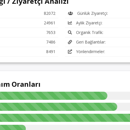
ği / Ziyaretçi Analizi
82072
Günlük Ziyaretçi:
24961
Aylık Ziyaretçi:
7653
Organik Trafik:
7486
Geri Bağlantılar:
8491
Yönlendirmeler:
nım Oranları