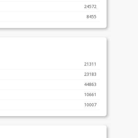
24572
8455
21311
23183
44863
10661
10007