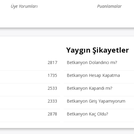
Üye Yorumları
Puanlamalar
Yaygın Şikayetler
2817
Betkanyon Dolandırıcı mı?
1735
Betkanyon Hesap Kapatma
2533
Betkanyon Kapandı mı?
2333
Betkanyon Giriş Yapamıyorum
2878
Betkanyon Kaç Oldu?