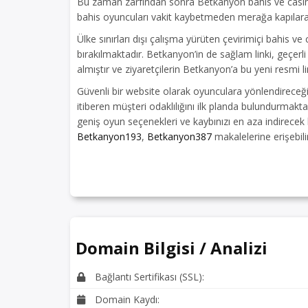
Bu zaman zarfından sonra Betkanyon bahis ve casin
bahis oyuncuları vakit kaybetmeden merağa kapılara
Ülke sınırları dışı çalışma yürüten çevirimiçi bahis ve
bırakılmaktadır. Betkanyon’in de sağlam linki, geçe
almıştır ve ziyaretçilerin Betkanyon’a bu yeni resmi l
Güvenli bir website olarak oyunculara yönlendireceğ
itiberen müşteri odaklılığını ilk planda bulundurmak
geniş oyun seçenekleri ve kaybınızı en aza indirecek
Betkanyon193
,
Betkanyon387
makalelerine erişebilir
Domain Bilgisi / Analizi
Bağlantı Sertifikası (SSL):
Domain Kaydı: