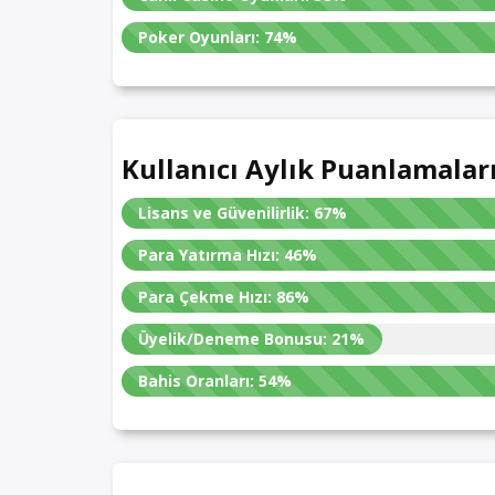
Poker Oyunları:
74%
Kullanıcı Aylık Puanlamalar
Lisans ve Güvenilirlik:
67%
Para Yatırma Hızı:
46%
Para Çekme Hızı:
86%
Üyelik/Deneme Bonusu:
21%
Bahis Oranları:
54%