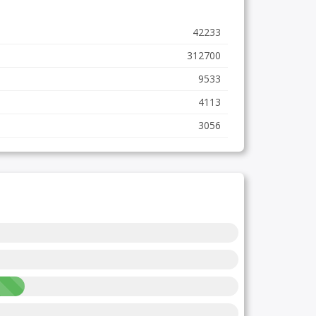
42233
312700
9533
4113
3056