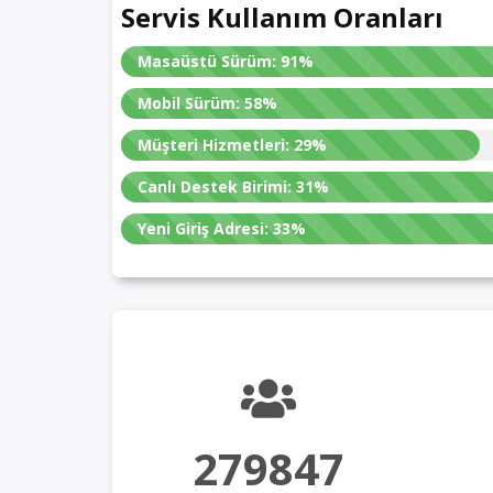
Servis Kullanım Oranları
Masaüstü Sürüm:
91%
Mobil Sürüm:
58%
Müşteri Hizmetleri:
29%
Canlı Destek Birimi:
31%
Yeni Giriş Adresi:
33%
279847