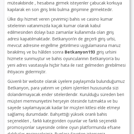
müteakıbinde , hesabına girmek isteyenler çabucak korkuya
kapılarak en son giriş linki bulma girişimine girmektedir.
Ülke dışı hizmet veren çevirimiçi bahis ve casino kumar
sitelerinin vatanımızda kaçak kumar olarak kabul
edilmesinden dolayı bazı zamanlar kullanımda olan giriş
adresi kapatılmaktadır. Betkanyon’in de geçerli giriş urlsi,
mevcut adresine engellme getirilmesi uygulamasına maruz
bırakılmış ve bu hâlden sonra
Betkanyon193
giriş urlsini
hizmete sunmuştur ve bahis oyuncularının Betkanyon’a bu
yeni adres vasıtasıyla hiçbir hata ile rast gelmeden girebilmesi
ihtiyacını gidermiştir.
Güvenli bir website olarak üyelere paylaşımda bulunduğumuz
Betkanyon, para yatırım ve çekim işlemleri hususunda sizi
dolandırmayacak ender sitelerdendir. Kurulduğu süreden beri
müşteri memnuniyetini herşeyin ötesinde tutmakta ve bu
sayede sayılamayacak kadar bir müşteri kitlesi elde etmeyi
sağlamış durumdadır. Bahşettiği yüksek oranlı bahis
seçenekleri , farklı kategoriden oyunlar ve farklı seçenekli
promosyonlar sayesinde online oyun platformunda efsane
dakikalar geçireceksiniz. Bunlara ilaveten isterseniz