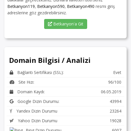
Betkanyon119
,
Betkanyon590
,
Betkanyon490
resmi giriş
adreslerine göz gezdirebilirsiniz.
Betkanyon'a Git
Domain Bilgisi / Analizi
Bağlantı Sertifikası (SSL):
Evet
Site Hızı:
96/100
Domain Kaydı:
06.05.2019
Google Dizin Durumu:
43994
Yandex Dizin Durumu
23264
Yahoo Dizin Durumu
19028
Bing Dizin Durumu
6007