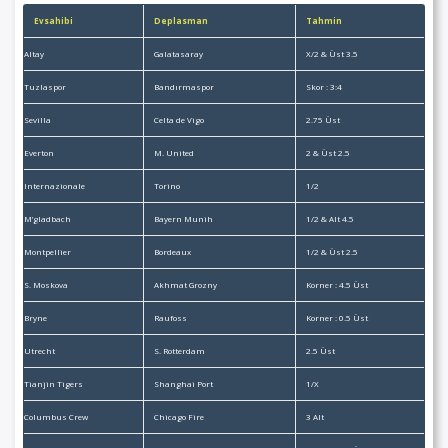
Evsahibi
Deplasman
Tahmin
Altay
Galatasaray
X/2 & Üst 3.5
Tuzlaspor
Bandırmaspor
Skor : 3:4
Sevilla
Celta de Vigo
2.75 Üst
Everton
M. United
2 & Üst 2.5
Internazionale
Torino
1/2
M’gladbach
Bayern Munih
1/2 & Alt 4.5
Montpellier
Bordeaux
1/2 & Üst 2.5
S. Moskova
Akhmat Grozny
Korner : 4.5 Üst
Bryne
Raufoss
Korner : 0.5 Üst
Utrecht
S. Rotterdam
2.5 Üst
Tianjin Tigers
Shanghai Port
1/X
Columbus Crew
Chicago Fire
3 Alt