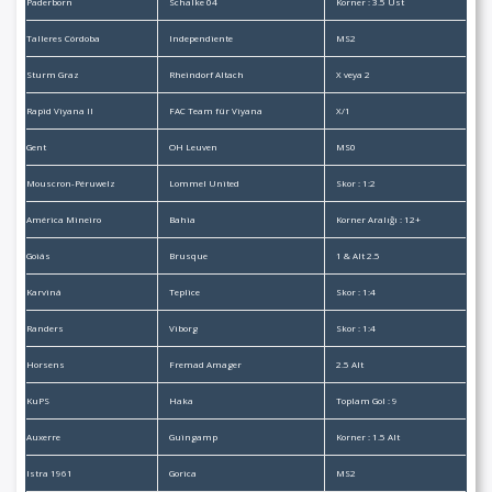
Paderborn
Schalke 04
Korner : 3.5 Üst
Talleres Córdoba
Independiente
MS2
Sturm Graz
Rheindorf Altach
X veya 2
Rapid Viyana II
FAC Team für Viyana
X/1
Gent
OH Leuven
MS0
Mouscron-Péruwelz
Lommel United
Skor : 1:2
América Mineiro
Bahia
Korner Aralığı : 12+
Goiás
Brusque
1 & Alt 2.5
Karviná
Teplice
Skor : 1:4
Randers
Viborg
Skor : 1:4
Horsens
Fremad Amager
2.5 Alt
KuPS
Haka
Toplam Gol : 9
Auxerre
Guingamp
Korner : 1.5 Alt
Istra 1961
Gorica
MS2