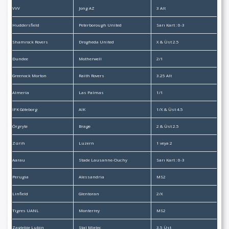
VVV
Jong AZ
3 Alt
Huddersfield
Peterborough United
Sarı Kart : 0-3
Shamrock Rovers
Drogheda United
X & Üst 2.5
Dundee
Motherwell
2/1
Greenock Morton
Raith Rovers
3.25 Alt
Almería
Las Palmas
1/1
IFK Göteborg
AIK
1/X & Üst 4.5
Örgryte
Brage
2 & Üst 2.5
Zürih
Luzern
1 veya 2
Aarau
Stade Lausanne-Ouchy
Sarı Kart : 0-3
Perugia
Alessandria
MS2
Linfield
Glentoran
2/X
Tigres UANL
Monterrey
MS2
Zaglebie Lubin
Stal Mielec
3.5 Üst