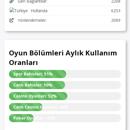
Geri Bağlantılar:
2208
Hollanda:
6253
Yönlendirmeler:
2069
Oyun Bölümleri Aylık Kullanım
Oranları
Spor Bahisleri:
51%
Canlı Bahisler:
50%
Casino Oyunları:
52%
Canlı Casino Oyunları:
30%
Poker Oyunları:
22%