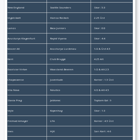
New England
Seattle Sounders
Skor : 5:3
Ingolstadt
Hansa Rostock
2.25 Üst
Lanús
Boca Juniors
Skor : 0:0
Avusturya Klagenfurt
Rapid Viyana
Skor : 4:4
Grazer AK
Avusturya Lustenau
1/2 & Üst 4.5
Gent
Club Brugge
4.25 Alt
Excelsior Virton
Waasland-Beveren
1/2 & Alt 2.5
Chapecoense
Juventude
Korner : 1.5 Üst
Vila Nova
Náutico
X/2 & Alt 4.5
Slavia Prag
Jablonec
Toplam Gol : 9
Vejle
Kopenhag
Skor : 1:3
Fremad Amager
LFA
Korner : 4.5 Üst
Ilves
HJK
Sarı Kart : 4-6