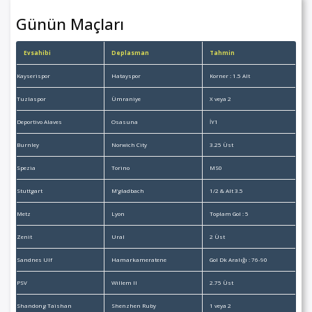
Günün Maçları
Evsahibi
Deplasman
Tahmin
Kayserispor
Hatayspor
Korner : 1.5 Alt
Tuzlaspor
Ümraniye
X veya 2
Deportivo Alaves
Osasuna
İY1
Burnley
Norwich City
3.25 Üst
Spezia
Torino
MS0
Stuttgart
M’gladbach
1/2 & Alt 3.5
Metz
Lyon
Toplam Gol : 5
Zenit
Ural
2 Üst
Sandnes Ulf
Hamarkameratene
Gol Dk Aralığı : 76-90
PSV
Willem II
2.75 Üst
Shandong Taishan
Shenzhen Ruby
1 veya 2