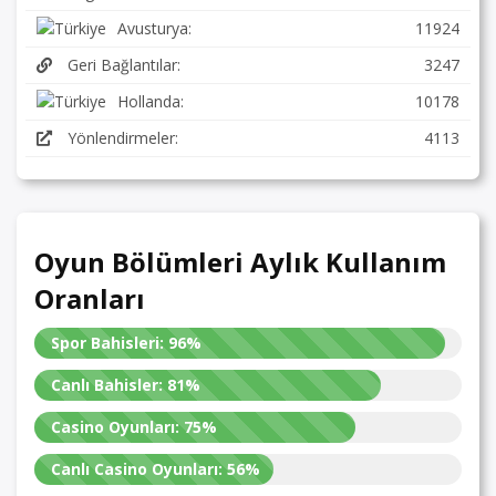
Avusturya:
11924
Geri Bağlantılar:
3247
Hollanda:
10178
Yönlendirmeler:
4113
Oyun Bölümleri Aylık Kullanım
Oranları
Spor Bahisleri:
96%
Canlı Bahisler:
81%
Casino Oyunları:
75%
Canlı Casino Oyunları:
56%