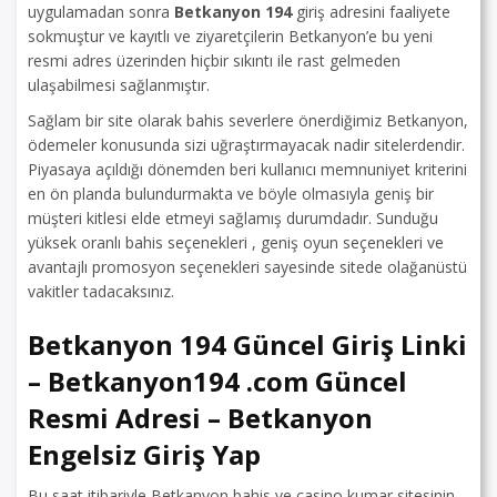
uygulamadan sonra
Betkanyon 194
giriş adresini faaliyete
sokmuştur ve kayıtlı ve ziyaretçilerin Betkanyon’e bu yeni
resmi adres üzerinden hiçbir sıkıntı ile rast gelmeden
ulaşabilmesi sağlanmıştır.
Sağlam bir site olarak bahis severlere önerdiğimiz Betkanyon,
ödemeler konusunda sizi uğraştırmayacak nadir sitelerdendir.
Piyasaya açıldığı dönemden beri kullanıcı memnuniyet kriterini
en ön planda bulundurmakta ve böyle olmasıyla geniş bir
müşteri kitlesi elde etmeyi sağlamış durumdadır. Sunduğu
yüksek oranlı bahis seçenekleri , geniş oyun seçenekleri ve
avantajlı promosyon seçenekleri sayesinde sitede olağanüstü
vakitler tadacaksınız.
Betkanyon 194 Güncel Giriş Linki
– Betkanyon194 .com Güncel
Resmi Adresi – Betkanyon
Engelsiz Giriş Yap
Bu saat itibariyle Betkanyon bahis ve casino kumar sitesinin