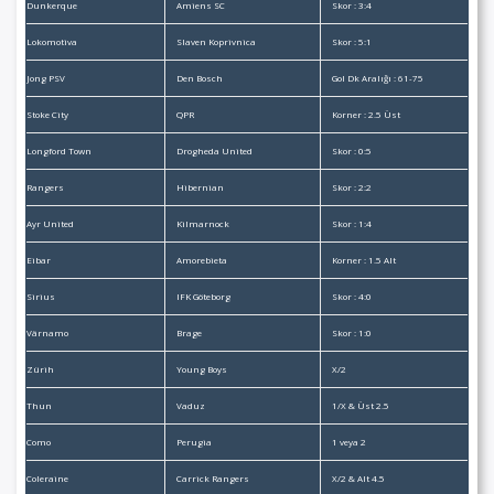
Dunkerque
Amiens SC
Skor : 3:4
Lokomotiva
Slaven Koprivnica
Skor : 5:1
Jong PSV
Den Bosch
Gol Dk Aralığı : 61-75
Stoke City
QPR
Korner : 2.5 Üst
Longford Town
Drogheda United
Skor : 0:5
Rangers
Hibernian
Skor : 2:2
Ayr United
Kilmarnock
Skor : 1:4
Eibar
Amorebieta
Korner : 1.5 Alt
Sirius
IFK Göteborg
Skor : 4:0
Värnamo
Brage
Skor : 1:0
Zürih
Young Boys
X/2
Thun
Vaduz
1/X & Üst 2.5
Como
Perugia
1 veya 2
Coleraine
Carrick Rangers
X/2 & Alt 4.5