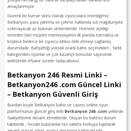
amaçlanmıştır.
Güvenli bir kumar sitesi olarak oyunculara önerdiğimiz
Betkanyon, para yatırma ve çekme hakkında sizi mağduriyete
sokmayacak az bulunan sitelerdendir. Hizmete açıldığı
seneden beri müşteri memnuniyetini ilk planda tutmakta ve
böylece binlerce bir oyuncu kitlesi elde etmeyi sağlamış
durumdadır. Bahşettiği yüksek oranlı bahis seçenekleri , farklı
kategoriden oyunlar ve çok kazançlı bonuslar sayesinde
websitede efsane süreler tadacaksınız.
Betkanyon 246 Resmi Linki –
Betkanyon246 .com Güncel Linki
– Betkanyon Güvenli Giriş
Bundan böyle Betkanyon bahis ve casino online oyun
platformunun güncel giriş linki
Betkanyon 246 .com
şeklinde
faaliyetlerine devam etmektedir. Oluşan bu bahtsız durum
takibinde , hesabı bulunanlar tez vakitte korkuya kapılarak
geçerli güncel adres arama girişimine kalkmaktadır.