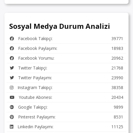
Sosyal Medya Durum Analizi
Facebook Takipçi:
39771
Facebook Paylaşımı:
18983
Facebook Yorumu:
20962
Twitter Takipçi:
21768
Twitter Paylaşımı:
23990
Instagram Takipçi:
38358
Youtube Abonesi:
20434
Google Takipçi:
9899
Pinterest Paylaşımı:
8531
Linkedin Paylaşımı:
11125