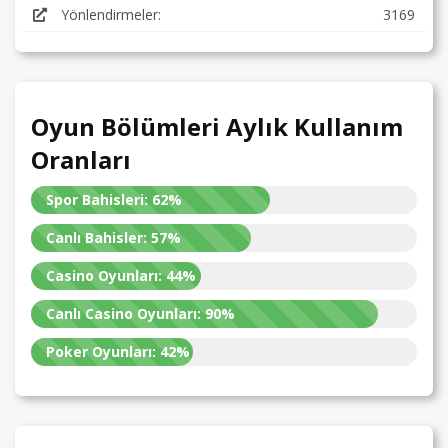
Yönlendirmeler:
3169
Oyun Bölümleri Aylık Kullanım
Oranları
Spor Bahisleri:
62%
Canlı Bahisler:
57%
Casino Oyunları:
44%
Canlı Casino Oyunları:
90%
Poker Oyunları:
42%