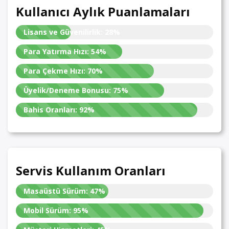
Kullanıcı Aylık Puanlamaları
Lisans ve Güvenilirlik:
28%
Para Yatırma Hızı:
54%
Para Çekme Hızı:
70%
Üyelik/Deneme Bonusu:
75%
Bahis Oranları:
92%
Servis Kullanım Oranları
Masaüstü Sürüm:
47%
Mobil Sürüm:
95%