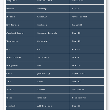
Godoy Cruz
Vélez Sarsfield
X/2 & Alt 3.5
Wattens
Hartberg
2.75 Alt
St. Pölten
Grazer AK
Korner : 2.5 Üst
Sint-Truiden
Mechelen
X & Üst 2.5
Waasland-Beveren
Mouscron-Péruwelz
Skor : 4:3
Fluminense
Corinthians
Skor : 4:5
Avaí
CRB
4.25 Üst
Mladá Boleslav
Slavia Prag
Skor : 0:1
Midtjylland
AGF
Skor : 1:4
Hobro
Jammerbugt
Toplam Gol : 7
Oulu
Lahti
Skor : 4:2
Paris FC
Auxerre
1/X & Üst 2.5
Rijeka
Istra 1961
İlk Gol : Gol Yok
Utrecht II
ADO Den Haag
Skor : 2:3