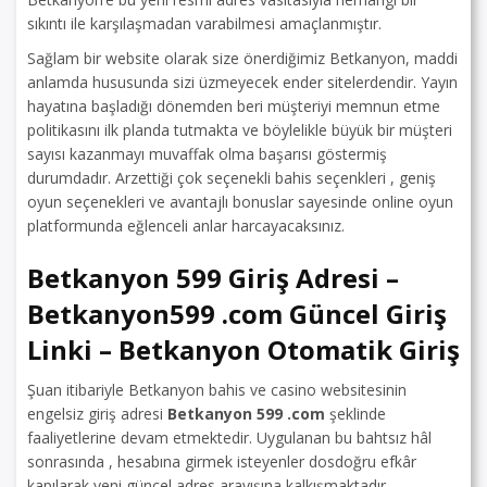
sıkıntı ile karşılaşmadan varabilmesi amaçlanmıştır.
Sağlam bir website olarak size önerdiğimiz Betkanyon, maddi
anlamda hususunda sizi üzmeyecek ender sitelerdendir. Yayın
hayatına başladığı dönemden beri müşteriyi memnun etme
politikasını ilk planda tutmakta ve böylelikle büyük bir müşteri
sayısı kazanmayı muvaffak olma başarısı göstermiş
durumdadır. Arzettiği çok seçenekli bahis seçenkleri , geniş
oyun seçenekleri ve avantajlı bonuslar sayesinde online oyun
platformunda eğlenceli anlar harcayacaksınız.
Betkanyon 599 Giriş Adresi –
Betkanyon599 .com Güncel Giriş
Linki – Betkanyon Otomatik Giriş
Şuan itibariyle Betkanyon bahis ve casino websitesinin
engelsiz giriş adresi
Betkanyon 599 .com
şeklinde
faaliyetlerine devam etmektedir. Uygulanan bu bahtsız hâl
sonrasında , hesabına girmek isteyenler dosdoğru efkâr
kapılarak yeni güncel adres arayışına kalkışmaktadır.