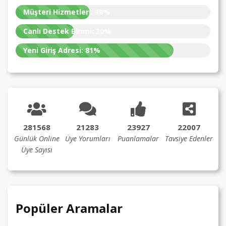
Müşteri Hizmetleri:
38%
Canlı Destek Birimi:
30%
Yeni Giriş Adresi:
81%
281568
21283
23927
22007
Günlük Online
Üye Yorumları
Puanlamalar
Tavsiye Edenler
Üye Sayısı
Popüler Aramalar