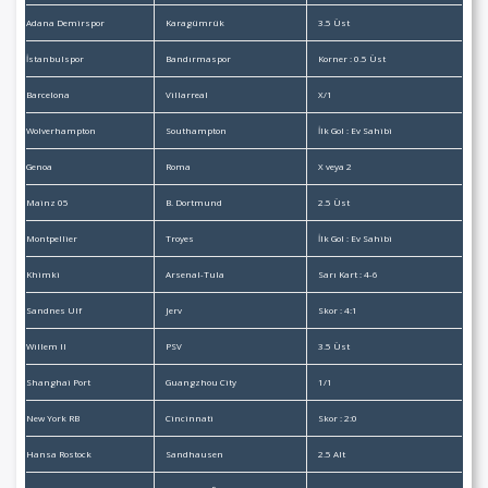
Adana Demirspor
Karagümrük
3.5 Üst
İstanbulspor
Bandırmaspor
Korner : 0.5 Üst
Barcelona
Villarreal
X/1
Wolverhampton
Southampton
İlk Gol : Ev Sahibi
Genoa
Roma
X veya 2
Mainz 05
B. Dortmund
2.5 Üst
Montpellier
Troyes
İlk Gol : Ev Sahibi
Khimki
Arsenal-Tula
Sarı Kart : 4-6
Sandnes Ulf
Jerv
Skor : 4:1
Willem II
PSV
3.5 Üst
Shanghai Port
Guangzhou City
1/1
New York RB
Cincinnati
Skor : 2:0
Hansa Rostock
Sandhausen
2.5 Alt