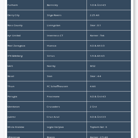
Fulham
Barnsley
1/2 & Üst 4.5
Derry City
Sligo Rovers
2.25 Alt
Ross County
Livingston
Skor : 0:1
Ayr United
Inverness CT
Korner : Tek
Real Zaragoza
Huesca
X/2 & Alt 3.5
IFK Göteborg
Sirius
1/X & Alt 4.5
GAIS
Norrby
MS2
Basel
Sion
Skor : 4:4
Thun
FC Schaffhausen
4 Alt
Perugia
Frosinone
X/2 & Üst 4.5
Glentoran
Crusaders
2 Üst
Juárez
Cruz Azul
X/2 & Üst 3.5
Wisla Kraków
Legia Varşova
Toplam Gol : 6
Vålerenga
Brann
Korner : 2.5 Alt