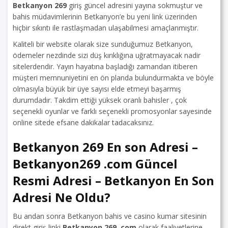
Betkanyon 269
giriş güncel adresini yayına sokmuştur ve
bahis müdavimlerinin Betkanyon’e bu yeni link üzerinden
hiçbir sıkıntı ile rastlaşmadan ulaşabilmesi amaçlanmıştır.
Kaliteli bir website olarak size sunduğumuz Betkanyon,
ödemeler nezdinde sizi düş kırıklığına uğratmayacak nadir
sitelerdendir. Yayın hayatına başladığı zamandan itiberen
müşteri memnuniyetini en ön planda bulundurmakta ve böyle
olmasıyla büyük bir üye sayısı elde etmeyi başarmış
durumdadır. Takdim ettiği yüksek oranlı bahisler , çok
seçenekli oyunlar ve farklı seçenekli promosyonlar sayesinde
online sitede efsane dakikalar tadacaksınız.
Betkanyon 269 En son Adresi –
Betkanyon269 .com Güncel
Resmi Adresi – Betkanyon En Son
Adresi Ne Oldu?
Bu andan sonra Betkanyon bahis ve casino kumar sitesinin
direkt giriş linki
Betkanyon 269 .com
olarak faaliyetlerine