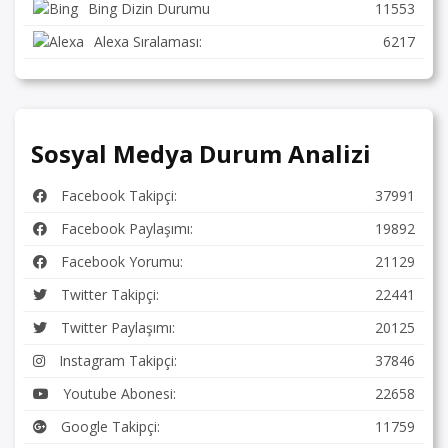
Bing Dizin Durumu
11553
Alexa Sıralaması:
6217
Sosyal Medya Durum Analizi
Facebook Takipçi:
37991
Facebook Paylaşımı:
19892
Facebook Yorumu:
21129
Twitter Takipçi:
22441
Twitter Paylaşımı:
20125
Instagram Takipçi:
37846
Youtube Abonesi:
22658
Google Takipçi:
11759