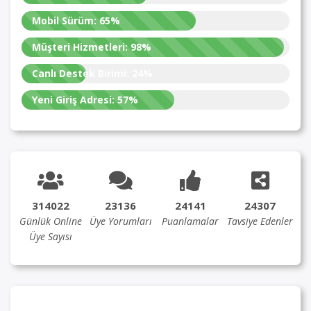
Mobil Sürüm:
65%
Müşteri Hizmetleri:
98%
Canlı Destek Birimi:
24%
Yeni Giriş Adresi:
57%
314022
23136
24141
24307
Günlük Online
Üye Yorumları
Puanlamalar
Tavsiye Edenler
Üye Sayısı