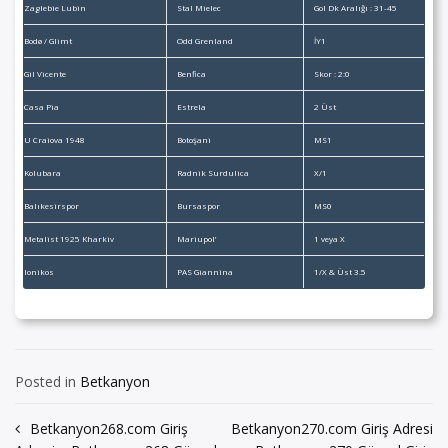
Zaglebie Lubin
Stal Mielec
Gol Dk Aralığı : 31-45
Bodø / Glimt
Odd Grenland
İY1
Gil Vicente
Benfica
Skor : 2:0
Casa Pia
Estrela
2 Üst
U Craiova 1948
Botoşani
MS1
Kolubara
Radnik Surdulica
X/1
Balıkesirspor
Bursaspor
MS0
Metalist 1925 Kharkiv
Mariupol’
1 veya X
Ionikos
PAS Giannina
1/X & Üst 3.5
Posted in
Betkanyon
Yazı
Betkanyon268.com Giriş
Betkanyon270.com Giriş Adresi