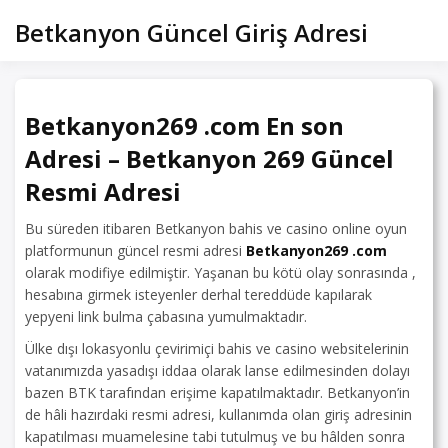
Skip
Betkanyon Güncel Giriş Adresi
to
content
Betkanyon269 .com En son
Adresi – Betkanyon 269 Güncel
Resmi Adresi
Bu süreden itibaren Betkanyon bahis ve casino online oyun
platformunun güncel resmi adresi
Betkanyon269 .com
olarak modifiye edilmiştir. Yaşanan bu kötü olay sonrasında ,
hesabına girmek isteyenler derhal tereddüde kapılarak
yepyeni link bulma çabasına yumulmaktadır.
Ülke dışı lokasyonlu çevirimiçi bahis ve casino websitelerinin
vatanımızda yasadışı iddaa olarak lanse edilmesinden dolayı
bazen BTK tarafından erişime kapatılmaktadır. Betkanyon’in
de hâli hazırdaki resmi adresi, kullanımda olan giriş adresinin
kapatılması muamelesine tabi tutulmuş ve bu hâlden sonra