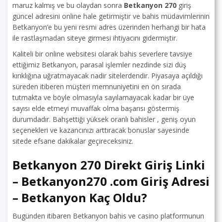
maruz kalmış ve bu olaydan sonra
Betkanyon 270
giriş
güncel adresini online hale getirmiştir ve bahis müdavimlerinin
Betkanyon’e bu yeni resmi adres üzerinden herhangi bir hata
ile rastlaşmadan siteye girmesi ihtiyacını gidermiştir.
Kaliteli bir online websitesi olarak bahis severlere tavsiye
ettiğimiz Betkanyon, parasal işlemler nezdinde sizi düş
kırıklığına uğratmayacak nadir sitelerdendir. Piyasaya açıldığı
süreden itiberen müşteri memnuniyetini en ön sırada
tutmakta ve böyle olmasıyla sayılamayacak kadar bir üye
sayısı elde etmeyi muvaffak olma başarısı göstermiş
durumdadır. Bahşettiği yüksek oranlı bahisler , geniş oyun
seçenekleri ve kazancınızı arttıracak bonuslar sayesinde
sitede efsane dakikalar geçireceksiniz.
Betkanyon 270 Direkt Giriş Linki
– Betkanyon270 .com Giriş Adresi
– Betkanyon Kaç Oldu?
Bugünden itibaren Betkanyon bahis ve casino platformunun