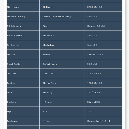
Nürnberg
St. Pauli
X/2 & Üst 4.5
Newell’s Old Boys
Central Córdoba Santiago
Skor : 3:4
RB Salzburg
Ried
Korner : 3.5 Üst
Rapid Viyana II
Grazer AK
Skor : 5:0
OH Leuven
Mechelen
Skor : 0:3
Deinze
RWDM
Sarı Kart : 4-6
Sport Recife
Corinthians
3.25 Üst
Coritiba
Londrina
X/2 & Alt 2.5
Teplice
Slavia Prag
1/X & Üst 4.5
Vejle
Brøndby
1 & Üst 2.5
Esbjerg
HB Køge
X & Üst 2.5
HJK
KTP
2/X
Toulouse
Nîmes
Korner Aralığı : 9-11