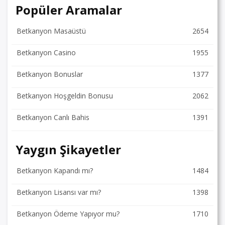
Popüler Aramalar
Betkanyon Masaüstü
2654
Betkanyon Casino
1955
Betkanyon Bonuslar
1377
Betkanyon Hoşgeldin Bonusu
2062
Betkanyon Canlı Bahis
1391
Yaygın Şikayetler
Betkanyon Kapandı mı?
1484
Betkanyon Lisansı var mı?
1398
Betkanyon Ödeme Yapıyor mu?
1710