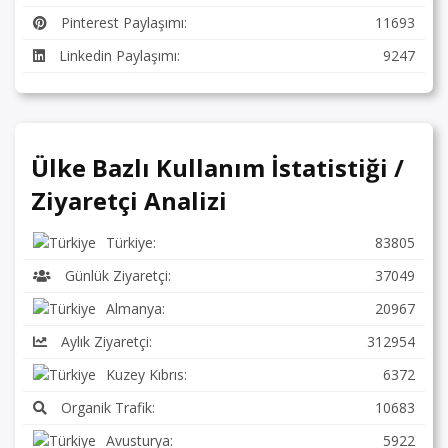
Pinterest Paylaşımı:
11693
Linkedin Paylaşımı:
9247
Ülke Bazlı Kullanım İstatistiği /
Ziyaretçi Analizi
Türkiye:
83805
Günlük Ziyaretçi:
37049
Almanya:
20967
Aylık Ziyaretçi:
312954
Kuzey Kıbrıs:
6372
Organik Trafik:
10683
Avusturya:
5922