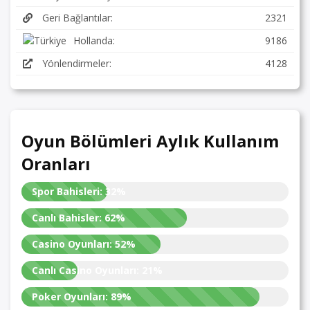
Geri Bağlantılar:
2321
Hollanda:
9186
Yönlendirmeler:
4128
Oyun Bölümleri Aylık Kullanım
Oranları
Spor Bahisleri:
32%
Canlı Bahisler:
62%
Casino Oyunları:
52%
Canlı Casino Oyunları:
21%
Poker Oyunları:
89%