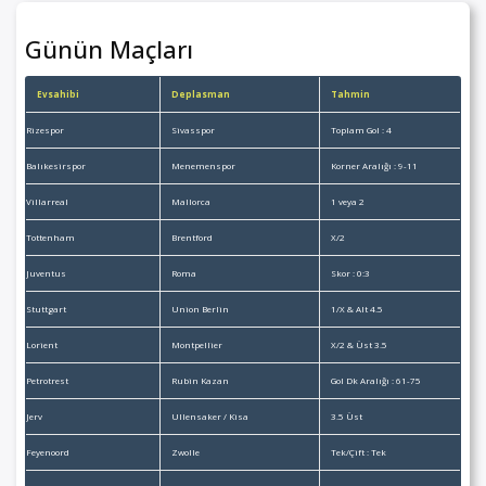
Günün Maçları
Evsahibi
Deplasman
Tahmin
Rizespor
Sivasspor
Toplam Gol : 4
Balıkesirspor
Menemenspor
Korner Aralığı : 9-11
Villarreal
Mallorca
1 veya 2
Tottenham
Brentford
X/2
Juventus
Roma
Skor : 0:3
Stuttgart
Union Berlin
1/X & Alt 4.5
Lorient
Montpellier
X/2 & Üst 3.5
Petrotrest
Rubin Kazan
Gol Dk Aralığı : 61-75
Jerv
Ullensaker / Kisa
3.5 Üst
Feyenoord
Zwolle
Tek/Çift : Tek