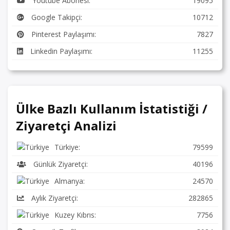
Youtube Abonesi:
19095
Google Takipçi:
10712
Pinterest Paylaşımı:
7827
Linkedin Paylaşımı:
11255
Ülke Bazlı Kullanım İstatistiği /
Ziyaretçi Analizi
Türkiye:
79599
Günlük Ziyaretçi:
40196
Almanya:
24570
Aylık Ziyaretçi:
282865
Kuzey Kıbrıs:
7756