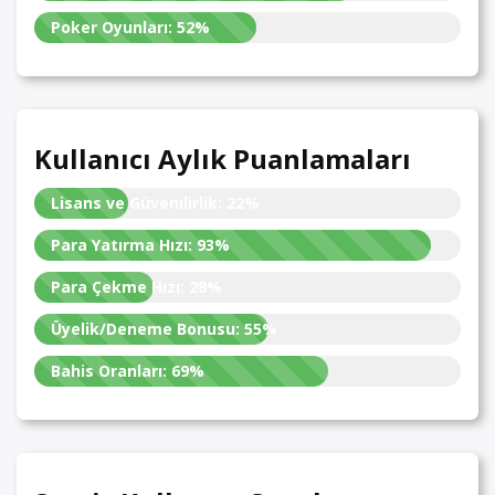
Poker Oyunları:
52%
Kullanıcı Aylık Puanlamaları
Lisans ve Güvenilirlik:
22%
Para Yatırma Hızı:
93%
Para Çekme Hızı:
28%
Üyelik/Deneme Bonusu:
55%
Bahis Oranları:
69%