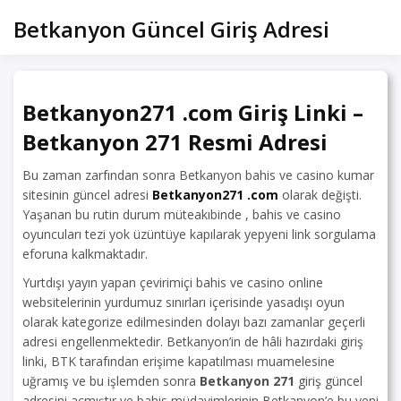
Skip
Betkanyon Güncel Giriş Adresi
to
content
Betkanyon271 .com Giriş Linki –
Betkanyon 271 Resmi Adresi
Bu zaman zarfından sonra Betkanyon bahis ve casino kumar
sitesinin güncel adresi
Betkanyon271 .com
olarak değişti.
Yaşanan bu rutin durum müteakıbinde , bahis ve casino
oyuncuları tezi yok üzüntüye kapılarak yepyeni link sorgulama
eforuna kalkmaktadır.
Yurtdışı yayın yapan çevirimiçi bahis ve casino online
websitelerinin yurdumuz sınırları içerisinde yasadışı oyun
olarak kategorize edilmesinden dolayı bazı zamanlar geçerli
adresi engellenmektedir. Betkanyon’in de hâli hazırdaki giriş
linki, BTK tarafından erişime kapatılması muamelesine
uğramış ve bu işlemden sonra
Betkanyon 271
giriş güncel
adresini açmıştır ve bahis müdavimlerinin Betkanyon’e bu yeni