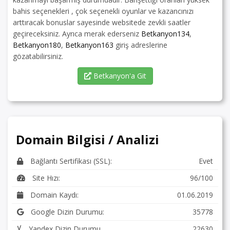
bahis seçenekleri , çok seçenekli oyunlar ve kazancınızı
arttıracak bonuslar sayesinde websitede zevkli saatler
geçireceksiniz. Ayrıca merak ederseniz
Betkanyon134
,
Betkanyon180
,
Betkanyon163
giriş adreslerine
gözatabilirsiniz.
Betkanyon'a Git
Domain Bilgisi / Analizi
Bağlantı Sertifikası (SSL):
Evet
Site Hızı:
96/100
Domain Kaydı:
01.06.2019
Google Dizin Durumu:
35778
Yandex Dizin Durumu
22630