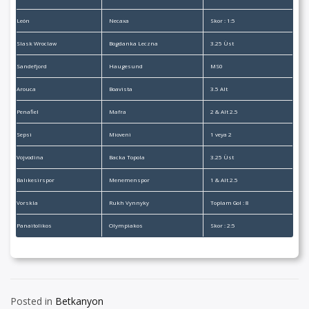
León
Necaxa
Skor : 1:5
Slask Wroclaw
Bogdanka Leczna
3.25 Üst
Sandefjord
Haugesund
MS0
Arouca
Boavista
3.5 Alt
Penafiel
Mafra
2 & Alt 2.5
Sepsi
Mioveni
1 veya 2
Vojvodina
Backa Topola
3.25 Üst
Balıkesirspor
Menemenspor
1 & Alt 2.5
Vorskla
Rukh Vynnyky
Toplam Gol : 8
Panaitolikos
Olympiakos
Skor : 2:5
Posted in
Betkanyon