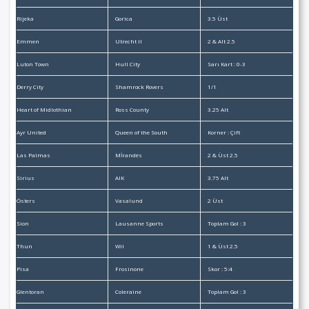
Rijeka
Gorica
3.5 Üst
Emmen
Utrecht II
2 & Alt 2.5
Luton Town
Hull City
Sarı Kart : 0-3
Derry City
Shamrock Rovers
1/1
Heart of Midlothian
Ross County
3.25 Alt
Ayr United
Queen of the South
Korner : Çift
Las Palmas
Mİrandés
2 & Üst 2.5
Sirius
AIK
3.75 Alt
Östers
Vasalund
2 Üst
Sion
Lausanne Sports
Toplam Gol : 3
Thun
Wil
1 & Üst 2.5
Pisa
Frosinone
Skor : 5:4
Glentoran
Coleraine
Toplam Gol : 3