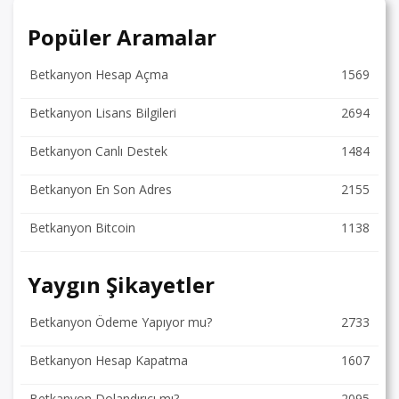
Popüler Aramalar
Betkanyon Hesap Açma
1569
Betkanyon Lisans Bilgileri
2694
Betkanyon Canlı Destek
1484
Betkanyon En Son Adres
2155
Betkanyon Bitcoin
1138
Yaygın Şikayetler
Betkanyon Ödeme Yapıyor mu?
2733
Betkanyon Hesap Kapatma
1607
Betkanyon Dolandırıcı mı?
2095