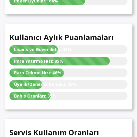
Poker Oyunları:
64%
Kullanıcı Aylık Puanlamaları
Lisans ve Güvenilirlik:
41%
Para Yatırma Hızı:
85%
Para Çekme Hızı:
46%
Üyelik/Deneme Bonusu:
28%
Bahis Oranları:
35%
Servis Kullanım Oranları