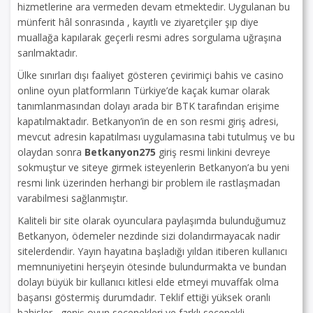
hizmetlerine ara vermeden devam etmektedir. Uygulanan bu
münferit hâl sonrasında , kayıtlı ve ziyaretçiler şıp diye
muallağa kapılarak geçerli resmi adres sorgulama uğraşına
sarılmaktadır.
Ülke sınırları dışı faaliyet gösteren çevirimiçi bahis ve casino
online oyun platformların Türkiye’de kaçak kumar olarak
tanımlanmasından dolayı arada bir BTK tarafından erişime
kapatılmaktadır. Betkanyon’in de en son resmi giriş adresi,
mevcut adresin kapatılması uygulamasına tabi tutulmuş ve bu
olaydan sonra
Betkanyon275
giriş resmi linkini devreye
sokmuştur ve siteye girmek isteyenlerin Betkanyon’a bu yeni
resmi link üzerinden herhangi bir problem ile rastlaşmadan
varabilmesi sağlanmıştır.
Kaliteli bir site olarak oyunculara paylaşımda bulunduğumuz
Betkanyon, ödemeler nezdinde sizi dolandırmayacak nadir
sitelerdendir. Yayın hayatına başladığı yıldan itiberen kullanıcı
memnuniyetini herşeyin ötesinde bulundurmakta ve bundan
dolayı büyük bir kullanıcı kitlesi elde etmeyi muvaffak olma
başarısı göstermiş durumdadır. Teklif ettiği yüksek oranlı
bahisler , geniş oyun seçenekleri ve farklı seçenekli