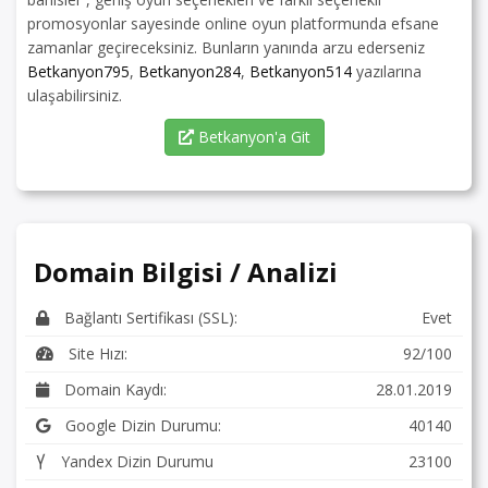
promosyonlar sayesinde online oyun platformunda efsane
zamanlar geçireceksiniz. Bunların yanında arzu ederseniz
Betkanyon795
,
Betkanyon284
,
Betkanyon514
yazılarına
ulaşabilirsiniz.
Betkanyon'a Git
Domain Bilgisi / Analizi
Bağlantı Sertifikası (SSL):
Evet
Site Hızı:
92/100
Domain Kaydı:
28.01.2019
Google Dizin Durumu:
40140
Yandex Dizin Durumu
23100