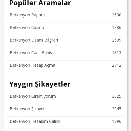
Popüler Aramalar
Betkanyon Papara
2630
Betkanyon Casino
1386
Betkanyon Lisans Bilgileri
2599
Betkanyon Canlı Bahis
1813
Betkanyon Hesap Açma
2712
Yaygın Şikayetler
Betkanyon Giremiyorum
3025
Betkanyon Şikayet
2045
Betkanyon Hesabım Çalındı
1796