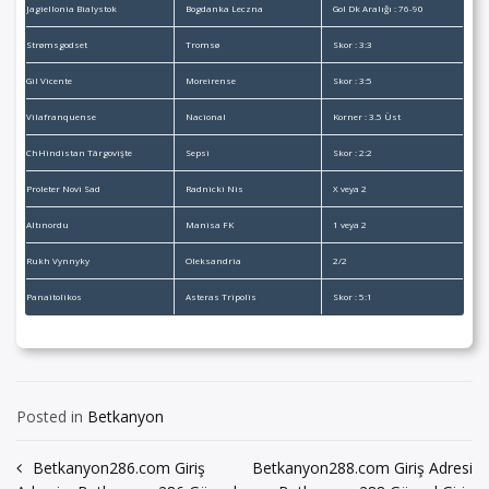
Jagiellonia Bialystok
Bogdanka Leczna
Gol Dk Aralığı : 76-90
Strømsgodset
Tromsø
Skor : 3:3
Gil Vicente
Moreirense
Skor : 3:5
Vilafranquense
Nacional
Korner : 3.5 Üst
ChHindistan Târgovişte
Sepsi
Skor : 2:2
Proleter Novi Sad
Radnicki Nis
X veya 2
Altınordu
Manisa FK
1 veya 2
Rukh Vynnyky
Oleksandria
2/2
Panaitolikos
Asteras Tripolis
Skor : 5:1
Posted in
Betkanyon
Yazı
Betkanyon286.com Giriş
Betkanyon288.com Giriş Adresi