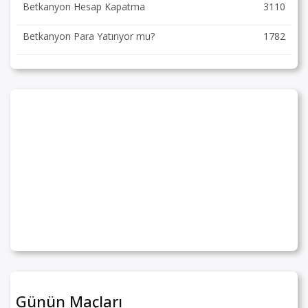
Betkanyon Hesap Kapatma
3110
Betkanyon Para Yatırıyor mu?
1782
Günün Maçları