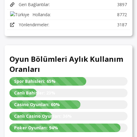
Geri Bağlantılar:
3897
Hollanda:
8772
Yönlendirmeler:
3187
Oyun Bölümleri Aylık Kullanım
Oranları
Spor Bahisleri:
65%
Canlı Bahisler:
23%
Casino Oyunları:
60%
Canlı Casino Oyunları:
36%
Poker Oyunları:
94%