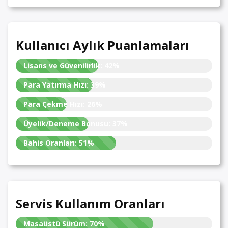
Kullanıcı Aylık Puanlamaları
Lisans ve Güvenilirlik:
42%
Para Yatırma Hızı:
39%
Para Çekme Hızı:
26%
Üyelik/Deneme Bonusu:
37%
Bahis Oranları:
51%
Servis Kullanım Oranları
Masaüstü Sürüm:
70%