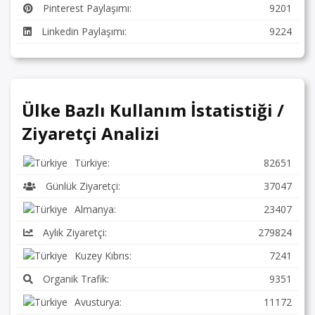
Pinterest Paylaşımı:
9201
Linkedin Paylaşımı:
9224
Ülke Bazlı Kullanım İstatistiği /
Ziyaretçi Analizi
Türkiye:
82651
Günlük Ziyaretçi:
37047
Almanya:
23407
Aylık Ziyaretçi:
279824
Kuzey Kıbrıs:
7241
Organik Trafik:
9351
Avusturya:
11172