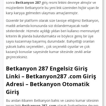
sonra
Betkanyon 287
giriş resmi linkini devreye almıştır ve
müşterilerin Betkanyon’e bu yeni link üzerinden hiçbir uyarı ile
karşı karşıya gelmeden ulaşması amaçlanmıştır.
Güvenilir bir platform olarak size tavsiye ettiğimiz Betkanyon,
maddi anlamda konusunda sizi dolandırmayacak nadir
sitelerdendir. Hizmete açıldığı yıldan beri kullanıcı memnuniyet
kriterini ilk planda bulundurmakta ve böylece geniş bir üye
sayısı kazanmayı başarmış durumdadır. Bahşettiği oranları
yüksek bahis seçenekleri , çok seçenekli oyunlar ve çok
kazançlı bonuslar sayesinde kumar sitesinde zevkli anlar
geçireceksiniz.
Betkanyon 287 Engelsiz Giriş
Linki – Betkanyon287 .com Giriş
Adresi – Betkanyon Otomatik
Giriş
Bu andan itibaren Betkanyon bahis ve casino kumar sitesinin
resmi linki
Betkanyon 287 .com
olarak faaliyetlerine devam