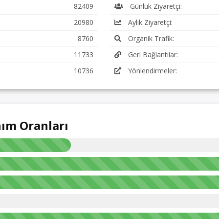
82409
Günlük Ziyaretçi:
20980
Aylık Ziyaretçi:
8760
Organik Trafik:
11733
Geri Bağlantılar:
10736
Yönlendirmeler:
nım Oranları