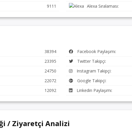
9111
Alexa Sıralaması:
i
38394
Facebook Paylaşımı:
23395
Twitter Takipçi:
24750
Instagram Takipçi:
22072
Google Takipçi:
12092
Linkedin Paylaşımı:
ği / Ziyaretçi Analizi