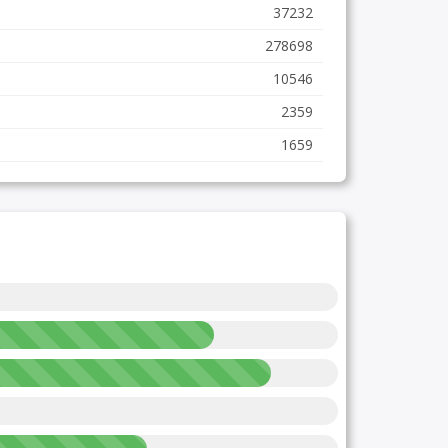
37232
278698
10546
2359
1659