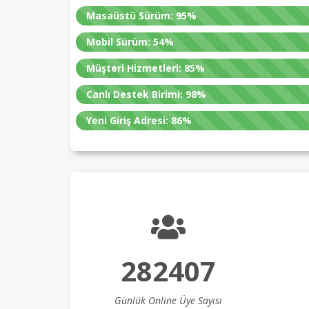
Masaüstü Sürüm:
95%
Mobil Sürüm:
54%
Müşteri Hizmetleri:
85%
Canlı Destek Birimi:
98%
Yeni Giriş Adresi:
86%
282407
Günlük Online Üye Sayısı