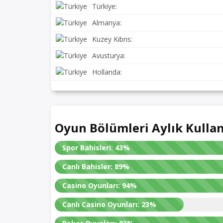
Türkiye:
Almanya:
Kuzey Kıbrıs:
Avusturya:
Hollanda:
Oyun Bölümleri Aylık Kulla
Spor Bahisleri:
43%
Canlı Bahisler:
89%
Casino Oyunları:
94%
Canlı Casino Oyunları:
23%