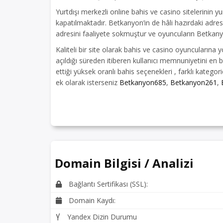
Yurtdışı merkezli online bahis ve casino sitelerinin
kapatılmaktadır. Betkanyon’in de hâli hazırdaki adr
adresini faaliyete sokmuştur ve oyuncuların Betkanyon
Kaliteli bir site olarak bahis ve casino oyuncuların
açıldığı süreden itiberen kullanıcı memnuniyetini e
ettiği yüksek oranlı bahis seçenekleri , farklı kateg
ek olarak isterseniz
Betkanyon685
,
Betkanyon261
,
Domain Bilgisi / Analizi
Bağlantı Sertifikası (SSL):
Domain Kaydı:
Yandex Dizin Durumu