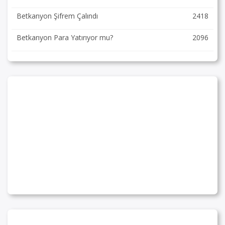
Betkanyon Şifrem Çalındı
2418
Betkanyon Para Yatırıyor mu?
2096