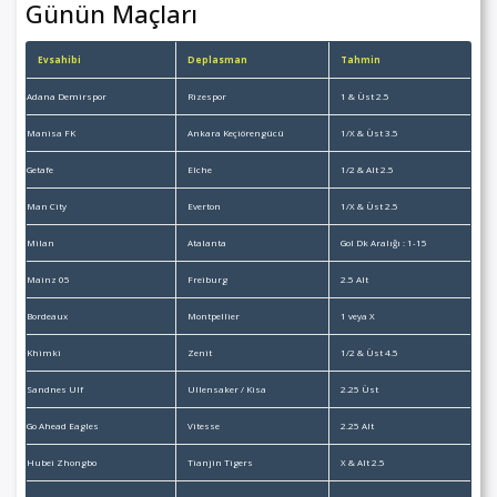
Günün Maçları
Evsahibi
Deplasman
Tahmin
Adana Demirspor
Rizespor
1 & Üst 2.5
Manisa FK
Ankara Keçiörengücü
1/X & Üst 3.5
Getafe
Elche
1/2 & Alt 2.5
Man City
Everton
1/X & Üst 2.5
Milan
Atalanta
Gol Dk Aralığı : 1-15
Mainz 05
Freiburg
2.5 Alt
Bordeaux
Montpellier
1 veya X
Khimki
Zenit
1/2 & Üst 4.5
Sandnes Ulf
Ullensaker / Kisa
2.25 Üst
Go Ahead Eagles
Vitesse
2.25 Alt
Hubei Zhongbo
Tianjin Tigers
X & Alt 2.5