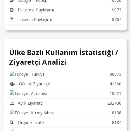
Google Takipçi:
10626
Pinterest Paylaşımı:
9073
Linkedin Paylaşımı:
8764
Ülke Bazlı Kullanım İstatistiği /
Ziyaretçi Analizi
Türkiye:
80073
Günlük Ziyaretçi:
41360
Almanya:
18521
Aylık Ziyaretçi:
282430
Kuzey Kıbrıs:
8138
Organik Trafik:
8184