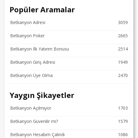
Popüler Aramalar
Betkanyon Adresi
3059
Betkanyon Poker
2665
Betkanyon İlk Yatırım Bonusu
2514
Betkanyon Giriş Adresi
1949
Betkanyon Üye Olma
2470
Yaygın Şikayetler
Betkanyon Açılmıyor
1703
Betkanyon Güvenilir mi?
1579
Betkanyon Hesabım Çalındı
1086