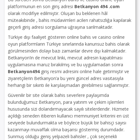
platformunun en son giriş adresi
Betkanyon 494 .com
olarak modifiye edilmiştir. Oluşan bu beklenen hâl
müteakıbinde , bahis müdavimleri acilen rahatsızlığa kapılarak
geçerli giriş adresi sorgulama uğraşına sarılmaktadır.
Türkiye dışı faaliyet gösteren online bahis ve casino online
oyun platformların Türkiye sınırlarında kanunsuz bahis olarak
görülmesinden dolayı bazı zamanlar devre dışı kalmaktadır.
Betkanyon’in de mevcut linki, mevcut adresin kapatılması
uygulamasına maruz bırakılmış ve bu uygulamadan sonra
Betkanyon494
giriş resmi adresini online hale getirmiştir ve
ziyaretçilerin Betkanyon’a bu yeni güncel adres vasıtasıyla
herhangi bir sıkıntı ile karşılaşmadan girebilmesi sağlanmıştır.
Güvenilir bir site olarak bahis severlere paylaşımda
bulunduğumuz Betkanyon, para yatırım ve çekim işlemleri
hususunda sizi dolandırmayacak sayılı sitelerdendir. Hizmete
açıldığı seneden itiberen kullanıcı memnuniyet kriterini en üst
seviyede bulundurmakta ve böylece büyük bir bahisçi sayısı
kazanmayı muvaffak olma başarısı göstermiş durumdadır.
Sunmuş olduğu geniş yelpazeli bahisler , çok seçenekli