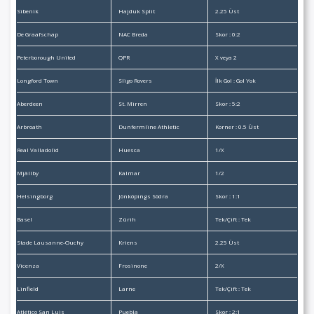
Sibenik
Hajduk Split
2.25 Üst
De Graafschap
NAC Breda
Skor : 0:2
Peterborough United
QPR
X veya 2
Longford Town
Sligo Rovers
İlk Gol : Gol Yok
Aberdeen
St. Mirren
Skor : 5:2
Arbroath
Dunfermline Athletic
Korner : 0.5 Üst
Real Valladolid
Huesca
1/X
Mjällby
Kalmar
1/2
Helsingborg
Jönköpings Södra
Skor : 1:1
Basel
Zürih
Tek/Çift : Tek
Stade Lausanne-Ouchy
Kriens
2.25 Üst
Vicenza
Frosinone
2/X
Linfield
Larne
Tek/Çift : Tek
Atlético San Luis
Puebla
Skor : 2:1