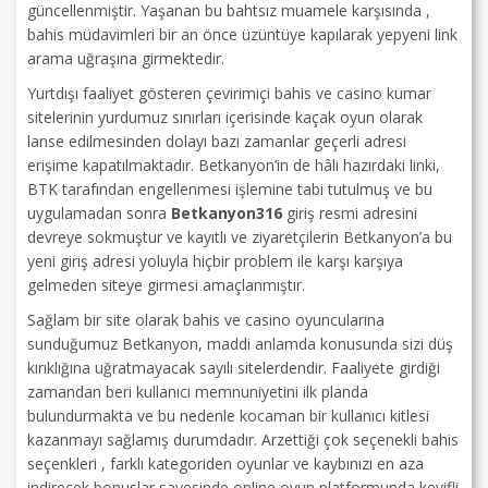
güncellenmiştir. Yaşanan bu bahtsız muamele karşısında ,
bahis müdavimleri bir an önce üzüntüye kapılarak yepyeni link
arama uğraşına girmektedir.
Yurtdışı faaliyet gösteren çevirimiçi bahis ve casino kumar
sitelerinin yurdumuz sınırları içerisinde kaçak oyun olarak
lanse edilmesinden dolayı bazı zamanlar geçerli adresi
erişime kapatılmaktadır. Betkanyon’in de hâli hazırdaki linki,
BTK tarafından engellenmesi işlemine tabi tutulmuş ve bu
uygulamadan sonra
Betkanyon316
giriş resmi adresini
devreye sokmuştur ve kayıtlı ve ziyaretçilerin Betkanyon’a bu
yeni giriş adresi yoluyla hiçbir problem ile karşı karşıya
gelmeden siteye girmesi amaçlanmıştır.
Sağlam bir site olarak bahis ve casino oyuncularına
sunduğumuz Betkanyon, maddi anlamda konusunda sizi düş
kırıklığına uğratmayacak sayılı sitelerdendir. Faaliyete girdiği
zamandan beri kullanıcı memnuniyetini ilk planda
bulundurmakta ve bu nedenle kocaman bir kullanıcı kitlesi
kazanmayı sağlamış durumdadır. Arzettiği çok seçenekli bahis
seçenkleri , farklı kategoriden oyunlar ve kaybınızı en aza
indirecek bonuslar sayesinde online oyun platformunda keyifli