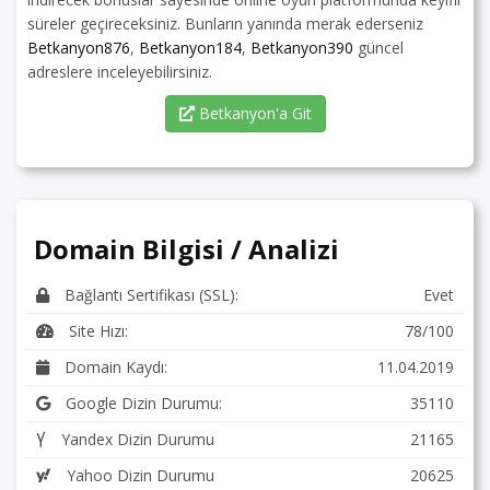
süreler geçireceksiniz. Bunların yanında merak ederseniz
Betkanyon876
,
Betkanyon184
,
Betkanyon390
güncel
adreslere inceleyebilirsiniz.
Betkanyon'a Git
Domain Bilgisi / Analizi
Bağlantı Sertifikası (SSL):
Evet
Site Hızı:
78/100
Domain Kaydı:
11.04.2019
Google Dizin Durumu:
35110
Yandex Dizin Durumu
21165
Yahoo Dizin Durumu
20625