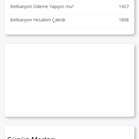
Betkanyon Ödeme Yapıyor mu?
1427
Betkanyon Hesabım Çalındı
1808