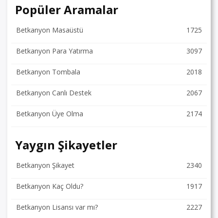
Popüler Aramalar
Betkanyon Masaüstü
1725
Betkanyon Para Yatırma
3097
Betkanyon Tombala
2018
Betkanyon Canlı Destek
2067
Betkanyon Üye Olma
2174
Yaygın Şikayetler
Betkanyon Şikayet
2340
Betkanyon Kaç Oldu?
1917
Betkanyon Lisansı var mı?
2227