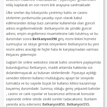
telâş kapılarak en son resmi link arayışına sarılmaktadır.
Ülke sınırları dışı lokasyonlu çevirimiçi bahis ve casino
sitelerinin yurdumuzda yasadışı oyun olarak kabul
edilmesinden dolayı bazı zamanlar kullanımda olan güncel
adresi engellenmektedir. Betkanyon’in de şimdiki güncel
adresi, erişim engellemesi muamelesine tabi tutulmuş ve bu
durumdan sonra
Betkanyon390
giriş resmi linkini hizmete
sunmuştur ve siteye girmek isteyenlerin Betkanyon’a bu yeni
resmi adres aracılığı ile hiçbir hata ile karşılaşmadan varması
ihtiyacını gidermiştir.
Sağlam bir online websitesi olarak bahis severlere paylaşımda
bulunduğumuz Betkanyon, maddi anlamda hakkında sizi
dolandırmayacak az bulunan sitelerdendir. Piyasaya açıldığı
seneden itiberen kullanıcı mutluluğunu apayrı bir seviyede
tutmakta ve bu sayede büyük bir kullanıcı kitlesi kazanmayı
başarmış durumdadır. Sunmuş olduğu geniş yelpazeli bahisler
, casino ve canlı oyunlar ve kazancınızı arttıracak bonuslar
sayesinde online sitede zevkli süreler tadacaksınız. Bunların
yanında arzu ederseniz
Betkanyon850
,
Betkanyon555
,