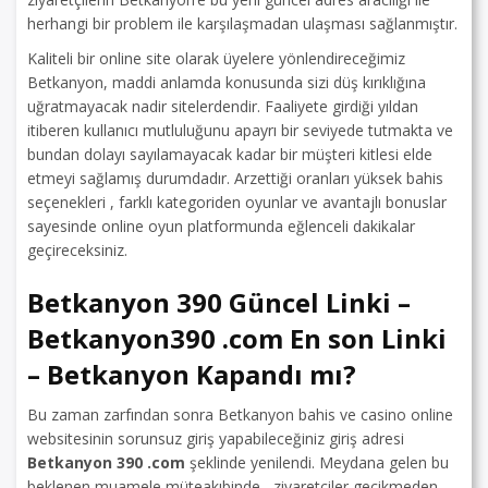
herhangi bir problem ile karşılaşmadan ulaşması sağlanmıştır.
Kaliteli bir online site olarak üyelere yönlendireceğimiz
Betkanyon, maddi anlamda konusunda sizi düş kırıklığına
uğratmayacak nadir sitelerdendir. Faaliyete girdiği yıldan
itiberen kullanıcı mutluluğunu apayrı bir seviyede tutmakta ve
bundan dolayı sayılamayacak kadar bir müşteri kitlesi elde
etmeyi sağlamış durumdadır. Arzettiği oranları yüksek bahis
seçenekleri , farklı kategoriden oyunlar ve avantajlı bonuslar
sayesinde online oyun platformunda eğlenceli dakikalar
geçireceksiniz.
Betkanyon 390 Güncel Linki –
Betkanyon390 .com En son Linki
– Betkanyon Kapandı mı?
Bu zaman zarfından sonra Betkanyon bahis ve casino online
websitesinin sorunsuz giriş yapabileceğiniz giriş adresi
Betkanyon 390 .com
şeklinde yenilendi. Meydana gelen bu
beklenen muamele müteakıbinde , ziyaretçiler gecikmeden