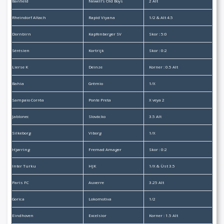
Banfield
Newell’s Old Boys
2 Alt
Rheindorf Altach
Rapid Viyana
1/2 & Alt 4.5
Dornbirn
Kapfenberger SV
Skor : 5:0
Sérésien
Kortrijk
Skor : 0:2
Lierse K
Deinze
Korner : 0.5 Alt
Bahia
Grêmio
1/X
Sampaio Corrêa
Ponte Preta
X veya 2
Jablonec
Slovácko
3.5 Alt
Silkeborg
Viborg
1/X
Hjørring
Fremad Amager
Skor : 0:2
Inter Turku
HJK
1/X & Üst 3.5
Paris FC
Auxerre
3.25 Alt
Gorica
Lokomotiva
1/2
Eindhoven
Excelsior
Korner : 1.5 Alt