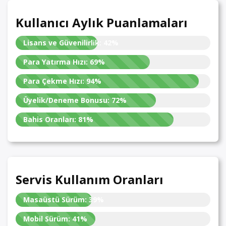
Kullanıcı Aylık Puanlamaları
Lisans ve Güvenilirlik:
42%
Para Yatırma Hızı:
69%
Para Çekme Hızı:
94%
Üyelik/Deneme Bonusu:
72%
Bahis Oranları:
81%
Servis Kullanım Oranları
Masaüstü Sürüm:
39%
Mobil Sürüm:
41%