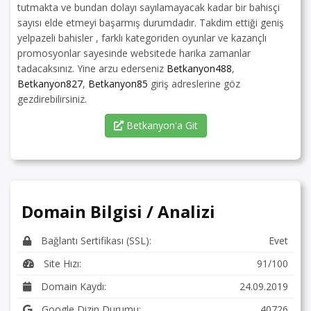
tutmakta ve bundan dolayı sayılamayacak kadar bir bahisçi
sayısı elde etmeyi başarmış durumdadır. Takdim ettiği geniş
yelpazeli bahisler , farklı kategoriden oyunlar ve kazançlı
promosyonlar sayesinde websitede harika zamanlar
tadacaksınız. Yine arzu ederseniz
Betkanyon488
,
Betkanyon827
,
Betkanyon85
giriş adreslerine göz
gezdirebilirsiniz.
Betkanyon'a Git
Domain Bilgisi / Analizi
Bağlantı Sertifikası (SSL):
Evet
Site Hızı:
91/100
Domain Kaydı:
24.09.2019
Google Dizin Durumu:
40726