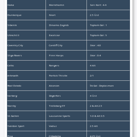
Haka
Mariehamn
Sarı Kart : 4-6
Dunkerque
Niort
2.5 Üst
Sibenik
Dinamo Zagreb
Toplam Gol : 1
Utrecht II
Excelsior
Toplam Gol : 9
Coventry City
Cardiff City
Skor : 4:0
Sligo Rovers
Finn Harps
Skor : 0:4
Celtic
Rangers
4 Alt
Arbroath
Partick Thistle
2/1
Real Oviedo
Alcorcón
İlk Gol : Deplasman
Varberg
Degerfors
4 Üst
Norrby
Trelleborg FF
2 & Alt 2.5
St. Gallen
Lausanne Sports
1/2 & Alt 3.5
Yverdon Sport
Vaduz
2.5 Alt
Pisa
Cittadella
4.25 Üst