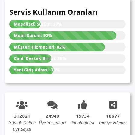
Servis Kullanım Oranları
Masaüstü Sürüm:
27%
Mobil Sürüm:
92%
Müşteri Hizmetleri:
82%
Canlı Destek Birimi:
36%
Yeni Giriş Adresi:
38%
312821
24940
19734
18677
Günlük Online
Üye Yorumları
Puanlamalar
Tavsiye Edenler
Üye Sayısı