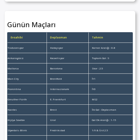
Günün Maçları
Evsahibi
Deplasman
Tahmin
Trabzonspor
Hatayspor
Korner Aralığı : 0-8
Ankaragücü
Kocaelispor
Toplam Gol : 9
Mallorca
Barcelona
Skor : 2:5
Man City
Brentford
İY1
Fiorentina
Internazionale
İY0
Greuther Fürth
E. Frankfurt
MS2
Nantes
Brest
İlk Gol : Deplasman
Krylya Sovetov
Ural
Gol Dk Aralığı : 1-15
Stjørdals-Blink
Fredrikstad
1/X & Üst 2.5