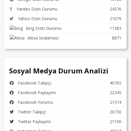
Yandex Dizin Durumu
24376
Yahoo Dizin Durumu
21079
Bing Dizin Durumu
11383
Alexa Sıralaması:
8871
Sosyal Medya Durum Analizi
Facebook Takipçi:
40765
Facebook Paylaşımı:
22345
Facebook Yorumu:
21574
Twitter Takipçi:
20730
Twitter Paylaşımı:
21190