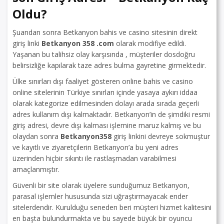
Oldu?
Şuandan sonra Betkanyon bahis ve casino sitesinin direkt
giriş linki
Betkanyon 358 .com
olarak modifiye edildi.
Yaşanan bu talihsiz olay karşısında , müşteriler dosdoğru
belirsizliğe kapılarak taze adres bulma gayretine girmektedir.
Ülke sınırları dışı faaliyet gösteren online bahis ve casino
online sitelerinin Türkiye sınırları içinde yasaya aykırı iddaa
olarak kategorize edilmesinden dolayı arada sırada geçerli
adres kullanım dışı kalmaktadır. Betkanyon’in de şimdiki resmi
giriş adresi, devre dışı kalması işlemine maruz kalmış ve bu
olaydan sonra
Betkanyon358
giriş linkini devreye sokmuştur
ve kayıtlı ve ziyaretçilerin Betkanyon’a bu yeni adres
üzerinden hiçbir sıkıntı ile rastlaşmadan varabilmesi
amaçlanmıştır.
Güvenli bir site olarak üyelere sunduğumuz Betkanyon,
parasal işlemler hususunda sizi uğraştırmayacak ender
sitelerdendir. Kurulduğu seneden beri müşteri hizmet kalitesini
en başta bulundurmakta ve bu sayede büyük bir oyuncu