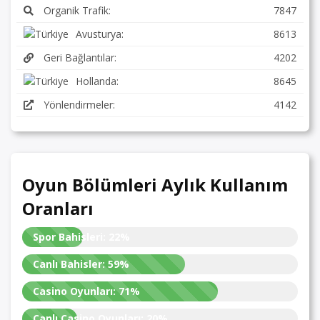
Organik Trafik:
7847
Avusturya:
8613
Geri Bağlantılar:
4202
Hollanda:
8645
Yönlendirmeler:
4142
Oyun Bölümleri Aylık Kullanım
Oranları
Spor Bahisleri:
22%
Canlı Bahisler:
59%
Casino Oyunları:
71%
Canlı Casino Oyunları:
20%