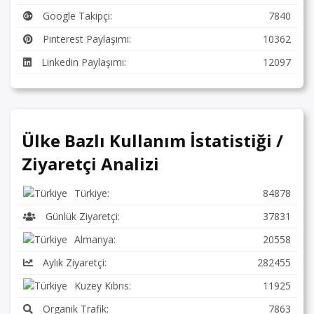
Google Takipçi:
7840
Pinterest Paylaşımı:
10362
Linkedin Paylaşımı:
12097
Ülke Bazlı Kullanım İstatistiği /
Ziyaretçi Analizi
Türkiye:
84878
Günlük Ziyaretçi:
37831
Almanya:
20558
Aylık Ziyaretçi:
282455
Kuzey Kıbrıs:
11925
Organik Trafik:
7863