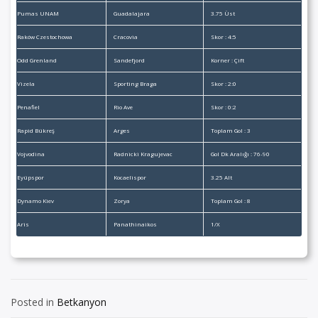
Pumas UNAM
Guadalajara
3.75 Üst
Raków Czestochowa
Cracovia
Skor : 4:5
Odd Grenland
Sandefjord
Korner : Çift
Vizela
Sporting Braga
Skor : 2:0
Penafiel
Rio Ave
Skor : 0:2
Rapid Bükreş
Arges
Toplam Gol : 3
Vojvodina
Radnicki Kragujevac
Gol Dk Aralığı : 76-90
Eyüpspor
Kocaelispor
3.25 Alt
Dynamo Kiev
Zorya
Toplam Gol : 8
Aris
Panathinaikos
1/X
Posted in
Betkanyon