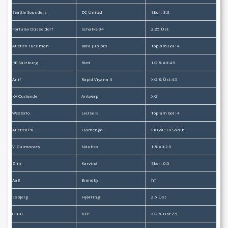
Seattle Sounders
DC United
Skor : 3:3
Fortuna Düsseldorf
Schalke 04
2.25 Üst
Atlético Tucumán
Boca Juniors
Toplam Gol : 4
RB Salzburg
Ried
1/2 & Alt 4.5
Anif
Rapid Viyana II
X/2 & Üst 4.5
KV Oostende
Antwerp
X/2
Westerlo
Lierse K
Toplam Gol : 4
Atlético PR
Flamengo
İlk Gol : Ev Sahibi
V. Guimaraes
Náutico
1 & Alt 2.5
Zlín
Karviná
Skor : 0:5
AaB
Brøndby
İY1
Esbjerg
Hjørring
2.5 Üst
Oulu
KTP
X/2 & Üst 2.5