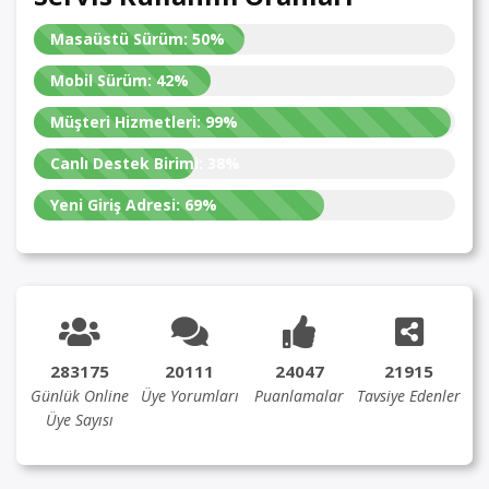
Masaüstü Sürüm:
50%
Mobil Sürüm:
42%
Müşteri Hizmetleri:
99%
Canlı Destek Birimi:
38%
Yeni Giriş Adresi:
69%
283175
20111
24047
21915
Günlük Online
Üye Yorumları
Puanlamalar
Tavsiye Edenler
Üye Sayısı