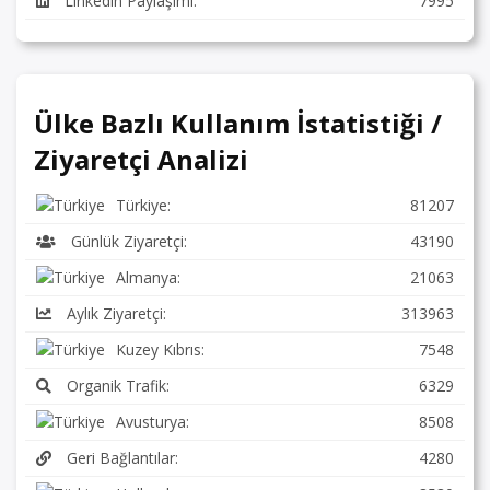
Linkedin Paylaşımı:
7995
Ülke Bazlı Kullanım İstatistiği /
Ziyaretçi Analizi
Türkiye:
81207
Günlük Ziyaretçi:
43190
Almanya:
21063
Aylık Ziyaretçi:
313963
Kuzey Kıbrıs:
7548
Organik Trafik:
6329
Avusturya:
8508
Geri Bağlantılar:
4280