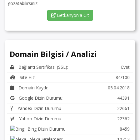
gözatabilirsiniz.
Betkanyon'a Git
Domain Bilgisi / Analizi
Bağlantı Sertifikası (SSL):
Evet
Site Hızı:
84/100
Domain Kaydı:
05.04.2018
Google Dizin Durumu:
44391
Yandex Dizin Durumu
22661
Yahoo Dizin Durumu
22362
Bing Dizin Durumu
8459
Alexa Sıralaması:
10713