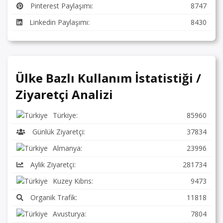
Pinterest Paylaşımı:
8747
Linkedin Paylaşımı:
8430
Ülke Bazlı Kullanım İstatistiği /
Ziyaretçi Analizi
Türkiye:
85960
Günlük Ziyaretçi:
37834
Almanya:
23996
Aylık Ziyaretçi:
281734
Kuzey Kıbrıs:
9473
Organik Trafik:
11818
Avusturya:
7804