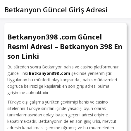
Skip
Betkanyon Güncel Giriş Adresi
to
content
Betkanyon398 .com Güncel
Resmi Adresi – Betkanyon 398 En
son Linki
Bu süreden sonra Betkanyon bahis ve casino platformunun
güncel linki
Betkanyon398 .com
şeklinde yenilenmiştir.
Uygulanan bu münferit olay karşısında , bahis müdavimleri
doğruca belirsizliğe kapılarak en son giriş adresi bulma
girişimine atılmaktadır.
Türkiye dışı çalışma yürüten çevirimiçi bahis ve casino
sitelerinin Türkiye sınırları içinde yasadışı oyun olarak
tanımlanmasından dolayı bazen geçerli adresi erişime
kapatılmaktadır. Betkanyon’in de en son giriş urlsi, mevcut
adresin kapatılması işlemine uğramış ve bu muameleden