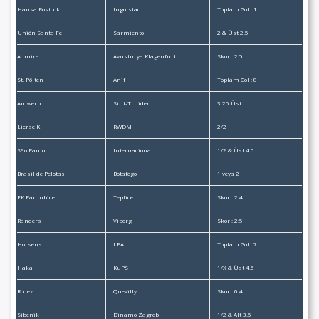
Hansa Rostock
Ingolstadt
Toplam Gol : 1
Unión Santa Fe
Sarmiento
2 & Üst 2.5
Admira
Avusturya Klagenfurt
Skor : 2:5
St. Pölten
Anif
Toplam Gol : 8
Antwerp
Sint-Truiden
3.25 Üst
Lierse K
RWDM
2/2
São Paulo
Internacional
1/2 & Üst 4.5
Brasil de Pelotas
Botafogo
1 veya 2
FK Pardubice
Teplice
Skor : 2:4
Randers
Viborg
Skor : 2:5
Horsens
LFA
Toplam Gol : 7
Haka
KuPS
1/X & Üst 4.5
Rodez
Quevilly
Skor : 0:4
Sibenik
Dinamo Zagreb
1/2 & Alt 3.5