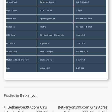
Wisla Plock
Zaglebie Lubin
X/2 & Üst 4.5
Lillestrøm
Bodø / Glimt
3 Üst
Marítimo
Sporting Braga
Korner : 0.5 Üst
Trofense
Mafra
Korner : 1.5 Üst
UTA Arad
ChHindistan Târgovişte
Skor : 3:1
Partizan
Vojvodina
Skor : 0:4
Adanaspor
Samsunspor
Korner : Çift
Metalist 1925 Kharkiv
Oleksandria
Skor : 1:1
Aris
Volos NFC
2.25 Alt
Posted in
Betkanyon
Yazı
Betkanyon397.com Giriş
Betkanyon399.com Giriş Adresi