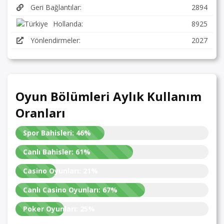
Geri Bağlantılar:
2894
Hollanda:
8925
Yönlendirmeler:
2027
Oyun Bölümleri Aylık Kullanım
Oranları
Spor Bahisleri:
46%
Canlı Bahisler:
61%
Casino Oyunları:
21%
Canlı Casino Oyunları:
67%
Poker Oyunları:
25%