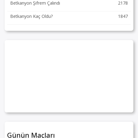
Betkanyon Şifrem Çalındı
2178
Betkanyon Kaç Oldu?
1847
Günün Maçları