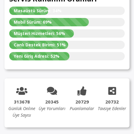
Masaüstü Sürüm:
34%
Mobil Sürüm:
69%
Müşteri Hizmetleri:
56%
Canlı Destek Birimi:
51%
Yeni Giriş Adresi:
52%
313678
20345
20729
20732
Günlük Online
Üye Yorumları
Puanlamalar
Tavsiye Edenler
Üye Sayısı