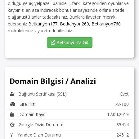
olduğu geniş yelpazeli bahisler , farklı kategoriden oyunlar ve
kaybınızı en aza indirecek bonuslar sayesinde online sitede
olağanüstü anlar tadacaksınız. Bunlara ilaveten merak
ederseniz
Betkanyon177
,
Betkanyon260
,
Betkanyon760
makalelerine ziyaret edebilirsiniz.
Betkanyon'a Git
Domain Bilgisi / Analizi
Bağlantı Sertifikası (SSL):
Evet
Site Hızı:
78/100
Domain Kaydı:
17.04.2019
Google Dizin Durumu:
35414
Yandex Dizin Durumu
24512