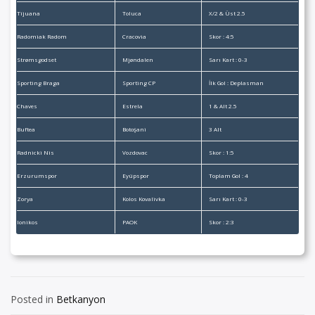
Tijuana
Toluca
X/2 & Üst 2.5
Radomiak Radom
Cracovia
Skor : 4:5
Strømsgodset
Mjøndalen
Sarı Kart : 0-3
Sporting Braga
Sporting CP
İlk Gol : Deplasman
Chaves
Estrela
1 & Alt 2.5
Buftea
Botoşani
3 Alt
Radnicki Nis
Vozdovac
Skor : 1:5
Erzurumspor
Eyüpspor
Toplam Gol : 4
Zorya
Kolos Kovalivka
Sarı Kart : 0-3
Ionikos
PAOK
Skor : 2:3
Posted in
Betkanyon