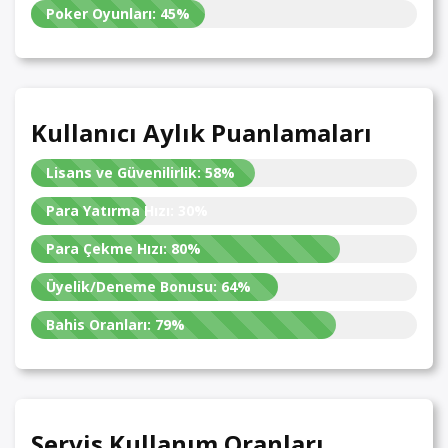
Poker Oyunları:
45%
Kullanıcı Aylık Puanlamaları
Lisans ve Güvenilirlik:
58%
Para Yatırma Hızı:
30%
Para Çekme Hızı:
80%
Üyelik/Deneme Bonusu:
64%
Bahis Oranları:
79%
Servis Kullanım Oranları