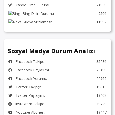
Yahoo Dizin Durumu
24858
Bing Dizin Durumu
7506
Alexa Sıralaması:
11992
Sosyal Medya Durum Analizi
Facebook Takipçi:
35286
Facebook Paylaşımı:
23498
Facebook Yorumu:
22969
Twitter Takipçi:
19015
Twitter Paylaşımı:
19408
Instagram Takipçi:
40729
Youtube Abonesi:
19447