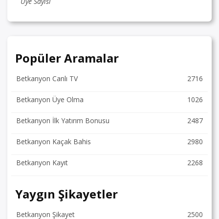
Üye Sayısı
Popüler Aramalar
Betkanyon Canlı TV
2716
Betkanyon Üye Olma
1026
Betkanyon İlk Yatırım Bonusu
2487
Betkanyon Kaçak Bahis
2980
Betkanyon Kayıt
2268
Yaygın Şikayetler
Betkanyon Şikayet
2500