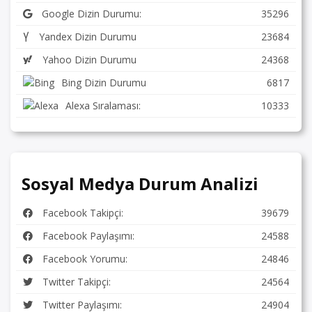
Google Dizin Durumu:
35296
Yandex Dizin Durumu
23684
Yahoo Dizin Durumu
24368
Bing Dizin Durumu
6817
Alexa Sıralaması:
10333
Sosyal Medya Durum Analizi
Facebook Takipçi:
39679
Facebook Paylaşımı:
24588
Facebook Yorumu:
24846
Twitter Takipçi:
24564
Twitter Paylaşımı:
24904