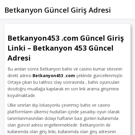
Skip
Betkanyon Güncel Giriş Adresi
to
content
Betkanyon453 .com Güncel Giriş
Linki – Betkanyon 453 Güncel
Adresi
Bu andan sonra Betkanyon bahis ve casino kumar sitesinin
direkt adresi
Betkanyon453 .com
şeklinde güncellenmiştir.
Ortaya çıkan bu talihsiz olay sonrasında , bahis oyuncuları
dosdoğru muallağa kapılarak en son link arama girişimine
koyulmaktadır.
Ülke sınırları dışı lokasyonlu çevirimiçi bahis ve casino
platformların ülkemiz hudutları içinde yasadışı oyun olarak
tanımlanmasından dolayı haftanın bazı günleri kullanımda
olan güncel adresi engellenmektedir. Betkanyon’in de
kullanımda olan giriş linki, kullanımda olan giriş adresinin