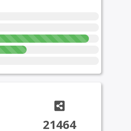
21464