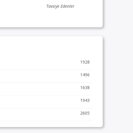
Tavsiye Edenler
1928
1496
1638
1943
2605