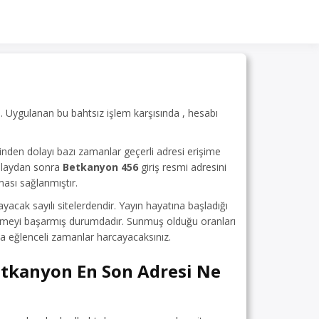
. Uygulanan bu bahtsız işlem karşısında , hesabı
inden dolayı bazı zamanlar geçerli adresi erişime
 olaydan sonra
Betkanyon 456
giriş resmi adresini
ası sağlanmıştır.
yacak sayılı sitelerdendir. Yayın hayatına başladığı
 etmeyi başarmış durumdadır. Sunmuş olduğu oranları
da eğlenceli zamanlar harcayacaksınız.
etkanyon En Son Adresi Ne