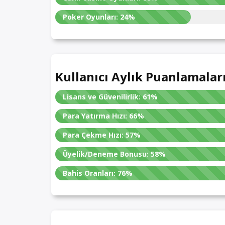
Poker Oyunları:
24%
Kullanıcı Aylık Puanlamalar
Lisans ve Güvenilirlik:
61%
Para Yatırma Hızı:
66%
Para Çekme Hızı:
57%
Üyelik/Deneme Bonusu:
58%
Bahis Oranları:
76%