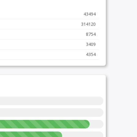
43494
314120
8754
3409
4354