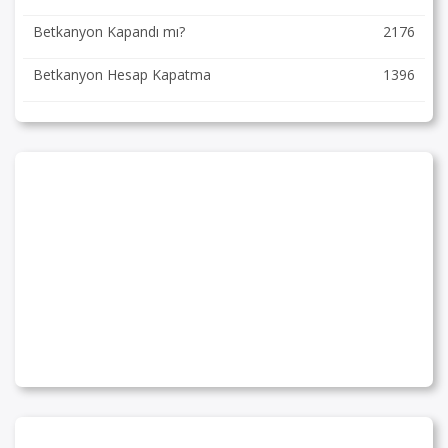
Betkanyon Kapandı mı?
2176
Betkanyon Hesap Kapatma
1396