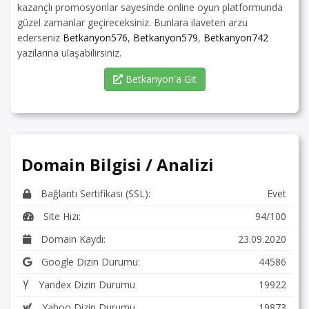
kazançlı promosyonlar sayesinde online oyun platformunda
güzel zamanlar geçireceksiniz. Bunlara ilaveten arzu
ederseniz
Betkanyon576
,
Betkanyon579
,
Betkanyon742
yazılarına ulaşabilirsiniz.
Betkanyon'a Git
Domain Bilgisi / Analizi
Bağlantı Sertifikası (SSL):
Evet
Site Hızı:
94/100
Domain Kaydı:
23.09.2020
Google Dizin Durumu:
44586
Yandex Dizin Durumu
19922
Yahoo Dizin Durumu
19873