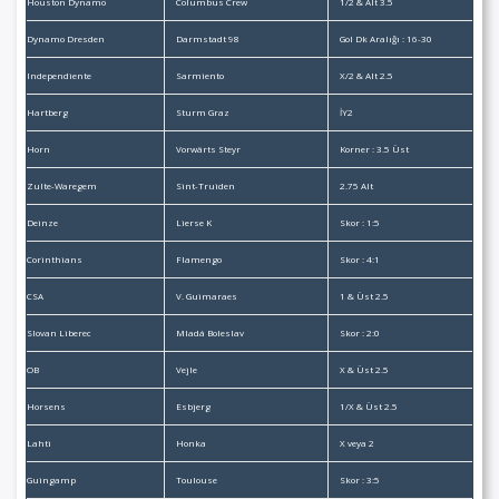
Houston Dynamo
Columbus Crew
1/2 & Alt 3.5
Dynamo Dresden
Darmstadt 98
Gol Dk Aralığı : 16-30
Independiente
Sarmiento
X/2 & Alt 2.5
Hartberg
Sturm Graz
İY2
Horn
Vorwärts Steyr
Korner : 3.5 Üst
Zulte-Waregem
Sint-Truiden
2.75 Alt
Deinze
Lierse K
Skor : 1:5
Corinthians
Flamengo
Skor : 4:1
CSA
V. Guimaraes
1 & Üst 2.5
Slovan Liberec
Mladá Boleslav
Skor : 2:0
OB
Vejle
X & Üst 2.5
Horsens
Esbjerg
1/X & Üst 2.5
Lahti
Honka
X veya 2
Guingamp
Toulouse
Skor : 3:5