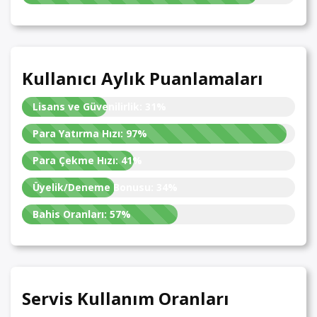
Kullanıcı Aylık Puanlamaları
Lisans ve Güvenilirlik:
31%
Para Yatırma Hızı:
97%
Para Çekme Hızı:
41%
Üyelik/Deneme Bonusu:
34%
Bahis Oranları:
57%
Servis Kullanım Oranları