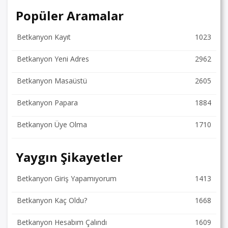
Popüler Aramalar
Betkanyon Kayıt
1023
Betkanyon Yeni Adres
2962
Betkanyon Masaüstü
2605
Betkanyon Papara
1884
Betkanyon Üye Olma
1710
Yaygın Şikayetler
Betkanyon Giriş Yapamıyorum
1413
Betkanyon Kaç Oldu?
1668
Betkanyon Hesabım Çalındı
1609