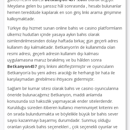
Meydana gelen bu şanssız hâl sonrasında , hesabı bulunanlar
hemen tereddüde kapılarak en son giriş linki arama girişimine
kalkışmaktadır.
Türkiye dışı hizmet sunan online bahis ve casino platformların
ülkemiz hudutları içinde yasaya aykırı bahis olarak
isimlendirilmesinden dolayı haftada birkaç gün geçerli adres
kullanım dışı kalmaktadır. Betkanyon’in de kullanımda olan
resmi adresi, geçerli adresin kullanım dışı kalması
uygulamasına maruz bırakılmış ve bu hâlden sonra
Betkanyon457
giriş linkini aktifleştirmiştir ve oyuncuların
Betkanyon’a bu yeni adres aracılığı ile herhangi bir hata ile
karşılaşmadan girebilmesi ihtiyacını gidermiştir.
Sağlam bir kumar sitesi olarak bahis ve casino oyuncularına
öneride bulunacağımız Betkanyon, maddi anlamda
konusunda sizi haksızlık yapmayacak ender sitelerdendir.
Kurulduğu süreden itiberen kullanıcı memnuniyet kriterini en
ön sırada bulundurmakta ve böylelikle büyük bir bahis sever
sayısı kazanmayı başarmış durumdadır. Sunmuş olduğu
oranları yüksek bahis seçenekleri , çok seçenekli oyunlar ve