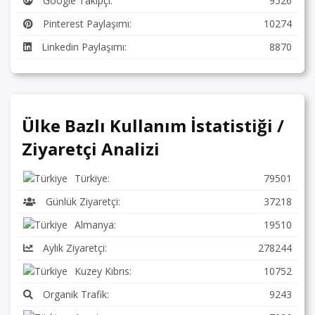
Google Takipçi:
9526
Pinterest Paylaşımı:
10274
Linkedin Paylaşımı:
8870
Ülke Bazlı Kullanım İstatistiği /
Ziyaretçi Analizi
Türkiye:
79501
Günlük Ziyaretçi:
37218
Almanya:
19510
Aylık Ziyaretçi:
278244
Kuzey Kıbrıs:
10752
Organik Trafik:
9243