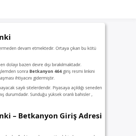
nki
vermeden devam etmektedir. Ortaya çıkan bu kötü
en dolayı bazen devre dışı bırakılmaktadır.
 işlemden sonra
Betkanyon 464
giriş resmi linkini
şması ihtiyacını gidermiştir.
yacak sayılı sitelerdendir. Piyasaya açıldığı seneden
mış durumdadır. Sunduğu yüksek oranlı bahisler ,
nki – Betkanyon Giriş Adresi