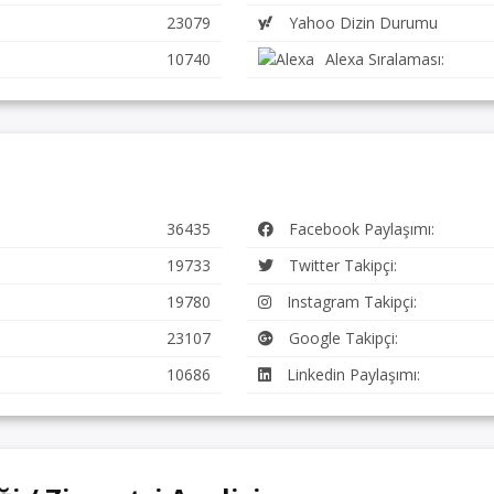
23079
Yahoo Dizin Durumu
10740
Alexa Sıralaması:
i
36435
Facebook Paylaşımı:
19733
Twitter Takipçi:
19780
Instagram Takipçi:
23107
Google Takipçi:
10686
Linkedin Paylaşımı: