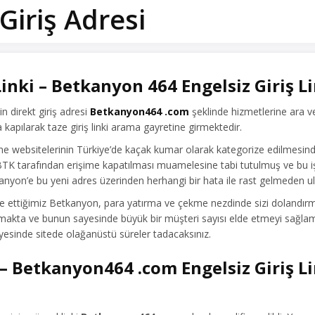
iriş Adresi
nki – Betkanyon 464 Engelsiz Giriş Li
n direkt giriş adresi
Betkanyon464 .com
şeklinde hizmetlerine ara 
kapılarak taze giriş linki arama gayretine girmektedir.
nline websitelerinin Türkiye’de kaçak kumar olarak kategorize edilmesind
, BTK tarafından erişime kapatılması muamelesine tabi tutulmuş ve bu
nyon’e bu yeni adres üzerinden herhangi bir hata ile rast gelmeden ula
e ettiğimiz Betkanyon, para yatırma ve çekme nezdinde sizi dolandırma
urmakta ve bunun sayesinde büyük bir müşteri sayısı elde etmeyi sağla
esinde sitede olağanüstü süreler tadacaksınız.
– Betkanyon464 .com Engelsiz Giriş Li