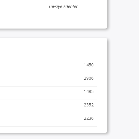
Tavsiye Edenler
1450
2906
1485
2352
2236