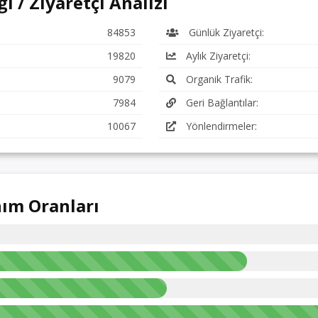
ği / Ziyaretçi Analizi
84853
Günlük Ziyaretçi:
19820
Aylık Ziyaretçi:
9079
Organik Trafik:
7984
Geri Bağlantılar:
10067
Yönlendirmeler:
nım Oranları