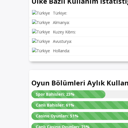
Ülke Bazlı Kullanım İstatisti
Türkiye:
Almanya:
Kuzey Kıbrıs:
Avusturya:
Hollanda:
Oyun Bölümleri Aylık Kulla
Spor Bahisleri:
23%
Canlı Bahisler:
61%
Casino Oyunları:
51%
Canlı Casino Oyunları:
71%