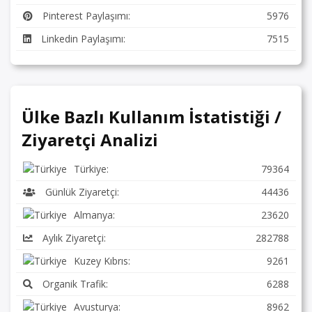
Pinterest Paylaşımı:
5976
Linkedin Paylaşımı:
7515
Ülke Bazlı Kullanım İstatistiği /
Ziyaretçi Analizi
Türkiye:
79364
Günlük Ziyaretçi:
44436
Almanya:
23620
Aylık Ziyaretçi:
282788
Kuzey Kıbrıs:
9261
Organik Trafik:
6288
Avusturya:
8962