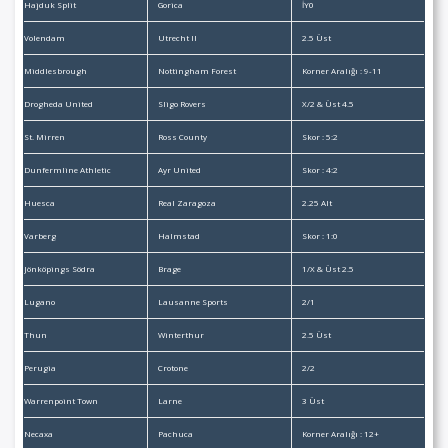
Hajduk Split
Gorica
İY0
Volendam
Utrecht II
2.5 Üst
Middlesbrough
Nottingham Forest
Korner Aralığı : 9-11
Drogheda United
Sligo Rovers
X/2 & Üst 4.5
St. Mirren
Ross County
Skor : 5:2
Dunfermline Athletic
Ayr United
Skor : 4:2
Huesca
Real Zaragoza
2.25 Alt
Varberg
Halmstad
Skor : 1:0
Jönköpings Södra
Brage
1/X & Üst 2.5
Lugano
Lausanne Sports
2/1
Thun
Winterthur
2.5 Üst
Perugia
Crotone
2/2
Warrenpoint Town
Larne
3 Üst
Necaxa
Pachuca
Korner Aralığı : 12+