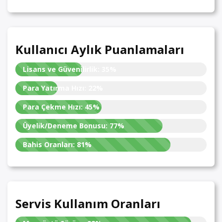
Kullanıcı Aylık Puanlamaları
Lisans ve Güvenilirlik:
35%
Para Yatırma Hızı:
22%
Para Çekme Hızı:
45%
Üyelik/Deneme Bonusu:
77%
Bahis Oranları:
81%
Servis Kullanım Oranları