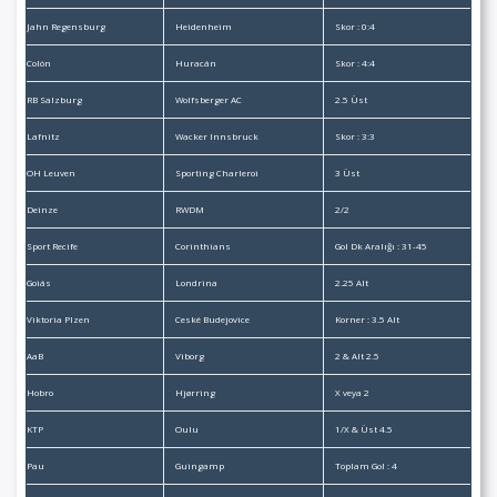
Jahn Regensburg
Heidenheim
Skor : 0:4
Colón
Huracán
Skor : 4:4
RB Salzburg
Wolfsberger AC
2.5 Üst
Lafnitz
Wacker Innsbruck
Skor : 3:3
OH Leuven
Sporting Charleroi
3 Üst
Deinze
RWDM
2/2
Sport Recife
Corinthians
Gol Dk Aralığı : 31-45
Goiás
Londrina
2.25 Alt
Viktoria Plzen
Ceské Budejovice
Korner : 3.5 Alt
AaB
Viborg
2 & Alt 2.5
Hobro
Hjørring
X veya 2
KTP
Oulu
1/X & Üst 4.5
Pau
Guingamp
Toplam Gol : 4