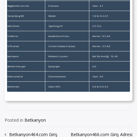
Bogdanka Leczna
Cracovia
Skor : 3:1
Sarpsborg 08
Molde
1/2 & Üst 2.5
Marítimo
Sporting CP
2.5 Üst
Trofense
Academico Viseu
Korner : 0.5 Alt
UTA Arad
Universitatea Craiova
Korner : 3.5 Alt
Kolubara
Mladost Lucani
Gol Dk Aralığı : 16-30
Bandırmaspor
Eyüpspor
2/2
Oleksandria
Chornomorets
Skor : 0:5
Atromitos
Volos NFC
X/2 & Üst 2.5
Posted in
Betkanyon
Yazı
Betkanyon464.com Giriş
Betkanyon466.com Giriş Adresi