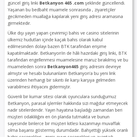
güncel giriş linki
Betkanyon 465 .com
şeklinde güncellendi.
Yaşanan bu bedbaht muamele sonrasında , ziyaretçiler
gecikmeden muallağa kapılarak yeni giriş adresi aramasına
girmektedir.
Ülke dışı yayın yapan çevirimiçi bahis ve casino sitelerinin
ülkemiz hudutları içinde kaçak bahis olarak kabul
edilmesinden dolayı bazen BTK tarafından erişime
kapatılmaktadır. Betkanyon’in de hâli hazırdaki giriş linki, BTK
tarafından engellenmesi muamelesine maruz bırakılmış ve bu
muameleden sonra
Betkanyon465
giriş adresini devreye
almıştır ve hesabı bulunanların Betkanyon’a bu yeni link
üzerinden herhangi bir sıkıntı ile karşı karşıya gelmeden
varabilmesi ihtiyacını gidermiştir.
Güvenli bir kumar sitesi olarak oyunculara sunduğumuz
Betkanyon, parasal işlemler hakkında sizi mağdur etmeyecek
nadir sitelerdendir. Yayın hayatına başladığı zamandan beri
müşteri odaklılığını en ön planda tutmakta ve bunun
sayesinde binlerce bir müşteri kitlesi kazanmayı muvaffak
olma başarısı göstermiş durumdadır. Bahşettiği yüksek oranlı
bahis seçenekleri , geniş oyun seçenekleri ve avantajlı