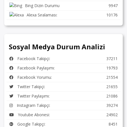
Bing Dizin Durumu
9947
Alexa Sıralaması:
10176
Sosyal Medya Durum Analizi
Facebook Takipçi:
37211
Facebook Paylaşımı:
19793
Facebook Yorumu:
21554
Twitter Takipçi:
21655
Twitter Paylaşımı:
21086
Instagram Takipçi:
39274
Youtube Abonesi:
24902
Google Takipçi:
8451