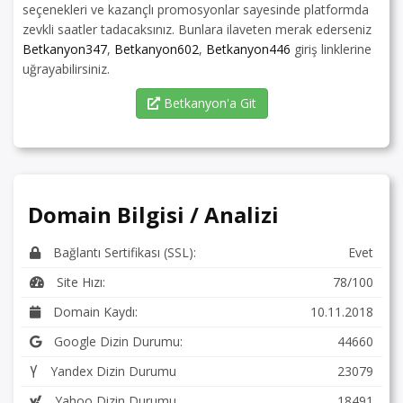
seçenekleri ve kazançlı promosyonlar sayesinde platformda
zevkli saatler tadacaksınız. Bunlara ilaveten merak ederseniz
Betkanyon347
,
Betkanyon602
,
Betkanyon446
giriş linklerine
uğrayabilirsiniz.
Betkanyon'a Git
Domain Bilgisi / Analizi
Bağlantı Sertifikası (SSL):
Evet
Site Hızı:
78/100
Domain Kaydı:
10.11.2018
Google Dizin Durumu:
44660
Yandex Dizin Durumu
23079
Yahoo Dizin Durumu
18491