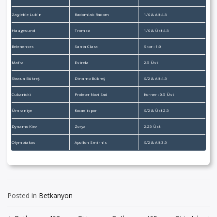
Zaglebie Lubin
Radomiak Radom
1/X & Alt 4.5
Haugesund
Tromsø
1/X & Üst 4.5
Belenenses
Santa Clara
Skor : 1:0
Mafra
Estrela
2.5 Üst
Steaua Bükreş
Dinamo Bükreş
X/2 & Alt 4.5
Cukaricki
Proleter Novi Sad
Korner : 0.5 Üst
Ümraniye
Kocaelispor
X/2 & Üst 2.5
Dynamo Kiev
Zorya
2.25 Üst
Olympiakos
Apollon Smirnis
X/2 & Alt 3.5
Posted in
Betkanyon