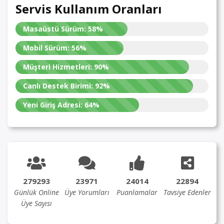
Servis Kullanım Oranları
Masaüstü Sürüm:
58%
Mobil Sürüm:
56%
Müşteri Hizmetleri:
90%
Canlı Destek Birimi:
92%
Yeni Giriş Adresi:
64%
279293
23971
24014
22894
Günlük Online
Üye Yorumları
Puanlamalar
Tavsiye Edenler
Üye Sayısı