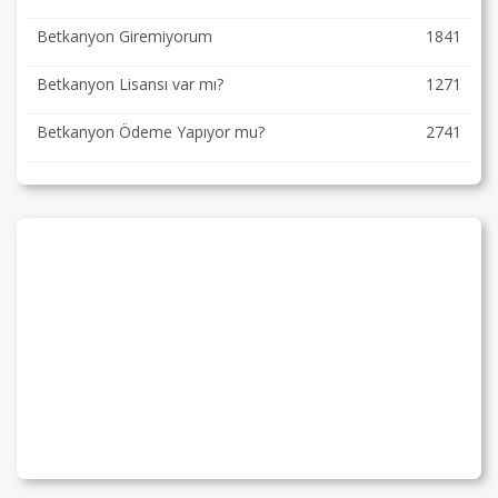
Betkanyon Giremiyorum
1841
Betkanyon Lisansı var mı?
1271
Betkanyon Ödeme Yapıyor mu?
2741