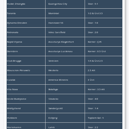
Hubei Zhongbo
Guangzhou City
Skor : 5:1
Toronto
Montréal
1/2 & Üst 3.5
Dynamo Dresden
Hannover 96
Skor : 1:0
Patronato
Vélez Sarsfield
Skor : 2:0
Rapid Viyana
Avusturya Klagenfurt
Korner : Çift
Dornbirn
Avusturya Lustenau
Korner : 0.5 Üst
Club Brugge
Sérésien
1/X & Üst 2.5
Mouscron-Péruwelz
Westerlo
2.5 Alt
Cuiabá
América Mineiro
3 Üst
Vila Nova
Botafogo
Korner : 3.5 Alt
Ceské Budejovice
Slovácko
Skor : 4:0
Midtjylland
SønderjyskE
Skor : 1:4
Hvidovre
Esbjerg
Toplam Gol : 9
Mariehamn
Lahti
Skor : 2:2