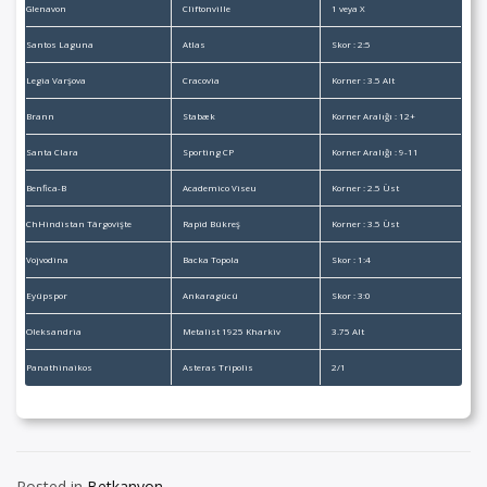
Glenavon
Cliftonville
1 veya X
Santos Laguna
Atlas
Skor : 2:5
Legia Varşova
Cracovia
Korner : 3.5 Alt
Brann
Stabæk
Korner Aralığı : 12+
Santa Clara
Sporting CP
Korner Aralığı : 9-11
Benfica-B
Academico Viseu
Korner : 2.5 Üst
ChHindistan Târgovişte
Rapid Bükreş
Korner : 3.5 Üst
Vojvodina
Backa Topola
Skor : 1:4
Eyüpspor
Ankaragücü
Skor : 3:0
Oleksandria
Metalist 1925 Kharkiv
3.75 Alt
Panathinaikos
Asteras Tripolis
2/1
Posted in
Betkanyon