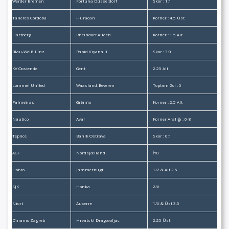
Werder Bremen
Fortuna Düsseldorf
Skor : 1:1
Talleres Córdoba
Huracán
Korner : 4.5 Üst
Hartberg
Rheindorf Altach
Korner : 1.5 Alt
Blau-Weiß Linz
Rapid Viyana II
Skor : 3:0
KV Oostende
Gent
2.25 Alt
Lommel United
Waasland-Beveren
Toplam Gol : 5
Palmeiras
Grêmio
Korner : 2.5 Alt
Náutico
Avaí
Korner Aralığı : 0-8
Teplice
Baník Ostrava
Skor : 0:1
AGF
Nordsjælland
İY0
Hobro
Jammerbugt
1/2 & Alt 2.5
SJK
Honka
2/X
Niort
Auxerre
1/X & Üst 3.5
Dinamo Zagreb
Hrvatski Dragovoljac
2.25 Üst