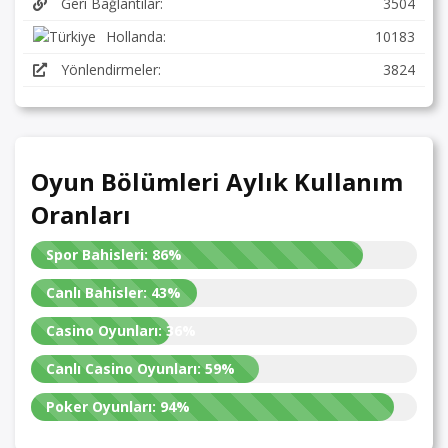
Geri Bağlantılar:
3504
Hollanda:
10183
Yönlendirmeler:
3824
Oyun Bölümleri Aylık Kullanım
Oranları
Spor Bahisleri:
86%
Canlı Bahisler:
43%
Casino Oyunları:
36%
Canlı Casino Oyunları:
59%
Poker Oyunları:
94%