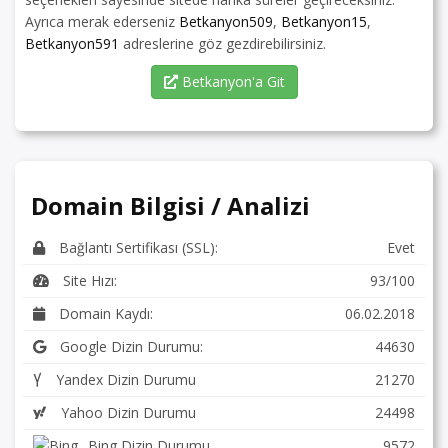
Ayrıca merak ederseniz
Betkanyon509
,
Betkanyon15
,
Betkanyon591
adreslerine göz gezdirebilirsiniz.
Betkanyon'a Git
Domain Bilgisi / Analizi
Bağlantı Sertifikası (SSL):
Evet
Site Hızı:
93/100
Domain Kaydı:
06.02.2018
Google Dizin Durumu:
44630
Yandex Dizin Durumu
21270
Yahoo Dizin Durumu
24498
Bing Dizin Durumu
9572