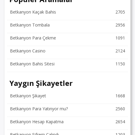
Betkanyon Kaçak Bahis
2705
Betkanyon Tombala
2956
Betkanyon Para Çekme
1091
Betkanyon Casino
2124
Betkanyon Bahis Sitesi
1150
Yaygın Şikayetler
Betkanyon Şikayet
1668
Betkanyon Para Yatırıyor mu?
2560
Betkanyon Hesap Kapatma
2654
Betkanyon Şifrem Çalındı
1203