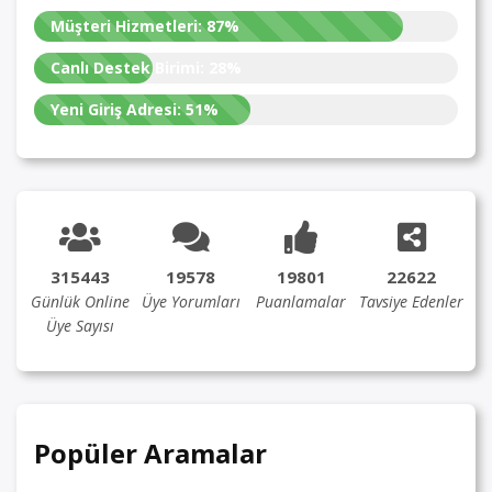
Müşteri Hizmetleri:
87%
Canlı Destek Birimi:
28%
Yeni Giriş Adresi:
51%
315443
19578
19801
22622
Günlük Online
Üye Yorumları
Puanlamalar
Tavsiye Edenler
Üye Sayısı
Popüler Aramalar