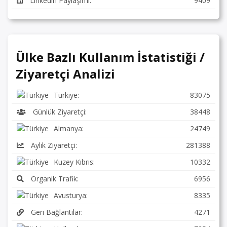
Linkedin Paylaşımı:
9409
Ülke Bazlı Kullanım İstatistiği /
Ziyaretçi Analizi
Türkiye:
83075
Günlük Ziyaretçi:
38448
Almanya:
24749
Aylık Ziyaretçi:
281388
Kuzey Kıbrıs:
10332
Organik Trafik:
6956
Avusturya:
8335
Geri Bağlantılar:
4271