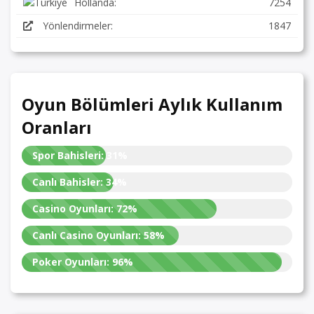
Hollanda:
7254
Yönlendirmeler:
1847
Oyun Bölümleri Aylık Kullanım
Oranları
Spor Bahisleri:
31%
Canlı Bahisler:
34%
Casino Oyunları:
72%
Canlı Casino Oyunları:
58%
Poker Oyunları:
96%