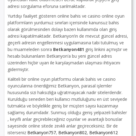
adresi sorgulama eforuna sarılmaktadır.
Yurtdışı faaliyet gösteren online bahis ve casino online oyun
platformların yurdumuz sınırları içerisinde kanunsuz bahis
olarak görülmesinden dolayı bazen kullanımda olan giriş
adresi kapatılmaktadır. Betkanyon’in de mevcut güncel adresi,
geçerli adresin engellenmesi uygulamasına tabi tutulmuş ve
bu muameleden sonra
Betkanyon481
giriş linkini açmıştır ve
hesabı bulunanların Betkanyon’a bu yeni güncel adres
üzerinden hiçbir uyarı ile karşılaşmadan ulaşması ihtiyacını
gidermiştir.
Kaliteli bir online oyun platformu olarak bahis ve casino
oyuncularına önerdiğimiz Betkanyon, parasal işlemler
hususunda sizi haksızlığa uğratmayacak nadir sitelerdendir.
Kurulduğu seneden beri kullanıcı mutluluğunu en üst seviyede
tutmakta ve böylelikle geniş bir müşteri sayısı kazanmayı
sağlamış durumdadır. Sunmuş olduğu geniş yelpazeli bahisler
, keyifli anlar geçirebileceğiniz oyunlar ve avantajlı bonuslar
sayesinde online sitede zevkli anlar geçireceksiniz. Bir de
isterseniz
Betkanyon757
,
Betkanyon802
,
Betkanyon612