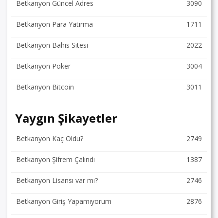
Betkanyon Güncel Adres
3090
Betkanyon Para Yatırma
1711
Betkanyon Bahis Sitesi
2022
Betkanyon Poker
3004
Betkanyon Bitcoin
3011
Yaygın Şikayetler
Betkanyon Kaç Oldu?
2749
Betkanyon Şifrem Çalındı
1387
Betkanyon Lisansı var mı?
2746
Betkanyon Giriş Yapamıyorum
2876