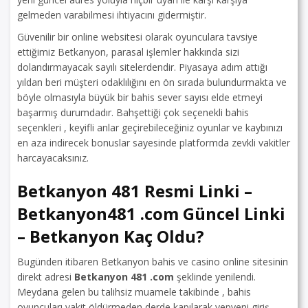
gelmeden varabilmesi ihtiyacını gidermiştir.
Güvenilir bir online websitesi olarak oyunculara tavsiye
ettiğimiz Betkanyon, parasal işlemler hakkında sizi
dolandırmayacak sayılı sitelerdendir. Piyasaya adım attığı
yıldan beri müşteri odaklılığını en ön sırada bulundurmakta ve
böyle olmasıyla büyük bir bahis sever sayısı elde etmeyi
başarmış durumdadır. Bahşettiği çok seçenekli bahis
seçenkleri , keyifli anlar geçirebileceğiniz oyunlar ve kaybınızı
en aza indirecek bonuslar sayesinde platformda zevkli vakitler
harcayacaksınız.
Betkanyon 481 Resmi Linki –
Betkanyon481 .com Güncel Linki
– Betkanyon Kaç Oldu?
Bugünden itibaren Betkanyon bahis ve casino online sitesinin
direkt adresi
Betkanyon 481 .com
şeklinde yenilendi.
Meydana gelen bu talihsiz muamele takibinde , bahis
oyuncuları vakit öldürmeden derde kapılarak yepyeni giriş