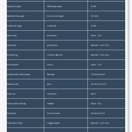
Kayserispor
Malatyaspor
4 Alt
Bandırmaspor
Erzurumspor
3.5 Alt
Celta de Vigo
Levante
4 Alt
Burnley
Arsenal
Skor : 2:0
Salerno
Juventus
Korner : 4.5 Üst
Freiburg
Union Berlin
Korner : 0.5 Üst
Clermont
Lens
Skor : 1:5
Lokomotiv Moskova
Rostov
1/2 & Alt 4.5
Aalesund
Jerv
X/2 & Üst 4.5
Vitesse
Utrecht
MS1
Shenzhen Ruby
Hebei
Skor : 0:5
Toronto
Cincinnati
X/2 & Alt 3.5
Holstein Kiel
Ingolstadt
Korner : 2.5 Üst