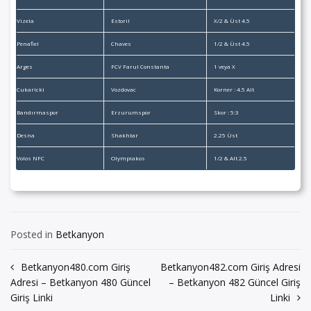
Vizela
Estoril
X/2 & Üst 4.5
Penafiel
Chaves
1/2 & Üst 4.5
Arges
FCV Farul Constanta
1 veya X
Cukaricki
Vozdovac
Korner : 4.5 Alt
Bandırmaspor
Erzurumspor
Skor : 5:3
Desna
Shakhtar
2.25 Üst
Volos NFC
Olympiakos
1/2 & Alt 2.5
Posted in
Betkanyon
Yazı
Betkanyon480.com Giriş
Betkanyon482.com Giriş Adresi
Adresi – Betkanyon 480 Güncel
– Betkanyon 482 Güncel Giriş
gezinmesi
Giriş Linki
Linki