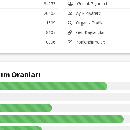
84553
Günlük Ziyaretçi:
20402
Aylık Ziyaretçi:
11509
Organik Trafik:
8107
Geri Bağlantılar:
10396
Yönlendirmeler:
nım Oranları