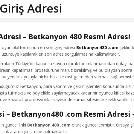
iriş Adresi
dresi – Betkanyon 480 Resmi Adresi
 oyun platformunun en son giriş adresi
Betkanyon480 .com
şeklind
 üzüntüye kapılarak en son adres sorgulamasına kalkmaktadır.
tformların Türkiye’de kanunsuz oyun olarak tanımlanmasından dolayı baz
adresin kapatılması prosedürüne maruz bırakılmış ve bu olaydan sonra
bu yeni link yoluyla hiçbir hata ile rast gelmeden varması sağlanmıştır
unduğumuz Betkanyon, para yatırım ve çekim işlemleri konusunda sizi 
 başta tutmakta ve böylelikle sayılamayacak kadar bir oyuncu kitlesi k
lar ve kazançlı promosyonlar sayesinde kumar sitesinde zevkli saatler h
i – Betkanyon480 .com Resmi Adresi 
n güncel linki
Betkanyon 480 .com
olarak güncellenmiştir. Ortaya ç
link arama girişimine atılmaktadır.