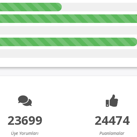
23699
24474
Üye Yorumları
Puanlamalar