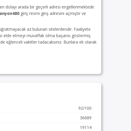
den dolayı arada bir geçerli adresi engellenmektedir.
anyon480
giriş resmi giriş adresini açmıştır ve
a uğratmayacak az bulunan sitelerdendir. Faaliyete
lesi elde etmeyi muvaffak olma başarısı göstermiş
de eğlenceli vakitler tadacaksınız. Bunlara ek olarak
92/100
36689
19114