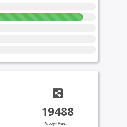
19488
Tavsiye Edenler