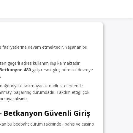
e faaliyetlerine devam etmektedir. Yaşanan bu
en geçerli adres kullanım dışı kalmaktadır.
Betkanyon 480
giriş resmi giriş adresini devreye
.
mağduriyete sokmayacak nadir sitelerdendir.
azanmayı başarmış durumdadır. Takdim ettiği çok
arcayacaksınız.
– Betkanyon Güvenli Giriş
ıkan bu bedbaht durum takibinde , bahis ve casino